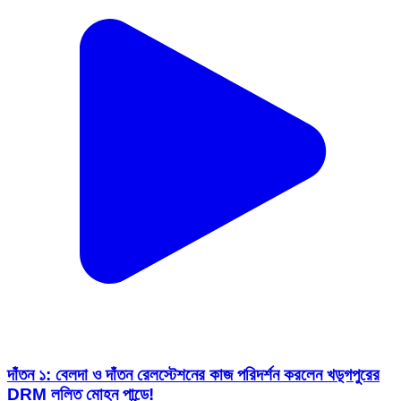
দাঁতন ১: বেলদা ও দাঁতন রেলস্টেশনের কাজ পরিদর্শন করলেন খড়্গপুরের
DRM ললিত মোহন পান্ডে!
Dantan 1, Paschim Medinipur | Jan 30, 2026