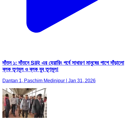
দাঁতন ১: দাঁতনে SIR এর হেয়ারিং পর্বে সাধারণ মানুষের পাশে দাঁড়ালো
ব্লক তৃণমূল ও ব্লক যুব তৃণমূল!
Dantan 1, Paschim Medinipur | Jan 31, 2026