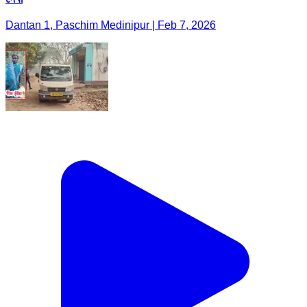
Dantan 1, Paschim Medinipur | Feb 7, 2026