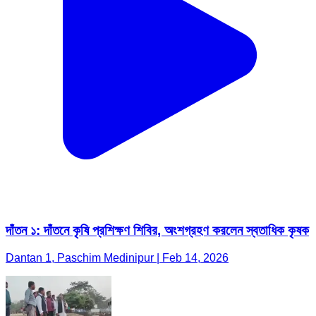
দাঁতন ১: দাঁতনে কৃষি প্রশিক্ষণ শিবির, অংশগ্রহণ করলেন স্বতাধিক কৃষক
Dantan 1, Paschim Medinipur | Feb 14, 2026