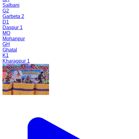
Salbani
G2
Garbeta 2
D1
Daspur 1
MO
Mohanpur
GH
Ghatal
K1
Kharagpur 1