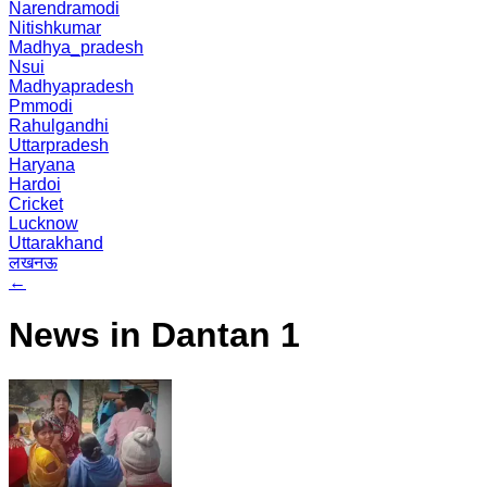
Narendramodi
Nitishkumar
Madhya_pradesh
Nsui
Madhyapradesh
Pmmodi
Rahulgandhi
Uttarpradesh
Haryana
Hardoi
Cricket
Lucknow
Uttarakhand
लखनऊ
←
News in Dantan 1