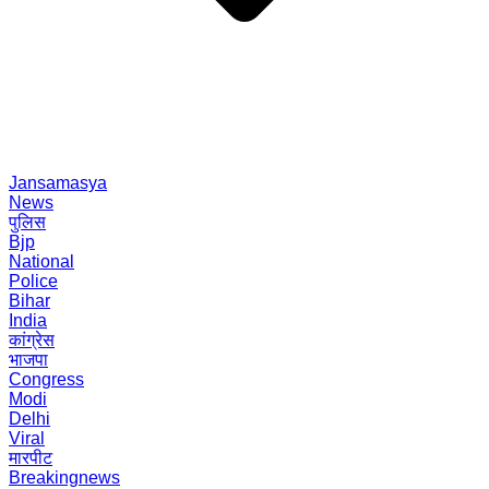
Jansamasya
News
पुलिस
Bjp
National
Police
Bihar
India
कांग्रेस
भाजपा
Congress
Modi
Delhi
Viral
मारपीट
Breakingnews