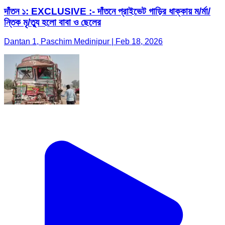
দাঁতন ১: EXCLUSIVE :- দাঁতনে প্রাইভেট গাড়ির ধাক্কায় ম/র্মা/
ন্তিক মৃ/ত্যু হলো বাবা ও ছেলের
Dantan 1, Paschim Medinipur | Feb 18, 2026