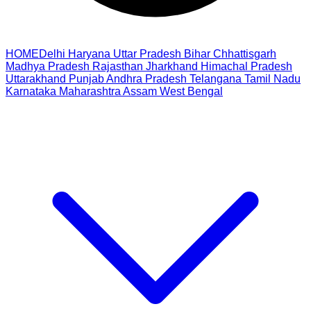
HOME
Delhi
Haryana
Uttar Pradesh
Bihar
Chhattisgarh
Madhya Pradesh
Rajasthan
Jharkhand
Himachal Pradesh
Uttarakhand
Punjab
Andhra Pradesh
Telangana
Tamil Nadu
Karnataka
Maharashtra
Assam
West Bengal