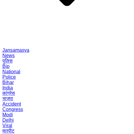
Jansamasya
News
पुलिस
Bjp
National
Police
Bihar
India
कांग्रेस
भाजपा
Accident
Congress
Modi
Delhi
Viral
मारपीट