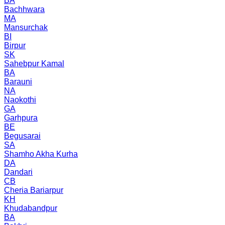
BA
Bachhwara
MA
Mansurchak
BI
Birpur
SK
Sahebpur Kamal
BA
Barauni
NA
Naokothi
GA
Garhpura
BE
Begusarai
SA
Shamho Akha Kurha
DA
Dandari
CB
Cheria Bariarpur
KH
Khudabandpur
BA