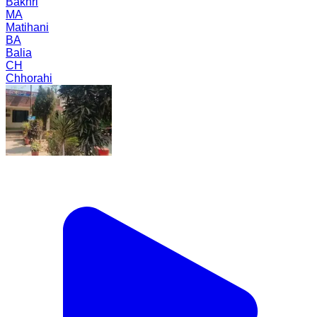
Bakhri
MA
Matihani
BA
Balia
CH
Chhorahi