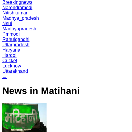
Breakingnews
Narendramodi
Nitishkumar
Madhya_pradesh
Nsui
Madhyapradesh
Pmmodi
Rahulgandhi
Uttarpradesh
Haryana
Hardoi
Cricket
Lucknow
Uttarakhand
←
News in Matihani