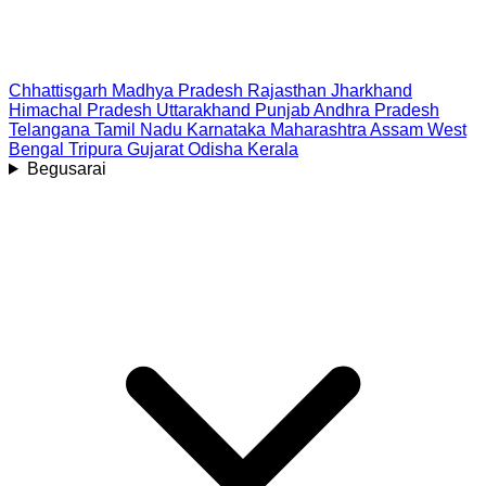
Chhattisgarh
Madhya Pradesh
Rajasthan
Jharkhand
Himachal Pradesh
Uttarakhand
Punjab
Andhra Pradesh
Telangana
Tamil Nadu
Karnataka
Maharashtra
Assam
West
Bengal
Tripura
Gujarat
Odisha
Kerala
Begusarai