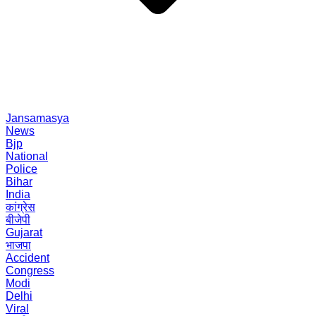
Jansamasya
News
Bjp
National
Police
Bihar
India
कांग्रेस
बीजेपी
Gujarat
भाजपा
Accident
Congress
Modi
Delhi
Viral