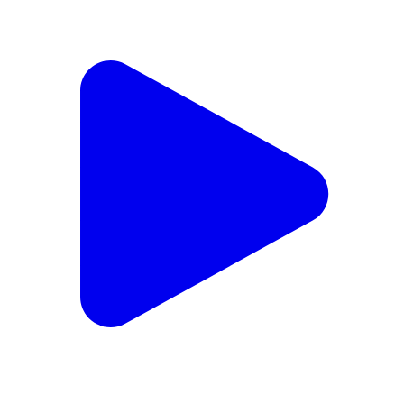
मंझारी: बकरी वितरण में प्रत्येक लाभुक से 24800 रूपए की अवैध
निकासी का आरोप लगाया मंझारी के जिला परिषद सदस्य BDO को
सौंपा ज्ञापन।
Manjhari, Pashchimi Singhbhum | Jul 19, 2024