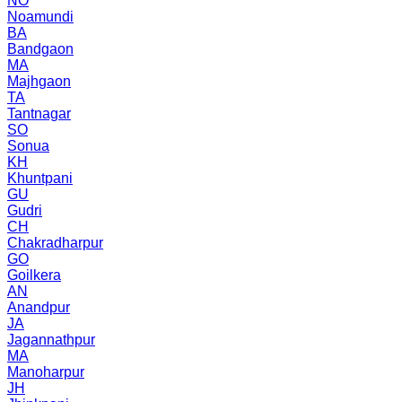
NO
Noamundi
BA
Bandgaon
MA
Majhgaon
TA
Tantnagar
SO
Sonua
KH
Khuntpani
GU
Gudri
CH
Chakradharpur
GO
Goilkera
AN
Anandpur
JA
Jagannathpur
MA
Manoharpur
JH