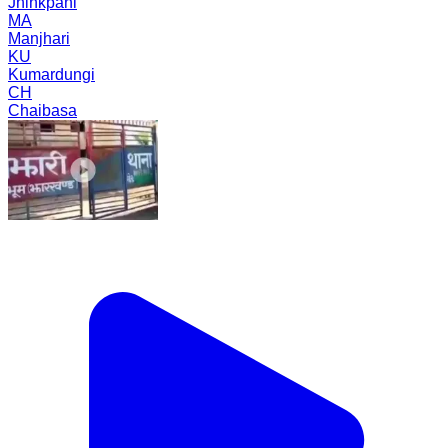
Jhinkpani
MA
Manjhari
KU
Kumardungi
CH
Chaibasa