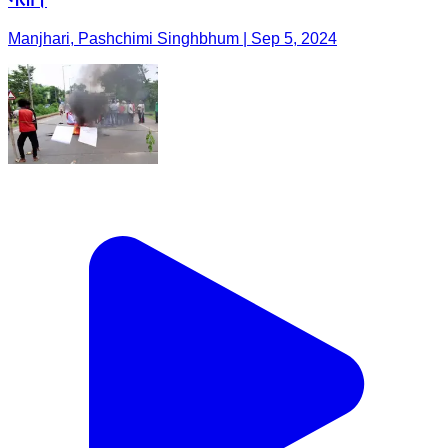
Manjhari, Pashchimi Singhbhum | Sep 5, 2024