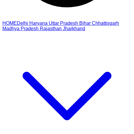
HOME
Delhi
Haryana
Uttar Pradesh
Bihar
Chhattisgarh
Madhya Pradesh
Rajasthan
Jharkhand