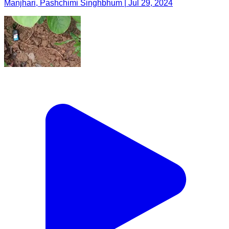
Manjhari, Pashchimi Singhbhum | Jul 29, 2024