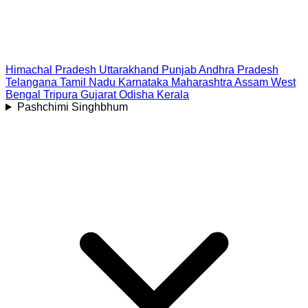
Himachal Pradesh
Uttarakhand
Punjab
Andhra Pradesh
Telangana
Tamil Nadu
Karnataka
Maharashtra
Assam
West
Bengal
Tripura
Gujarat
Odisha
Kerala
Pashchimi Singhbhum