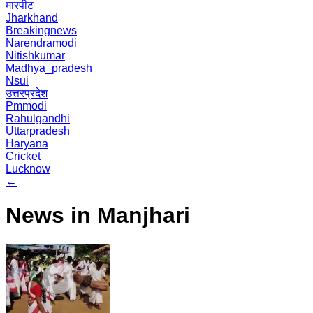
मारपीट
Jharkhand
Breakingnews
Narendramodi
Nitishkumar
Madhya_pradesh
Nsui
उत्तरप्रदेश
Pmmodi
Rahulgandhi
Uttarpradesh
Haryana
Cricket
Lucknow
←
News in Manjhari