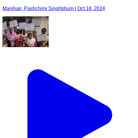
Manjhari, Pashchimi Singhbhum | Oct 18, 2024