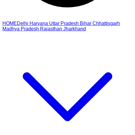
HOME
Delhi
Haryana
Uttar Pradesh
Bihar
Chhattisgarh
Madhya Pradesh
Rajasthan
Jharkhand