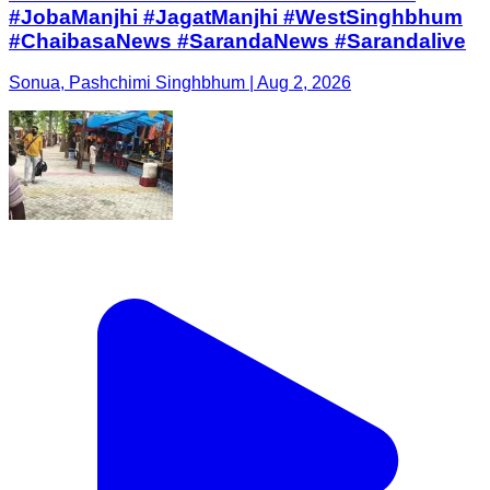
#JobaManjhi #JagatManjhi #WestSinghbhum
#ChaibasaNews #SarandaNews #Sarandalive
Sonua, Pashchimi Singhbhum | Aug 2, 2026