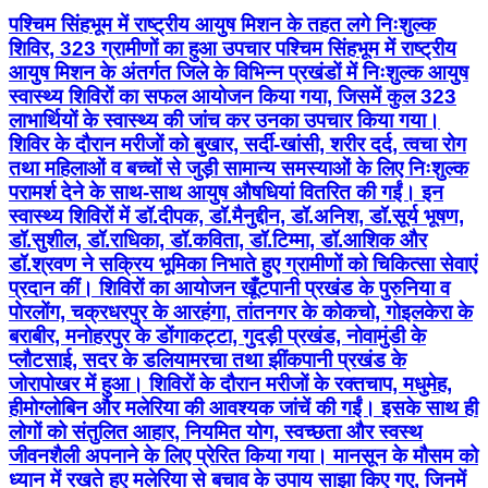
पश्चिम सिंहभूम में राष्ट्रीय आयुष मिशन के तहत लगे निःशुल्क
शिविर, 323 ग्रामीणों का हुआ उपचार पश्चिम सिंहभूम में राष्ट्रीय
आयुष मिशन के अंतर्गत जिले के विभिन्न प्रखंडों में निःशुल्क आयुष
स्वास्थ्य शिविरों का सफल आयोजन किया गया, जिसमें कुल 323
लाभार्थियों के स्वास्थ्य की जांच कर उनका उपचार किया गया।
शिविर के दौरान मरीजों को बुखार, सर्दी-खांसी, शरीर दर्द, त्वचा रोग
तथा महिलाओं व बच्चों से जुड़ी सामान्य समस्याओं के लिए निःशुल्क
परामर्श देने के साथ-साथ आयुष औषधियां वितरित की गईं। इन
स्वास्थ्य शिविरों में डॉ.दीपक, डॉ.मैनुद्दीन, डॉ.अनिश, डॉ.सूर्य भूषण,
डॉ.सुशील, डॉ.राधिका, डॉ.कविता, डॉ.टिम्मा, डॉ.आशिक और
डॉ.श्रवण ने सक्रिय भूमिका निभाते हुए ग्रामीणों को चिकित्सा सेवाएं
प्रदान कीं। शिविरों का आयोजन खूँटपानी प्रखंड के पुरुनिया व
पोरलोंग, चक्रधरपुर के आरहंगा, तांतनगर के कोकचो, गोइलकेरा के
बराबीर, मनोहरपुर के डोंगाकट्टा, गुदड़ी प्रखंड, नोवामुंडी के
प्लौटसाई, सदर के डलियामरचा तथा झींकपानी प्रखंड के
जोरापोखर में हुआ। शिविरों के दौरान मरीजों के रक्तचाप, मधुमेह,
हीमोग्लोबिन और मलेरिया की आवश्यक जांचें की गईं। इसके साथ ही
लोगों को संतुलित आहार, नियमित योग, स्वच्छता और स्वस्थ
जीवनशैली अपनाने के लिए प्रेरित किया गया। मानसून के मौसम को
ध्यान में रखते हुए मलेरिया से बचाव के उपाय साझा किए गए, जिनमें