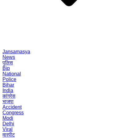
Jansamasya
News
पुलिस
Bjp
National
Police
Bihar
India
कांग्रेस
भाजपा
Accident
Congress
Modi
Delhi
Viral
मारपीट