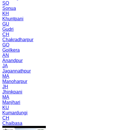
SO
Sonua
KH
Khuntpani
GU
Gudri
CH
Chakradharpur
GO
Goilkera
AN
Anandpur
JA
Jagannathpur
MA
Manoharpur
JH
Jhinkpani
MA
Manjhari
KU
Kumardungi
CH
Chaibasa