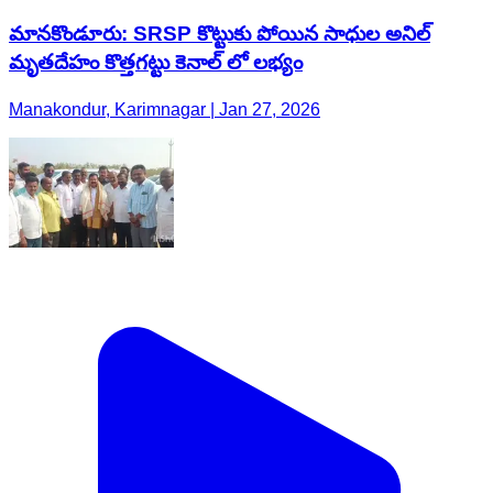
మానకొండూరు: SRSP కొట్టుకు పోయిన సాధుల అనిల్
మృతదేహం కొత్తగట్టు కెనాల్ లో లభ్యం
Manakondur, Karimnagar | Jan 27, 2026