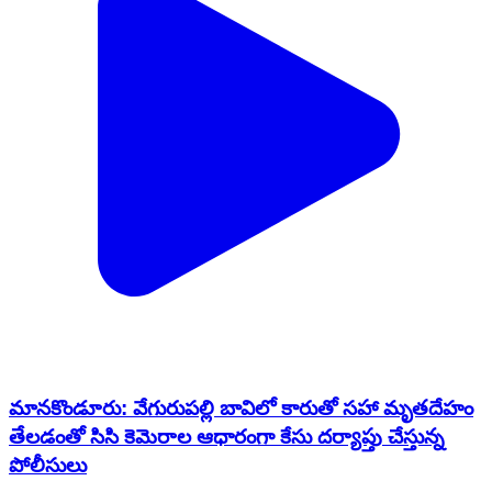
మానకొండూరు: వేగురుపల్లి బావిలో కారుతో సహా మృతదేహం
తేలడంతో సిసి కెమెరాల ఆధారంగా కేసు దర్యాప్తు చేస్తున్న
పోలీసులు
Manakondur, Karimnagar | Jan 13, 2026