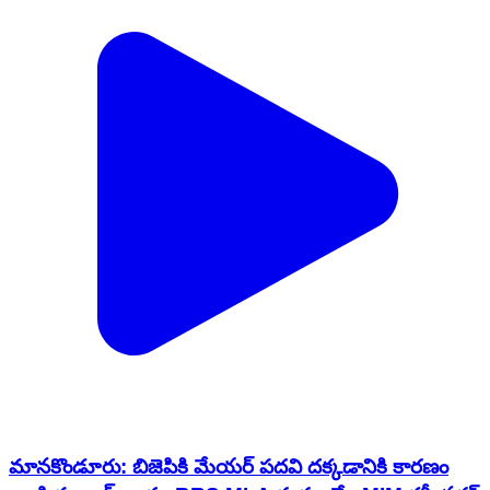
మానకొండూరు: బిజెపికి మేయర్ పదవి దక్కడానికి కారణం