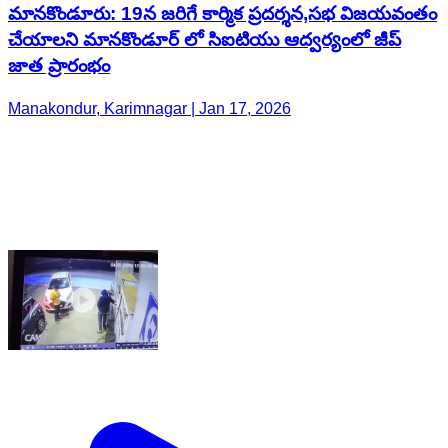
మానకొండూరు: 19న జరిగే కార్మిక ప్రదర్శన,సభ విజయవంతం
చేయాలని మానకొండూర్ లో సిఐటియు ఆద్వర్యంలో జీప్
జాత ప్రారంభం
Manakondur, Karimnagar | Jan 17, 2026