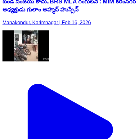
బండి సంజయ్ కాదు..BRS MLA గంగులనే : MIM కరీంనగర్
అధ్యక్షుడు గులాం అహ్మద్ హుస్సేన్
Manakondur, Karimnagar | Feb 16, 2026