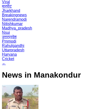
Viral
मारपीट
Jharkhand
Breakingnews
Narendramodi
Nitishkumar
Madhya_pradesh
Nsui
उत्तरप्रदेश
Pmmodi
Rahulgandhi
Uttarpradesh
Haryana
Cricket
←
News in Manakondur