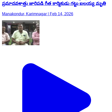
ప్రమాదవశాత్తు జారిపడి గీత కార్మికుడు గట్టు ఐలయ్య మృతి
Manakondur, Karimnagar | Feb 14, 2026