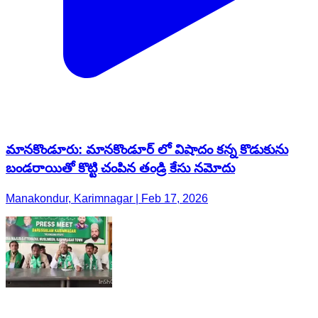
మానకొండూరు: మానకొండూర్ లో విషాదం కన్న కొడుకును
బండరాయితో కొట్టి చంపిన తండ్రి కేసు నమోదు
Manakondur, Karimnagar | Feb 17, 2026