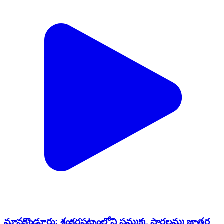
మానకొండూరు: శంకరపట్నంలోని సమ్మక్క సారలమ్మ జాతర