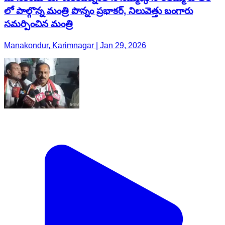
లో పాల్గొన్న మంత్రి పొన్నం ప్రభాకర్, నిలువెత్తు బంగారు
సమర్పించిన మంత్రి
Manakondur, Karimnagar | Jan 29, 2026