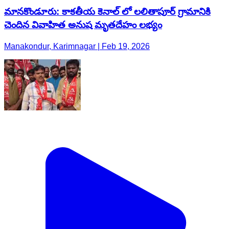
మానకొండూరు: కాకతీయ కెనాల్ లో లలితాపూర్ గ్రామానికి
చెందిన వివాహిత అనుష మృతదేహం లభ్యం
Manakondur, Karimnagar | Feb 19, 2026