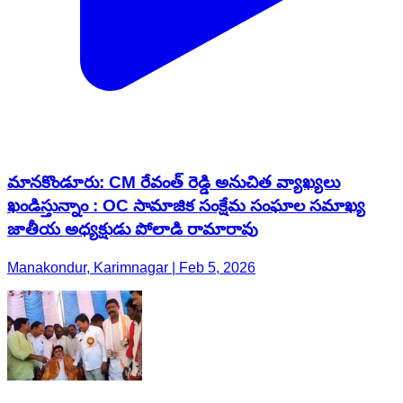
మానకొండూరు: CM రేవంత్ రెడ్డి అనుచిత వ్యాఖ్యలు
ఖండిస్తున్నాం : OC సామాజిక సంక్షేమ సంఘాల సమాఖ్య
జాతీయ అధ్యక్షుడు పోలాడి రామారావు
Manakondur, Karimnagar | Feb 5, 2026