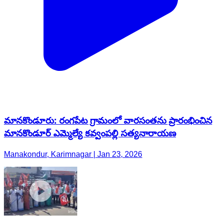
మానకొండూరు: రంగపేట గ్రామంలో వారసంతను ప్రారంభించిన
మానకొండూర్ ఎమ్మెల్యే కవ్వంపల్లి సత్యనారాయణ
Manakondur, Karimnagar | Jan 23, 2026