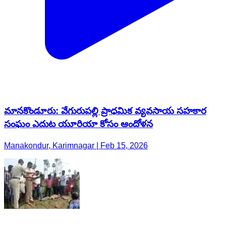
మానకొండూరు: వేగురుపల్లి ప్రాధమిక వ్యవసాయ సహకార
సంఘం ఎదుట యూరియా కోసం ఆందోళన
Manakondur, Karimnagar | Feb 15, 2026