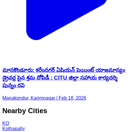
మానకొండూరు: కరీంనగర్ ఏషియన్ పెయింట్ యాజమాన్యం
డ్రైవర్ల పైన శ్రమ దోపిడీ : CITU జిల్లా సహాయ కార్యదర్శి
పున్నం రవి
Manakondur, Karimnagar | Feb 18, 2026
Nearby Cities
KO
Kothapally