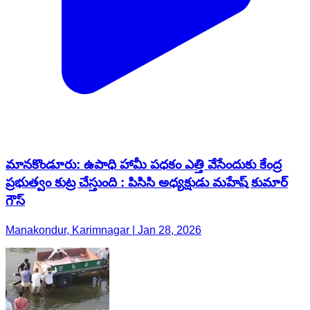
మానకొండూరు: ఉపాధి హామీ పధకం ఎత్తి వేసేందుకు కేంద్ర
ప్రభుత్వం కుట్ర చేస్తుంది : పిసిసి అధ్యక్షుడు మహేష్ కుమార్
గౌస్
Manakondur, Karimnagar | Jan 28, 2026