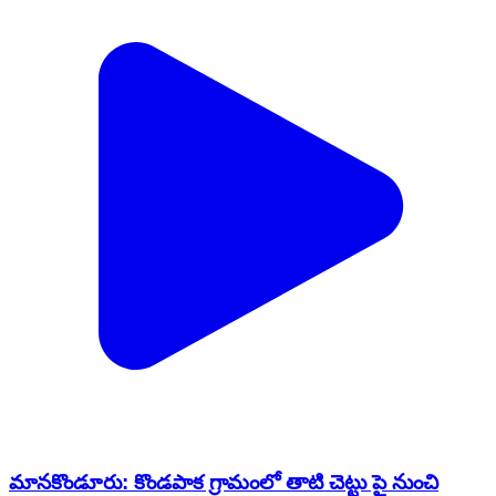
మానకొండూరు: కొండపాక గ్రామంలో తాటి చెట్టు పై నుంచి