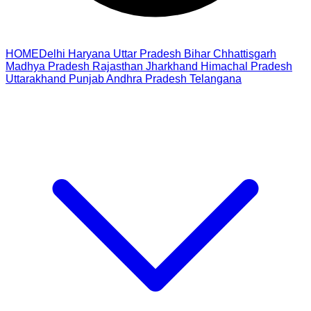
HOME
Delhi
Haryana
Uttar Pradesh
Bihar
Chhattisgarh
Madhya Pradesh
Rajasthan
Jharkhand
Himachal Pradesh
Uttarakhand
Punjab
Andhra Pradesh
Telangana