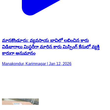
మానకొండూరు: వ్యవసాయ బావిలో లభించిన కారు
విడిభాగాలు మిస్టరీగా మారిన కారు మిస్సింగ్ కేసులో వ్యక్తి
కారుగా అనుమానం
Manakondur, Karimnagar | Jan 12, 2026