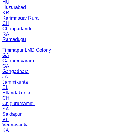
HU
Huzurabad
KR
Karimnagar Rural
CH
Choppadandi
RA
Ramadugu
TL
Timmapur LMD Colony
GA
Ganneruvaram
GA
Gangadhara
JA
Jammikunta
EL
Ellandakunta
CH
Chigurumamidi
SA
Saidapur
VE
Veenavanka
KA