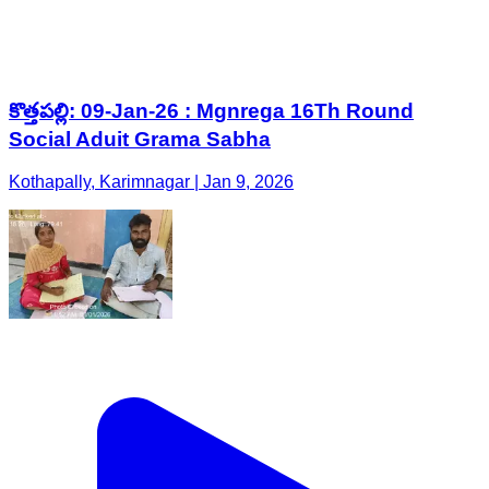
కొత్తపల్లి: 09-Jan-26 : Mgnrega 16Th Round
Social Aduit Grama Sabha
Kothapally, Karimnagar | Jan 9, 2026