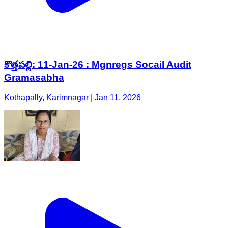
కొత్తపల్లి: 11-Jan-26 : Mgnregs Socail Audit
Gramasabha
Kothapally, Karimnagar | Jan 11, 2026