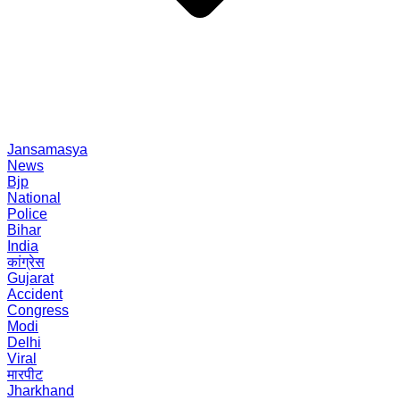
Jansamasya
News
Bjp
National
Police
Bihar
India
कांग्रेस
Gujarat
Accident
Congress
Modi
Delhi
Viral
मारपीट
Jharkhand