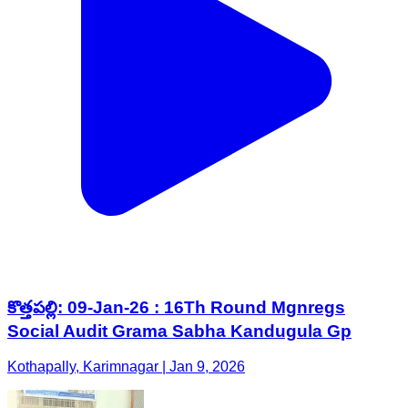
కొత్తపల్లి: 09-Jan-26 : 16Th Round Mgnregs
Social Audit Grama Sabha Kandugula Gp
Kothapally, Karimnagar | Jan 9, 2026