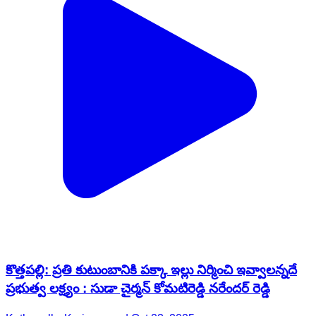
కొత్తపల్లి: ప్రతి కుటుంబానికి పక్కా ఇల్లు నిర్మించి ఇవ్వాలన్నదే
ప్రభుత్వ లక్ష్యం : సుడా చైర్మన్ కోమటిరెడ్డి నరేందర్ రెడ్డి
Kothapally, Karimnagar | Oct 23, 2025