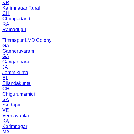
KR
Karimnagar Rural
CH
Choppadandi
RA
Ramadugu
TL
Timmapur LMD Colony
GA
Ganneruvaram
GA
Gangadhara
JA
Jammikunta
EL
Ellandakunta
CH
Chigurumamidi
SA
Saidapur
VE
Veenavanka
KA
Karimnagar
MA