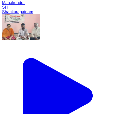
Manakondur
SH
Shankarapatnam