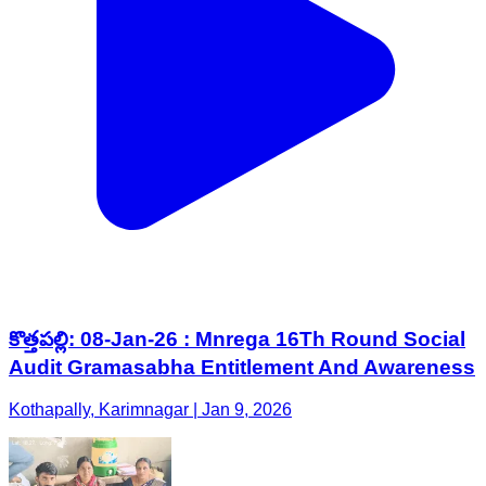
కొత్తపల్లి: 08-Jan-26 : Mnrega 16Th Round Social
Audit Gramasabha Entitlement And Awareness
Kothapally, Karimnagar | Jan 9, 2026