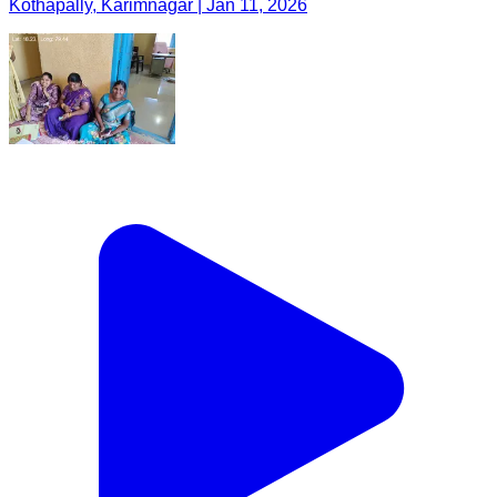
Kothapally, Karimnagar | Jan 11, 2026