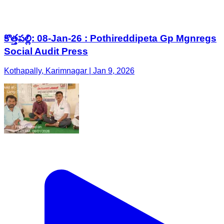
కొత్తపల్లి: 08-Jan-26 : Pothireddipeta Gp Mgnregs
Social Audit Press
Kothapally, Karimnagar | Jan 9, 2026