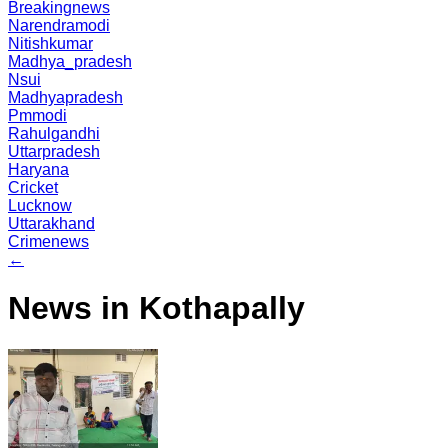
Breakingnews
Narendramodi
Nitishkumar
Madhya_pradesh
Nsui
Madhyapradesh
Pmmodi
Rahulgandhi
Uttarpradesh
Haryana
Cricket
Lucknow
Uttarakhand
Crimenews
←
News in Kothapally