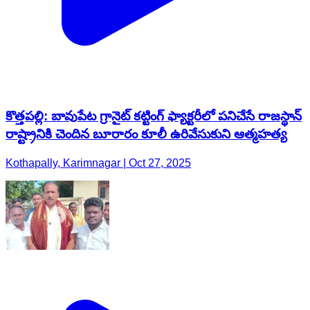
కొత్తపల్లి: బావుపేట గ్రానైట్ కట్టింగ్ ఫ్యాక్టరీలో పనిచేసే రాజస్థాన్
రాష్ట్రానికి చెందిన బూరారం కూలీ ఉరివేసుకుని ఆత్మహత్య
Kothapally, Karimnagar | Oct 27, 2025