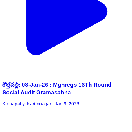
కొత్తపల్లి: 08-Jan-26 : Mgnregs 16Th Round
Social Audit Gramasabha
Kothapally, Karimnagar | Jan 9, 2026