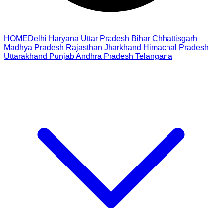
HOME
Delhi
Haryana
Uttar Pradesh
Bihar
Chhattisgarh
Madhya Pradesh
Rajasthan
Jharkhand
Himachal Pradesh
Uttarakhand
Punjab
Andhra Pradesh
Telangana