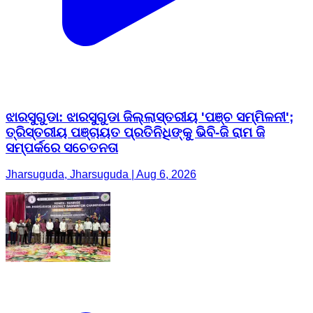
ଝାରସୁଗୁଡା: ଝାରସୁଗୁଡା ଜିଲ୍ଲାସ୍ତରୀୟ 'ପଞ୍ଚ ସମ୍ମିଳନୀ';
ତ୍ରିସ୍ତରୀୟ ପଞ୍ଚାୟତ ପ୍ରତିନିଧିଙ୍କୁ ଭିବି-ଜି ରାମ ଜି
ସମ୍ପର୍କରେ ସଚେତନତା
Jharsuguda, Jharsuguda | Aug 6, 2026