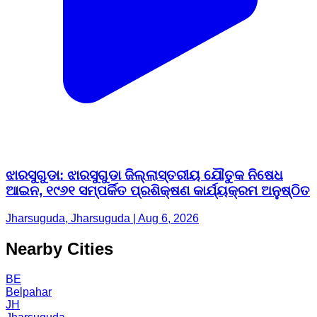
ଝାରସୁଗୁଡା: ଝାରସୁଗୁଡା ଜିଲ୍ଲାସ୍ତରୀୟ ଯୌତୁକ ନିଷେଧ
ଆଇନ, ୧୯୬୧ ସମ୍ପର୍କିତ ପ୍ରଶିକ୍ଷଣ କାର୍ଯ୍ୟକ୍ରମ ଅନୁଷ୍ଠିତ
Jharsuguda, Jharsuguda | Aug 6, 2026
Nearby Cities
BE
Belpahar
JH