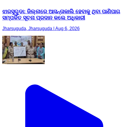
ଝାରସୁଗୁଡା: ଜିଲ୍ଲାରେ ଆସନ୍ତାକାଲି ହେବାକୁ ଥିବା ପାଣିପାଗ
ସମ୍ପର୍କିତ ସୂଚନା ପ୍ରଦାନ କଲେ ଅଧିକାରୀ
Jharsuguda, Jharsuguda | Aug 6, 2026