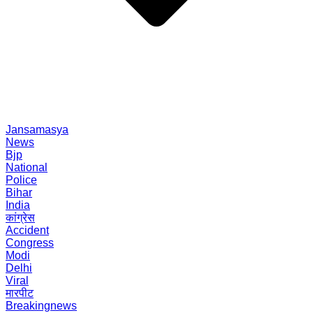
Jansamasya
News
Bjp
National
Police
Bihar
India
कांग्रेस
Accident
Congress
Modi
Delhi
Viral
मारपीट
Breakingnews