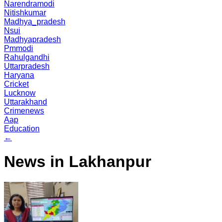
Narendramodi
Nitishkumar
Madhya_pradesh
Nsui
Madhyapradesh
Pmmodi
Rahulgandhi
Uttarpradesh
Haryana
Cricket
Lucknow
Uttarakhand
Crimenews
Aap
Education
←
News in Lakhanpur