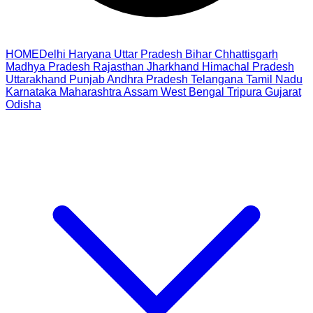
HOME
Delhi
Haryana
Uttar Pradesh
Bihar
Chhattisgarh
Madhya Pradesh
Rajasthan
Jharkhand
Himachal Pradesh
Uttarakhand
Punjab
Andhra Pradesh
Telangana
Tamil Nadu
Karnataka
Maharashtra
Assam
West Bengal
Tripura
Gujarat
Odisha