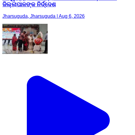
ଜିଲ୍ଲାପାଳଙ୍କ ନିର୍ଦ୍ଦେଶ
Jharsuguda, Jharsuguda | Aug 6, 2026