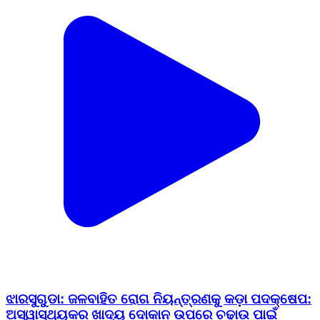
ଝାରସୁଗୁଡା: ଜଳବାହିତ ରୋଗ ନିୟନ୍ତ୍ରଣକୁ କଡ଼ା ପଦକ୍ଷେପ:
ଅସ୍ୱାସ୍ଥ୍ୟକର ଖାଦ୍ୟ ଦୋକାନ ଉପରେ ଚଢ଼ାଉ ପାଇଁ