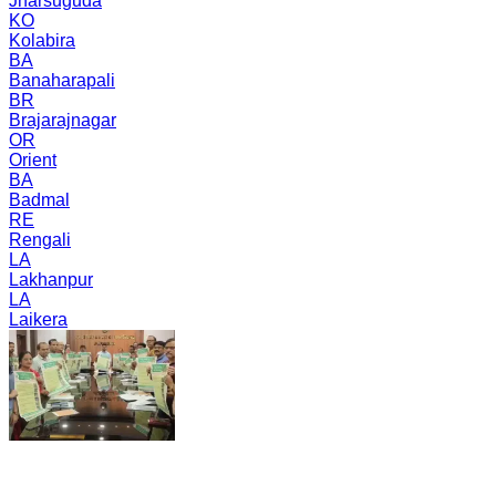
Jharsuguda
KO
Kolabira
BA
Banaharapali
BR
Brajarajnagar
OR
Orient
BA
Badmal
RE
Rengali
LA
Lakhanpur
LA
Laikera