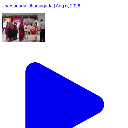
Jharsuguda, Jharsuguda | Aug 6, 2026