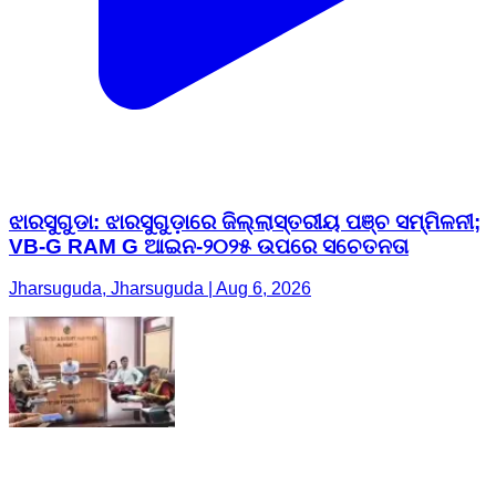
ଝାରସୁଗୁଡା: ଝାରସୁଗୁଡ଼ାରେ ଜିଲ୍ଲାସ୍ତରୀୟ ପଞ୍ଚ ସମ୍ମିଳନୀ;
VB-G RAM G ଆଇନ-୨୦୨୫ ଉପରେ ସଚେତନତା
Jharsuguda, Jharsuguda | Aug 6, 2026