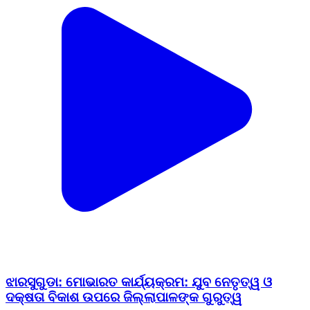
ଝାରସୁଗୁଡା: ମୋଭାରତ କାର୍ଯ୍ୟକ୍ରମ: ଯୁବ ନେତୃତ୍ୱ ଓ
ଦକ୍ଷତା ବିକାଶ ଉପରେ ଜିଲ୍ଲାପାଳଙ୍କ ଗୁରୁତ୍ୱ