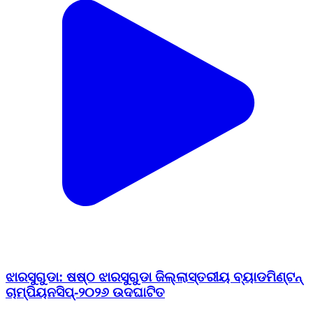
ଝାରସୁଗୁଡା: ଷଷ୍ଠ ଝାରସୁଗୁଡା ଜିଲ୍ଲାସ୍ତରୀୟ ବ୍ୟାଡମିଣ୍ଟନ୍
ଚାମ୍ପିୟନସିପ୍-୨୦୨୬ ଉଦଘାଟିତ