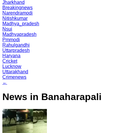
Jharkhand
Breakingnews
Narendramodi
Nitishkumar
Madhya_pradesh
Nsui
Madhyapradesh
Pmmodi
Rahulgandhi
Uttarpradesh
Haryana
Cricket
Lucknow
Uttarakhand
Crimenews
←
News in Banaharapali