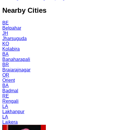
Nearby Cities
BE
Belpahar
JH
Jharsuguda
KO
Kolabira
BA
Banaharapali
BR
Brajarajnagar
OR
Orient
BA
Badmal
RE
Rengali
LA
Lakhanpur
LA
Laikera