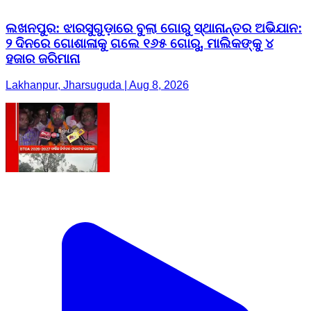
ଲଖନପୁର: ଝାରସୁଗୁଡ଼ାରେ ବୁଲା ଗୋରୁ ସ୍ଥାନାନ୍ତର ଅଭିଯାନ:
୨ ଦିନରେ ଗୋଶାଳାକୁ ଗଲେ ୧୬୫ ଗୋରୁ, ମାଲିକଙ୍କୁ ୪
ହଜାର ଜରିମାନା
Lakhanpur, Jharsuguda | Aug 8, 2026