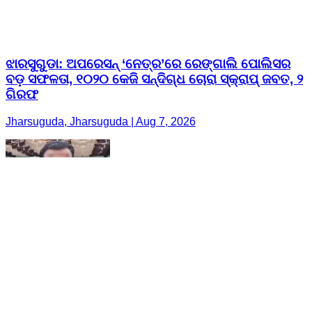
ଝାରସୁଗୁଡା: ଅପରେସନ୍ ‘ନେତ୍ର’ରେ ରେଙ୍ଗାଲି ପୋଲିସର
ବଡ଼ ସଫଳତା, ୧୦୨୦ କେଜି ସନ୍ଦିଗ୍ଧ ଚୋରା ସ୍କ୍ରାପ୍ ଜବତ, ୨
ଗିରଫ
Jharsuguda, Jharsuguda | Aug 7, 2026