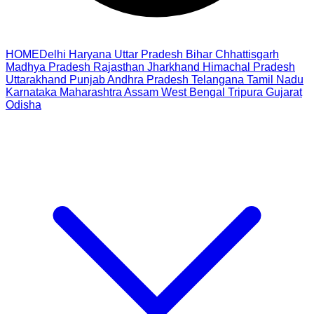
HOME
Delhi
Haryana
Uttar Pradesh
Bihar
Chhattisgarh
Madhya Pradesh
Rajasthan
Jharkhand
Himachal Pradesh
Uttarakhand
Punjab
Andhra Pradesh
Telangana
Tamil Nadu
Karnataka
Maharashtra
Assam
West Bengal
Tripura
Gujarat
Odisha