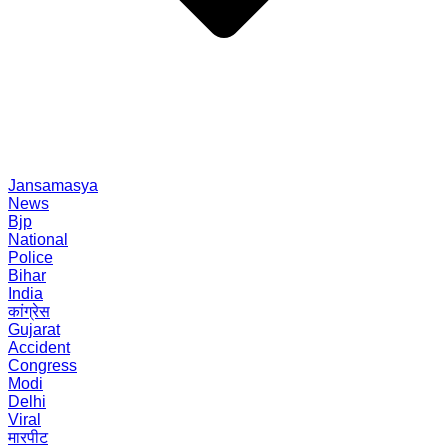
Jansamasya
News
Bjp
National
Police
Bihar
India
कांग्रेस
Gujarat
Accident
Congress
Modi
Delhi
Viral
मारपीट