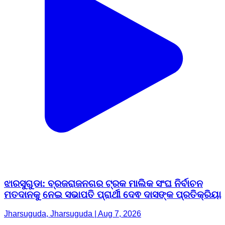
ଝାରସୁଗୁଡା: ବ୍ରଜରାଜନଗର ଟ୍ରକ ମାଲିକ ସଂଘ ନିର୍ବାଚନ
ମତଦାନକୁ ନେଇ ସଭାପତି ପ୍ରାର୍ଥୀ ଦେଵ ଦାସଙ୍କ ପ୍ରତିକ୍ରିୟା
Jharsuguda, Jharsuguda | Aug 7, 2026