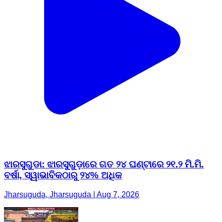
ଝାରସୁଗୁଡା: ଝାରସୁଗୁଡ଼ାରେ ଗତ ୨୪ ଘଣ୍ଟାରେ ୨୧.୨ ମି.ମି.
ବର୍ଷା, ସ୍ୱାଭାବିକଠାରୁ ୨୪% ଅଧିକ
Jharsuguda, Jharsuguda | Aug 7, 2026