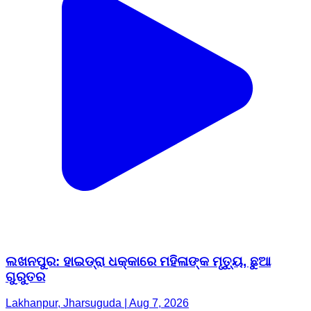
ଲଖନପୁର: ହାଇଡ୍ରା ଧକ୍କାରେ ମହିଳାଙ୍କ ମୃତ୍ୟୁ, ଛୁଆ
ଗୁରୁତର
Lakhanpur, Jharsuguda | Aug 7, 2026