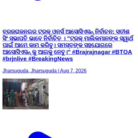
ବ୍ରଜରାଜନଗର ଟ୍ରକ୍ ଓନର୍ସ ଆସୋସିଏସନ୍ ନିର୍ବାଚନ: ସତୀଶ
ସିଂ ସଭାପତି ଭାବେ ନିର୍ବାଚିତ । "ଟ୍ରକ୍ ମାଲିକମାନଙ୍କ ସ୍ୱାର୍ଥ
ପାଇଁ ଆମେ କାମ କରିବୁ। ସମସ୍ତଙ୍କ ସହଯୋଗରେ
ଆସୋସିଏସନ୍ କୁ ଆଗକୁ ନେବୁ।" #Brajrajnagar #BTOA
#brjnlive #BreakingNews
Jharsuguda, Jharsuguda | Aug 7, 2026