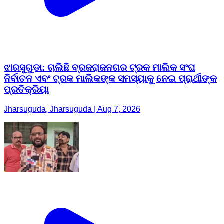
ଝାରସୁଗୁଡା: ଚାଲିଛି ବ୍ରଜରାଜନଗର ଟ୍ରକ ମାଲିକ ସଂଘ
ନିର୍ବାଚନ ଏବଂ ଟ୍ରକ ମାଲିକଙ୍କ ସମସ୍ୟାକୁ ନେଇ ପ୍ରାର୍ଥୀଙ୍କ
ପ୍ରତିକ୍ରିୟା
Jharsuguda, Jharsuguda | Aug 7, 2026