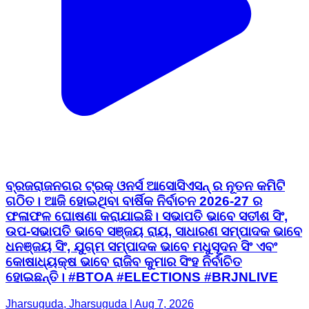
ବ୍ରଜରାଜନଗର ଟ୍ରକ୍ ଓନର୍ସ ଆସୋସିଏସନ୍ ର ନୂତନ କମିଟି
ଗଠିତ। ଆଜି ହୋଇଥିବା ବାର୍ଷିକ ନିର୍ବାଚନ 2026-27 ର
ଫଳାଫଳ ଘୋଷଣା କରାଯାଇଛି। ସଭାପତି ଭାବେ ସତୀଶ ସିଂ,
ଉପ-ସଭାପତି ଭାବେ ସଞ୍ଜୟ ରାୟ, ସାଧାରଣ ସମ୍ପାଦକ ଭାବେ
ଧନଞ୍ଜୟ ସିଂ, ଯୁଗ୍ମ ସମ୍ପାଦକ ଭାବେ ମଧୁସୂଦନ ସିଂ ଏବଂ
କୋଷାଧ୍ୟକ୍ଷ ଭାବେ ରାଜିବ କୁମାର ସିଂହ ନିର୍ବାଚିତ
ହୋଇଛନ୍ତି। #BTOA #ELECTIONS #BRJNLIVE
Jharsuguda, Jharsuguda | Aug 7, 2026