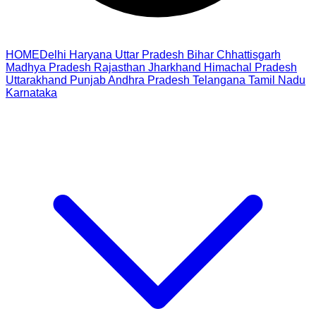
HOME
Delhi
Haryana
Uttar Pradesh
Bihar
Chhattisgarh
Madhya Pradesh
Rajasthan
Jharkhand
Himachal Pradesh
Uttarakhand
Punjab
Andhra Pradesh
Telangana
Tamil Nadu
Karnataka