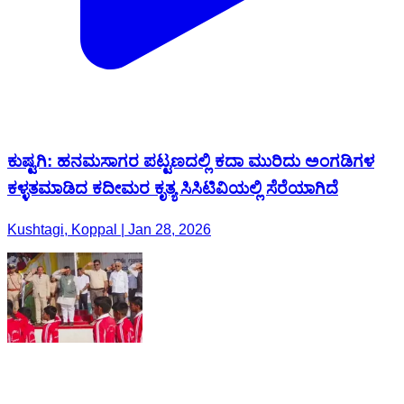
ಕುಷ್ಟಗಿ: ಹನಮಸಾಗರ ಪಟ್ಟಣದಲ್ಲಿ ಕದಾ ಮುರಿದು ಅಂಗಡಿಗಳ
ಕಳ್ಳತಮಾಡಿದ ಕದೀಮರ ಕೃತ್ಯ ಸಿಸಿಟಿವಿಯಲ್ಲಿ ಸೆರೆಯಾಗಿದೆ
Kushtagi, Koppal | Jan 28, 2026