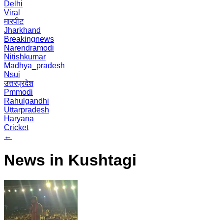
Delhi
Viral
मारपीट
Jharkhand
Breakingnews
Narendramodi
Nitishkumar
Madhya_pradesh
Nsui
उत्तरप्रदेश
Pmmodi
Rahulgandhi
Uttarpradesh
Haryana
Cricket
←
News in Kushtagi