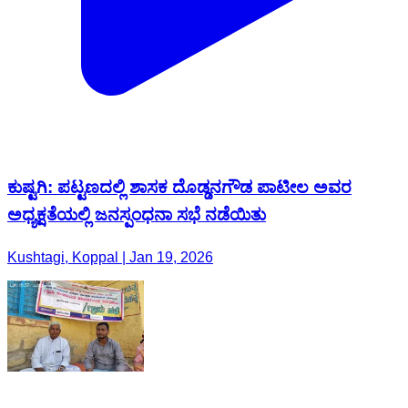
ಕುಷ್ಟಗಿ: ಪಟ್ಟಣದಲ್ಲಿ ಶಾಸಕ ದೊಡ್ಡನಗೌಡ ಪಾಟೀಲ ಅವರ
ಅಧ್ಯಕ್ಷತೆಯಲ್ಲಿ ಜನಸ್ಪಂಧನಾ ಸಭೆ ನಡೆಯಿತು
Kushtagi, Koppal | Jan 19, 2026