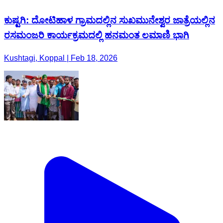
ಕುಷ್ಟಗಿ: ದೋಟಿಹಾಳ ಗ್ರಾಮದಲ್ಲಿನ ಸುಖಮುನೇಶ್ವರ ಜಾತ್ರೆಯಲ್ಲಿನ
ರಸಮಂಜರಿ ಕಾರ್ಯಕ್ರಮದಲ್ಲಿ ಹನಮಂತ ಲಮಾಣಿ ಭಾಗಿ
Kushtagi, Koppal | Feb 18, 2026