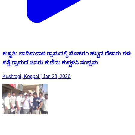
ಕುಷ್ಟಗಿ: ಬಾದಿಮನಾಳ ಗ್ರಾಮದಲ್ಲಿ ಮೊಹರಂ ಹಬ್ಬದ ದೇವರು ಗಳು
ಪತ್ತೆ ಗ್ರಾಮದ ಜನರು ಕುಣಿದು ಕುಪ್ಪಳಿಸಿ ಸಂಭ್ರಮ
Kushtagi, Koppal | Jan 23, 2026