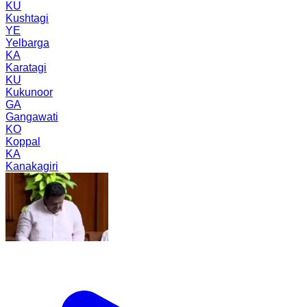
KU
Kushtagi
YE
Yelbarga
KA
Karatagi
KU
Kukunoor
GA
Gangawati
KO
Koppal
KA
Kanakagiri