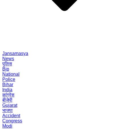
Jansamasya
News
पुलिस
Bjp
National
Police
Bihar
India
कांग्रेस
बीजेपी
Gujarat
भाजपा
Accident
Congress
Modi