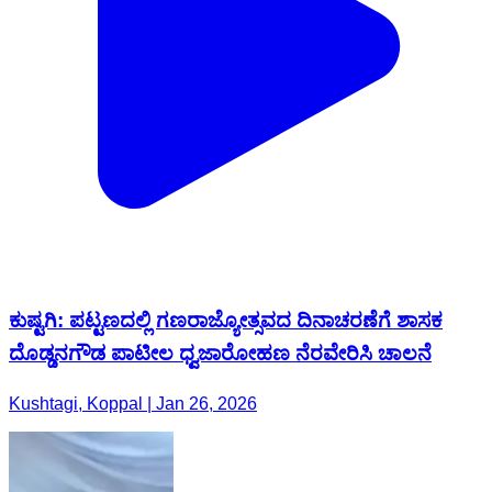
ಕುಷ್ಟಗಿ: ಪಟ್ಟಣದಲ್ಲಿ ಗಣರಾಜ್ಯೋತ್ಸವದ ದಿನಾಚರಣೆಗೆ ಶಾಸಕ
ದೊಡ್ಡನಗೌಡ ಪಾಟೀಲ ಧ್ವಜಾರೋಹಣ ನೆರವೇರಿಸಿ ಚಾಲನೆ
Kushtagi, Koppal | Jan 26, 2026