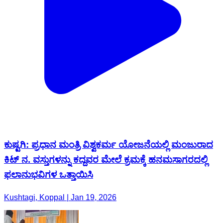
ಕುಷ್ಟಗಿ: ಪ್ರಧಾನ ಮಂತ್ರಿ ವಿಶ್ವಕರ್ಮ ಯೋಜನೆಯಲ್ಲಿ ಮಂಜುರಾದ
ಕಿಟ್ ನ. ವಸ್ತುಗಳನ್ನು ಕದ್ದವರ ಮೇಲೆ ಕ್ರಮಕ್ಕೆ ಹನಮಸಾಗರದಲ್ಲಿ
ಫಲಾನುಭವಿಗಳ ಒತ್ತಾಯಿಸಿ
Kushtagi, Koppal | Jan 19, 2026