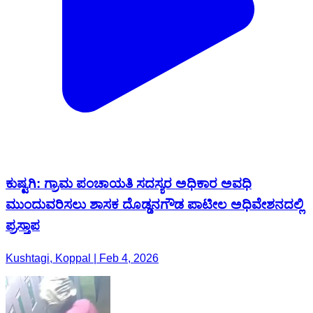
ಕುಷ್ಟಗಿ: ಗ್ರಾಮ ಪಂಚಾಯತಿ ಸದಸ್ಯರ ಅಧಿಕಾರ ಅವಧಿ
ಮುಂದುವರಿಸಲು ಶಾಸಕ ದೊಡ್ಡನಗೌಡ ಪಾಟೀಲ ಅಧಿವೇಶನದಲ್ಲಿ
ಪ್ರಸ್ತಾಪ
Kushtagi, Koppal | Feb 4, 2026