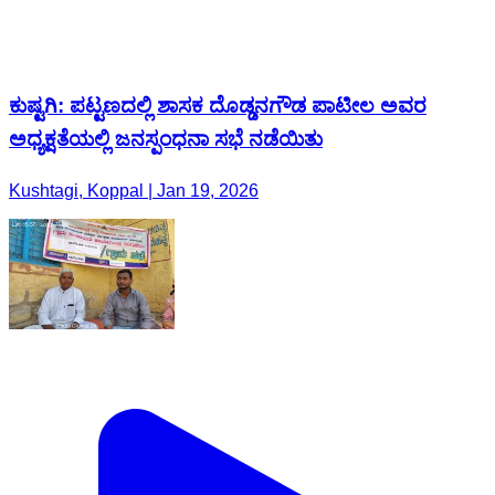
ಕುಷ್ಟಗಿ: ಪಟ್ಟಣದಲ್ಲಿ ಶಾಸಕ ದೊಡ್ಡನಗೌಡ ಪಾಟೀಲ ಅವರ
ಅಧ್ಯಕ್ಷತೆಯಲ್ಲಿ ಜನಸ್ಪಂಧನಾ ಸಭೆ ನಡೆಯಿತು
Kushtagi, Koppal | Jan 19, 2026