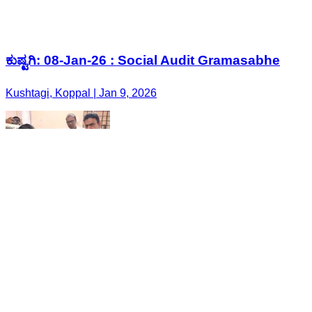
ಕುಷ್ಟಗಿ: 08-Jan-26 : Social Audit Gramasabhe
Kushtagi, Koppal | Jan 9, 2026