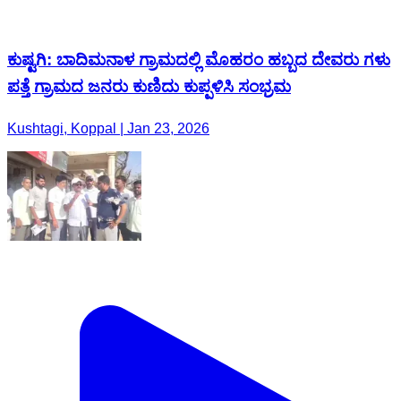
ಕುಷ್ಟಗಿ: ಬಾದಿಮನಾಳ ಗ್ರಾಮದಲ್ಲಿ ಮೊಹರಂ ಹಬ್ಬದ ದೇವರು ಗಳು
ಪತ್ತೆ ಗ್ರಾಮದ ಜನರು ಕುಣಿದು ಕುಪ್ಪಳಿಸಿ ಸಂಭ್ರಮ
Kushtagi, Koppal | Jan 23, 2026