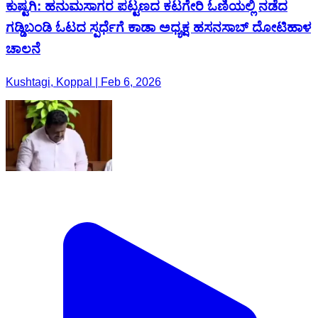
ಕುಷ್ಟಗಿ: ಹನುಮಸಾಗರ ಪಟ್ಟಣದ ಕಟಗೇರಿ ಓಣಿಯಲ್ಲಿ ನಡೆದ
ಗಡ್ಡಿಬಂಡಿ ಓಟದ ಸ್ಪರ್ಧೆಗೆ ಕಾಡಾ ಅಧ್ಯಕ್ಷ ಹಸನಸಾಬ್ ದೋಟಿಹಾಳ
ಚಾಲನೆ
Kushtagi, Koppal | Feb 6, 2026