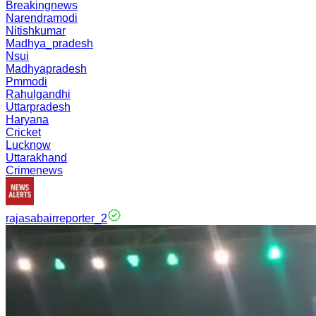
Breakingnews
Narendramodi
Nitishkumar
Madhya_pradesh
Nsui
Madhyapradesh
Pmmodi
Rahulgandhi
Uttarpradesh
Haryana
Cricket
Lucknow
Uttarakhand
Crimenews
rajasabairreporter_2