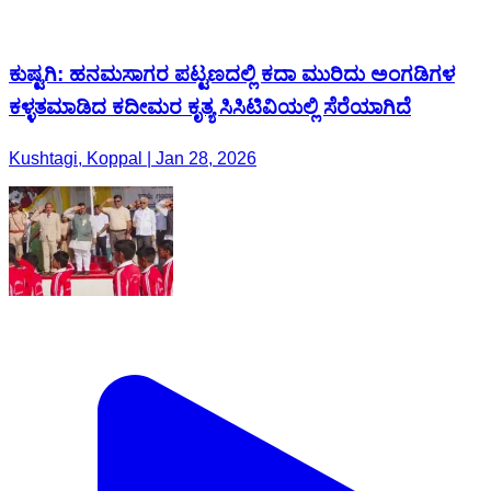
ಕುಷ್ಟಗಿ: ಹನಮಸಾಗರ ಪಟ್ಟಣದಲ್ಲಿ ಕದಾ ಮುರಿದು ಅಂಗಡಿಗಳ
ಕಳ್ಳತಮಾಡಿದ ಕದೀಮರ ಕೃತ್ಯ ಸಿಸಿಟಿವಿಯಲ್ಲಿ ಸೆರೆಯಾಗಿದೆ
Kushtagi, Koppal | Jan 28, 2026