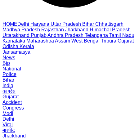
HOME
Delhi
Haryana
Uttar Pradesh
Bihar
Chhattisgarh
Madhya Pradesh
Rajasthan
Jharkhand
Himachal Pradesh
Uttarakhand
Punjab
Andhra Pradesh
Telangana
Tamil Nadu
Karnataka
Maharashtra
Assam
West Bengal
Tripura
Gujarat
Odisha
Kerala
Jansamasya
News
Bjp
National
Police
Bihar
India
कांग्रेस
Gujarat
Accident
Congress
Modi
Delhi
Viral
मारपीट
Jharkhand