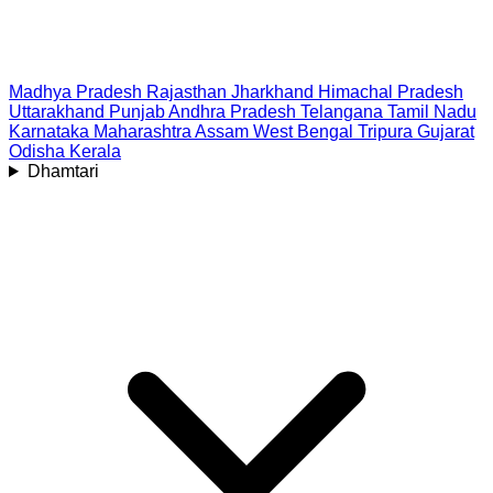
Madhya Pradesh
Rajasthan
Jharkhand
Himachal Pradesh
Uttarakhand
Punjab
Andhra Pradesh
Telangana
Tamil Nadu
Karnataka
Maharashtra
Assam
West Bengal
Tripura
Gujarat
Odisha
Kerala
Dhamtari