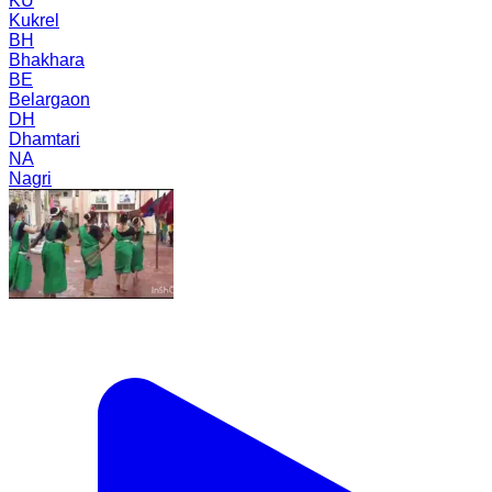
KU
Kukrel
BH
Bhakhara
BE
Belargaon
DH
Dhamtari
NA
Nagri