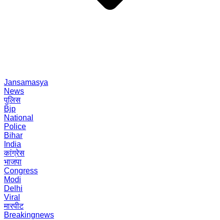
Jansamasya
News
पुलिस
Bjp
National
Police
Bihar
India
कांग्रेस
भाजपा
Congress
Modi
Delhi
Viral
मारपीट
Breakingnews