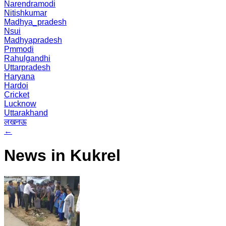
Narendramodi
Nitishkumar
Madhya_pradesh
Nsui
Madhyapradesh
Pmmodi
Rahulgandhi
Uttarpradesh
Haryana
Hardoi
Cricket
Lucknow
Uttarakhand
लखनऊ
←
News in Kukrel