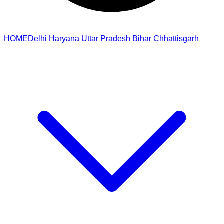
HOME
Delhi
Haryana
Uttar Pradesh
Bihar
Chhattisgarh