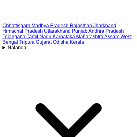
Chhattisgarh
Madhya Pradesh
Rajasthan
Jharkhand
Himachal Pradesh
Uttarakhand
Punjab
Andhra Pradesh
Telangana
Tamil Nadu
Karnataka
Maharashtra
Assam
West
Bengal
Tripura
Gujarat
Odisha
Kerala
Nalanda