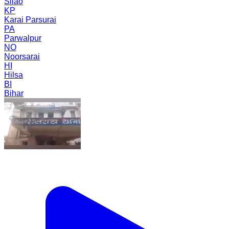
Silao
KP
Karai Parsurai
PA
Parwalpur
NO
Noorsarai
HI
Hilsa
BI
Bihar