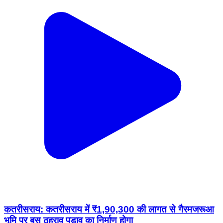
कतरीसराय: कतरीसराय में ₹1,90,300 की लागत से गैरमजरूआ
भूमि पर बस ठहराव पड़ाव का निर्माण होगा