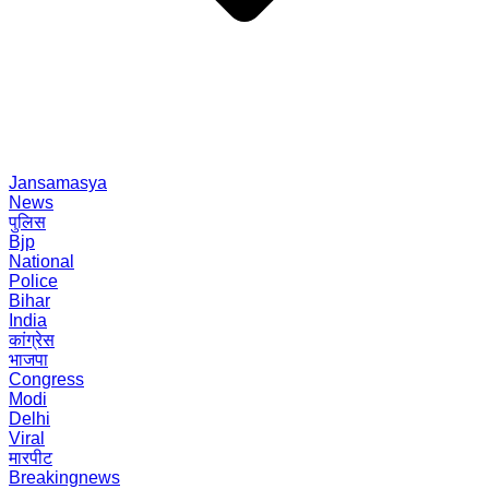
Jansamasya
News
पुलिस
Bjp
National
Police
Bihar
India
कांग्रेस
भाजपा
Congress
Modi
Delhi
Viral
मारपीट
Breakingnews