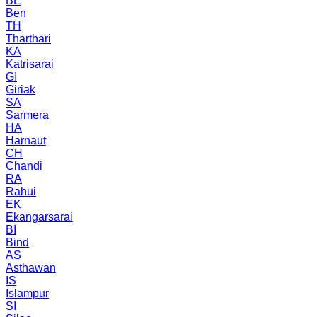
BE
Ben
TH
Tharthari
KA
Katrisarai
GI
Giriak
SA
Sarmera
HA
Harnaut
CH
Chandi
RA
Rahui
EK
Ekangarsarai
BI
Bind
AS
Asthawan
IS
Islampur
SI