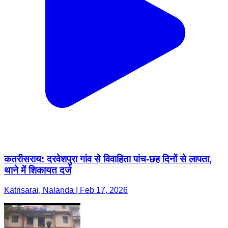
कतरीसराय: दरवेशपुरा गांव से विवाहिता पांच-छह दिनों से लापता,
थाने में शिकायत दर्ज
Katrisarai, Nalanda | Feb 17, 2026