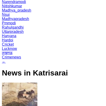
Narendramodi
Nitishkumar
Madhya_pradesh
Nsui
Madhyapradesh
Pmmodi
Rahulgandhi
Uttarpradesh
Haryana
Hardoi
Cricket
Lucknow
लखनऊ
Crimenews
←
News in Katrisarai