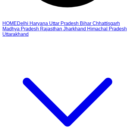
HOME
Delhi
Haryana
Uttar Pradesh
Bihar
Chhattisgarh
Madhya Pradesh
Rajasthan
Jharkhand
Himachal Pradesh
Uttarakhand