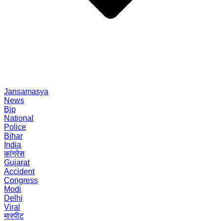
Jansamasya
News
Bjp
National
Police
Bihar
India
कांग्रेस
Gujarat
Accident
Congress
Modi
Delhi
Viral
मारपीट