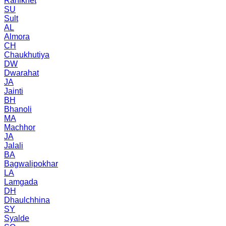
Ranikhet
SU
Sult
AL
Almora
CH
Chaukhutiya
DW
Dwarahat
JA
Jainti
BH
Bhanoli
MA
Machhor
JA
Jalali
BA
Bagwalipokhar
LA
Lamgada
DH
Dhaulchhina
SY
Syalde