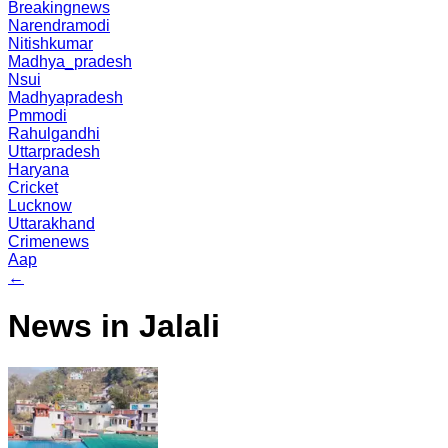
Breakingnews
Narendramodi
Nitishkumar
Madhya_pradesh
Nsui
Madhyapradesh
Pmmodi
Rahulgandhi
Uttarpradesh
Haryana
Cricket
Lucknow
Uttarakhand
Crimenews
Aap
←
News in Jalali