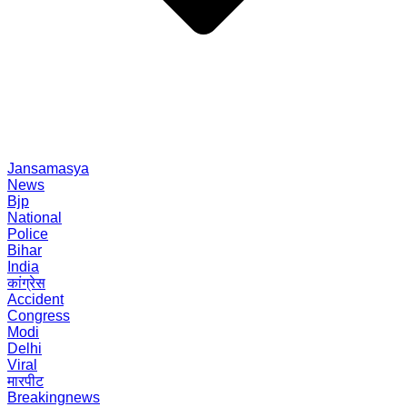
Jansamasya
News
Bjp
National
Police
Bihar
India
कांग्रेस
Accident
Congress
Modi
Delhi
Viral
मारपीट
Breakingnews