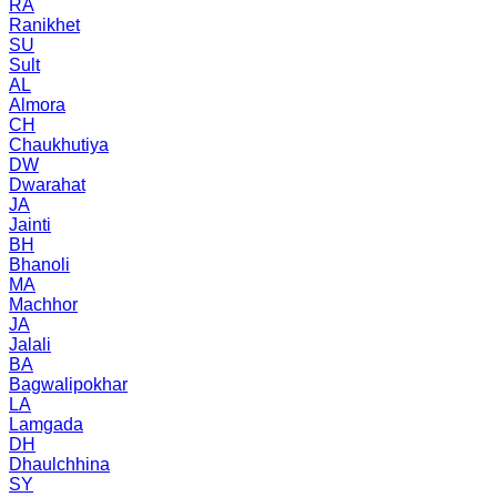
RA
Ranikhet
SU
Sult
AL
Almora
CH
Chaukhutiya
DW
Dwarahat
JA
Jainti
BH
Bhanoli
MA
Machhor
JA
Jalali
BA
Bagwalipokhar
LA
Lamgada
DH
Dhaulchhina
SY