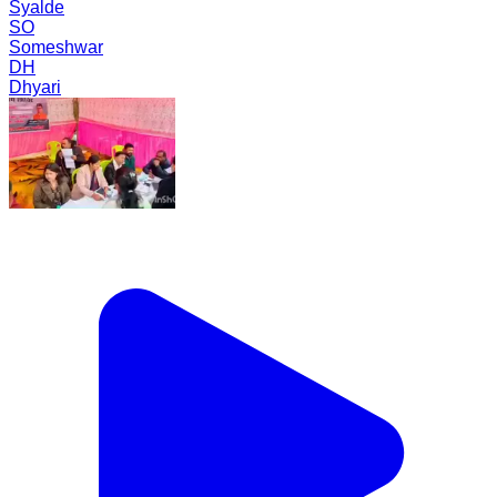
Syalde
SO
Someshwar
DH
Dhyari