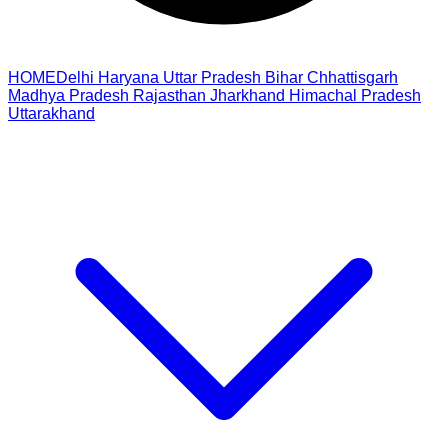
HOME
Delhi
Haryana
Uttar Pradesh
Bihar
Chhattisgarh
Madhya Pradesh
Rajasthan
Jharkhand
Himachal Pradesh
Uttarakhand