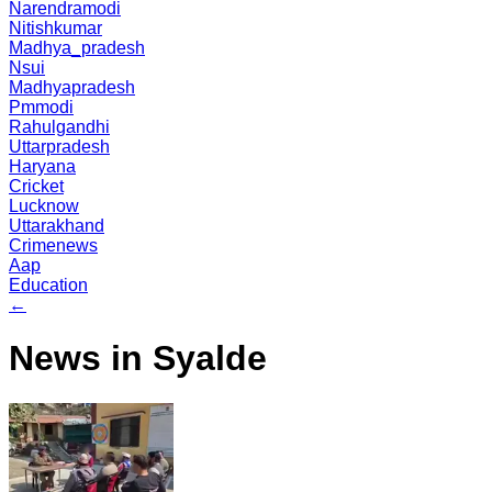
Narendramodi
Nitishkumar
Madhya_pradesh
Nsui
Madhyapradesh
Pmmodi
Rahulgandhi
Uttarpradesh
Haryana
Cricket
Lucknow
Uttarakhand
Crimenews
Aap
Education
←
News in Syalde