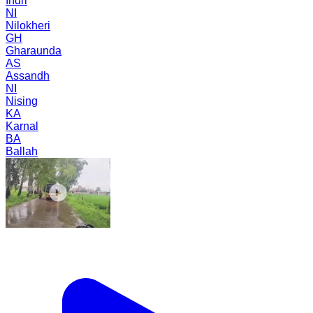
Indri
NI
Nilokheri
GH
Gharaunda
AS
Assandh
NI
Nising
KA
Karnal
BA
Ballah