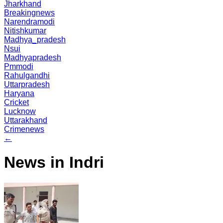
Jharkhand
Breakingnews
Narendramodi
Nitishkumar
Madhya_pradesh
Nsui
Madhyapradesh
Pmmodi
Rahulgandhi
Uttarpradesh
Haryana
Cricket
Lucknow
Uttarakhand
Crimenews
←
News in Indri