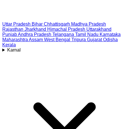
Uttar Pradesh
Bihar
Chhattisgarh
Madhya Pradesh
Rajasthan
Jharkhand
Himachal Pradesh
Uttarakhand
Punjab
Andhra Pradesh
Telangana
Tamil Nadu
Karnataka
Maharashtra
Assam
West Bengal
Tripura
Gujarat
Odisha
Kerala
Karnal