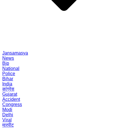
Jansamasya
News
Bjp
National
Police
Bihar
India
कांग्रेस
Gujarat
Accident
Congress
Modi
Delhi
Viral
मारपीट