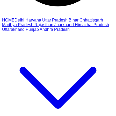
HOME
Delhi
Haryana
Uttar Pradesh
Bihar
Chhattisgarh
Madhya Pradesh
Rajasthan
Jharkhand
Himachal Pradesh
Uttarakhand
Punjab
Andhra Pradesh