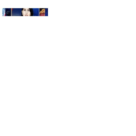
ముస్తఫా అరెస్టు రాజకీయ కక్షసాధింపే: అంబటి రాంబాబు
#geetvtelugunews #geetv #geetvideo
Guntur, Guntur | Aug 4, 2026