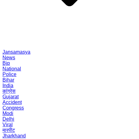
Jansamasya
News
Bjp
National
Police
Bihar
India
कांग्रेस
Gujarat
Accident
Congress
Modi
Delhi
Viral
मारपीट
Jharkhand