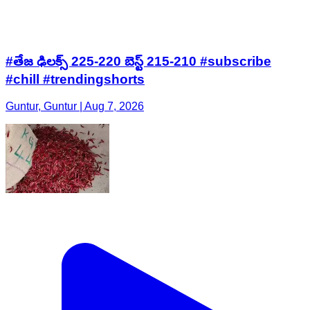
#తేజ ఢిలక్స్ 225-220 బెస్ట్ 215-210 #subscribe
#chill #trendingshorts
Guntur, Guntur | Aug 7, 2026