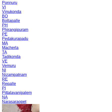
Ponnuru
VI
Vinukonda
BO
Bollapalle
PH
Phirangipuram
PE
Pedakurapadu
MA
Macherla
TA
Tadikonda
VE
Vemuru
NI
Nizampatnam
RE
Repalle
PI
Pittalavanipalem
NA
Narasaraopet