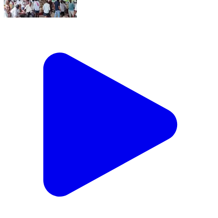
#బుధవారం గుంటూరు మిర్చి మార్కెట్ #subscribe #chill
#trendingshorts