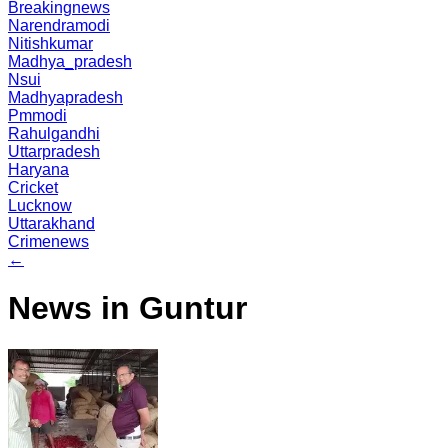
Breakingnews
Narendramodi
Nitishkumar
Madhya_pradesh
Nsui
Madhyapradesh
Pmmodi
Rahulgandhi
Uttarpradesh
Haryana
Cricket
Lucknow
Uttarakhand
Crimenews
←
News in Guntur