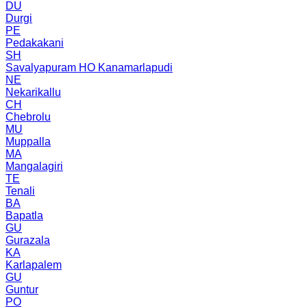
DU
Durgi
PE
Pedakakani
SH
Savalyapuram HO Kanamarlapudi
NE
Nekarikallu
CH
Chebrolu
MU
Muppalla
MA
Mangalagiri
TE
Tenali
BA
Bapatla
GU
Gurazala
KA
Karlapalem
GU
Guntur
PO