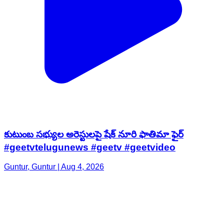
కుటుంబ సభ్యుల అరెస్టులపై షేక్ నూరి ఫాతిమా ఫైర్
#geetvtelugunews #geetv #geetvideo
Guntur, Guntur | Aug 4, 2026