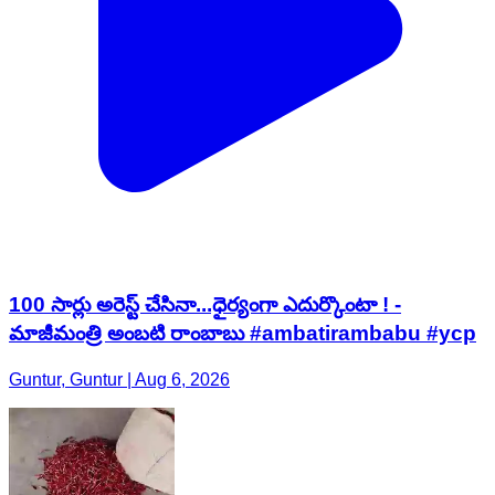
100 సార్లు అరెస్ట్ చేసినా...ధైర్యంగా ఎదుర్కొంటా ! -
మాజీమంత్రి అంబటి రాంబాబు #ambatirambabu #ycp
Guntur, Guntur | Aug 6, 2026