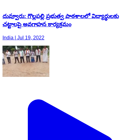
దువ్వూరు: గొల్లపల్లి ప్రభుత్వ పాఠశాలలో విద్యార్థులకు
చట్టాలపై అవగాహన కార్యక్రమం
India | Jul 19, 2022