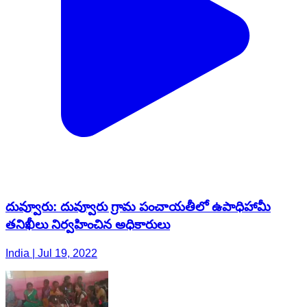
దువ్వూరు: దువ్వూరు గ్రామ పంచాయతీలో ఉపాధిహామీ
తనిఖీలు నిర్వహించిన అధికారులు
India | Jul 19, 2022