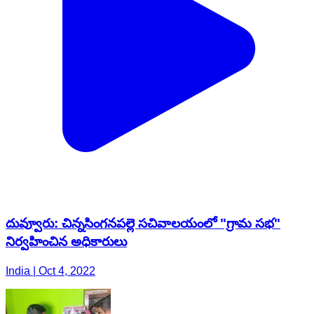
దువ్వూరు: చిన్నసింగనపల్లె సచివాలయంలో "గ్రామ సభ"
నిర్వహించిన అధికారులు
India | Oct 4, 2022