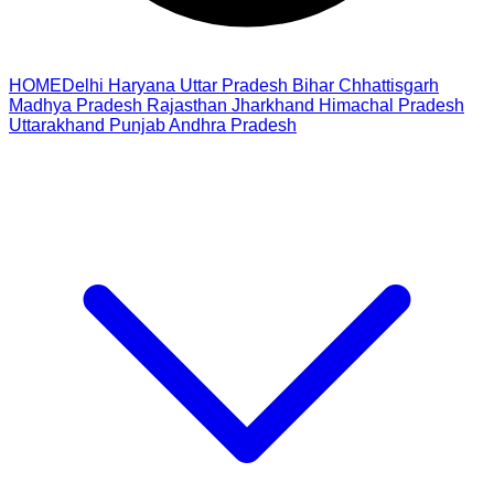
HOME
Delhi
Haryana
Uttar Pradesh
Bihar
Chhattisgarh
Madhya Pradesh
Rajasthan
Jharkhand
Himachal Pradesh
Uttarakhand
Punjab
Andhra Pradesh