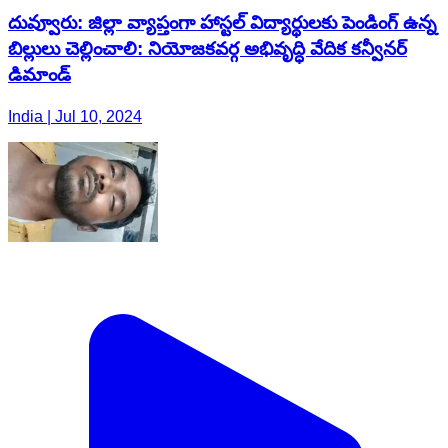
దువ్వూరు: జిల్లా వ్యాప్తంగా హాస్టల్ విద్యార్థులకు పెండింగ్ ఉన్న
బిల్లులు చెల్లించాలి: నియోజకవర్గ అభివృద్ధి వేదిక కన్వీనర్
డిమాండ్
India | Jul 10, 2024