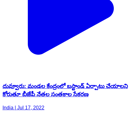
దువ్వూరు: మండల కేంద్రంలో బస్టాండ్ ఏర్పాటు చేయాలని
కోరుతూ బీజేపీ నేతల సంతకాల సేకరణ
India | Jul 17, 2022