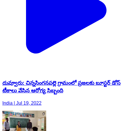
దువ్వూరు: చిన్నసింగనపల్లె గ్రామంలో ప్రజలకు బూస్టర్ డోస్
టీకాలు వేసిన ఆరోగ్య సిబ్బంది
India | Jul 19, 2022