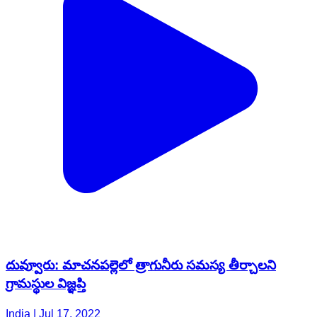
దువ్వూరు: మాచనపల్లెలో త్రాగునీరు సమస్య తీర్చాలని
గ్రామస్థుల విజ్ఞప్తి
India | Jul 17, 2022