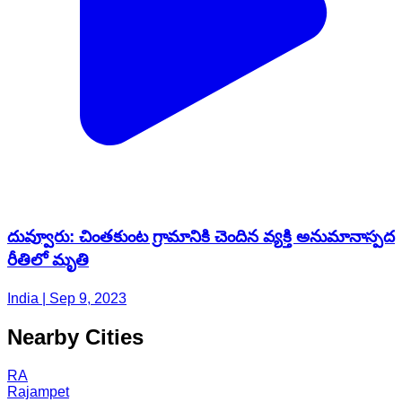
దువ్వూరు: చింతకుంట గ్రామానికి చెందిన వ్యక్తి అనుమానాస్పద
రీతిలో మృతి
India | Sep 9, 2023
Nearby Cities
RA
Rajampet