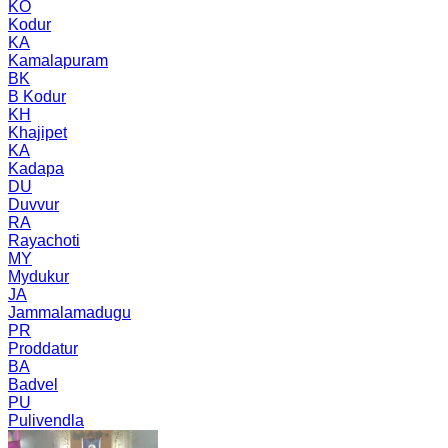
KO
Kodur
KA
Kamalapuram
BK
B Kodur
KH
Khajipet
KA
Kadapa
DU
Duvvur
RA
Rayachoti
MY
Mydukur
JA
Jammalamadugu
PR
Proddatur
BA
Badvel
PU
Pulivendla