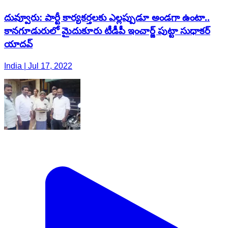
దువ్వూరు: పార్టీ కార్యకర్తలకు ఎల్లప్పుడూ అండగా ఉంటా..
కానగూడురులో మైదుకూరు టీడీపీ ఇంచార్జ్ పుట్టా సుధాకర్
యాదవ్
India | Jul 17, 2022