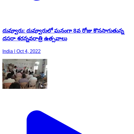
దువ్వూరు: దువ్వూరులో ఘనంగా 8వ రోజు కొనసాగుతున్న
దసరా శరన్నవరాత్రి ఉత్సవాలు
India | Oct 4, 2022