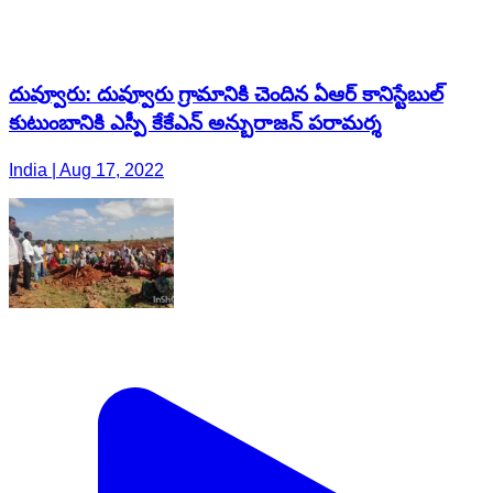
దువ్వూరు: దువ్వూరు గ్రామానికి చెందిన ఏఆర్ కానిస్టేబుల్
కుటుంబానికి ఎస్పీ కేకేఎన్ అన్బురాజన్ పరామర్శ
India | Aug 17, 2022