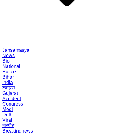
Jansamasya
News
Bjp
National
Police
Bihar
India
कांग्रेस
Gujarat
Accident
Congress
Modi
Delhi
Viral
मारपीट
Breakingnews