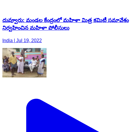
దువ్వూరు: మండల కేంద్రంలో మహిళా మిత్ర కమిటీ సమావేశం
నిర్వహించిన మహిళా పోలీసులు
India | Jul 19, 2022