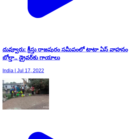
దువ్వూరు: క్రీస్తు రాజపురం సమీపంలో టాటా ఏస్‌ వాహనం
బోల్తా.. డ్రైవర్‌కు గాయాలు
India | Jul 17, 2022