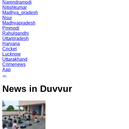
Narendramodi
Nitishkumar
Madhya_pradesh
Nsui
Madhyapradesh
Pmmodi
Rahulgandhi
Uttarpradesh
Haryana
Cricket
Lucknow
Uttarakhand
Crimenews
Aap
←
News in Duvvur