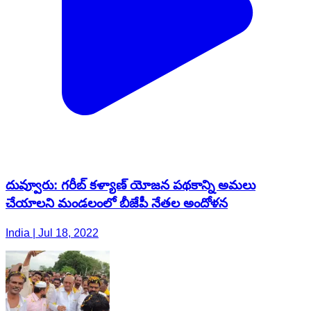
దువ్వూరు: గరీబ్ కళ్యాణ్ యోజన పథకాన్ని అమలు
చేయాలని మండలంలో బీజేపీ నేతల అందోళన
India | Jul 18, 2022