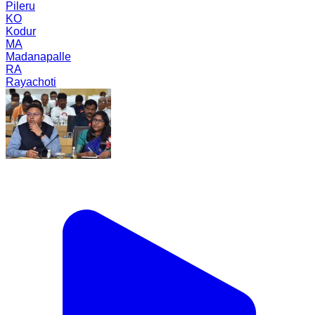
Pileru
KO
Kodur
MA
Madanapalle
RA
Rayachoti