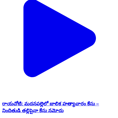
రాయచోటి: మదనపల్లెలో బాలిక హత్యాచారం కేసు –
నిందితుడి తల్లిపైనా కేసు నమోదు