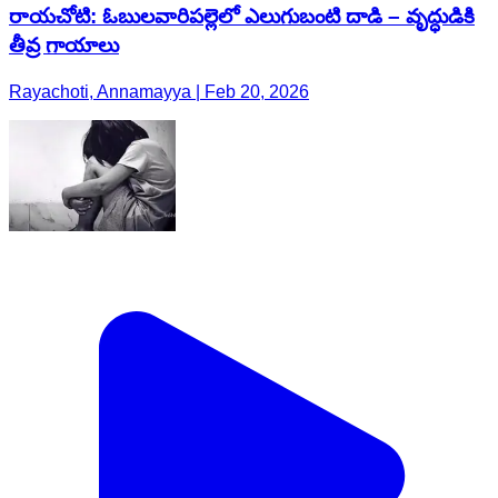
రాయచోటి: ఓబులవారిపల్లెలో ఎలుగుబంటి దాడి – వృద్ధుడికి
తీవ్ర గాయాలు
Rayachoti, Annamayya | Feb 20, 2026