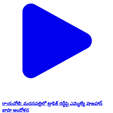
రాయచోటి: మదనపల్లెలో ట్రాఫిక్ రద్దీపై ఎమ్మెల్యే షాజహాన్
బాషా ఆందోళన