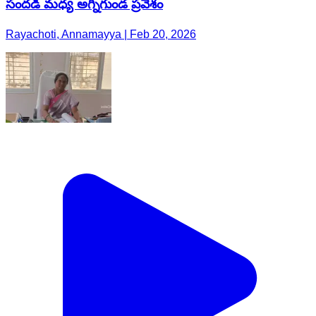
సందడి మధ్య అగ్నిగుండ ప్రవేశం
Rayachoti, Annamayya | Feb 20, 2026