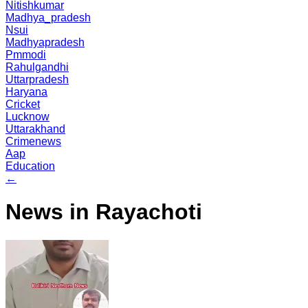
Nitishkumar
Madhya_pradesh
Nsui
Madhyapradesh
Pmmodi
Rahulgandhi
Uttarpradesh
Haryana
Cricket
Lucknow
Uttarakhand
Crimenews
Aap
Education
←
News in Rayachoti