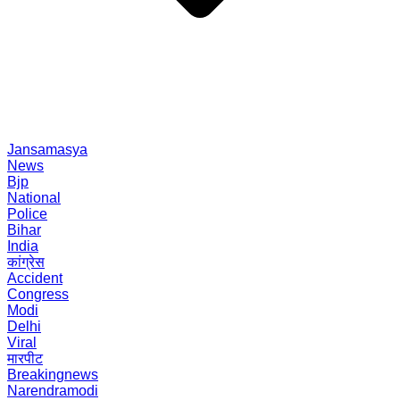
Jansamasya
News
Bjp
National
Police
Bihar
India
कांग्रेस
Accident
Congress
Modi
Delhi
Viral
मारपीट
Breakingnews
Narendramodi