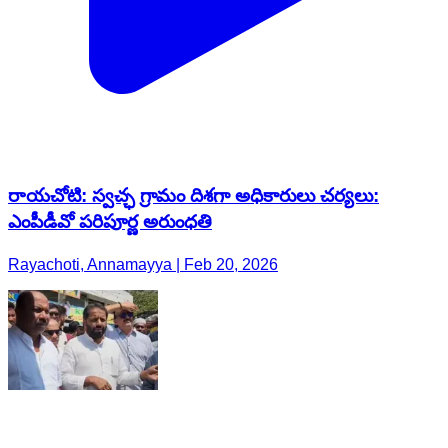
రాయచోటి: స్వచ్ఛ గ్రామం దిశగా అధికారులు చర్యలు:
ఎంపీడీవో పరిపూర్ణ అరుంధతి
Rayachoti, Annamayya | Feb 20, 2026