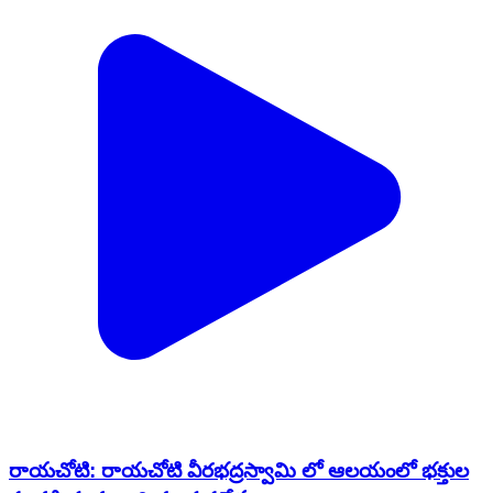
రాయచోటి: రాయచోటి వీరభద్రస్వామి లో ఆలయంలో భక్తుల