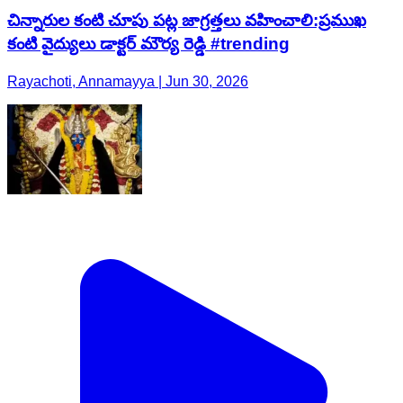
చిన్నారుల కంటి చూపు పట్ల జాగ్రత్తలు వహించాలి:ప్రముఖ
కంటి వైద్యులు డాక్టర్ మౌర్య రెడ్డి #trending
Rayachoti, Annamayya | Jun 30, 2026