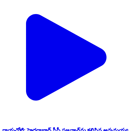
రాయచోటి: హైదరాబాద్ సీపీ సజ్జన్నార్‌ను కలిసిన అన్నమయ్య