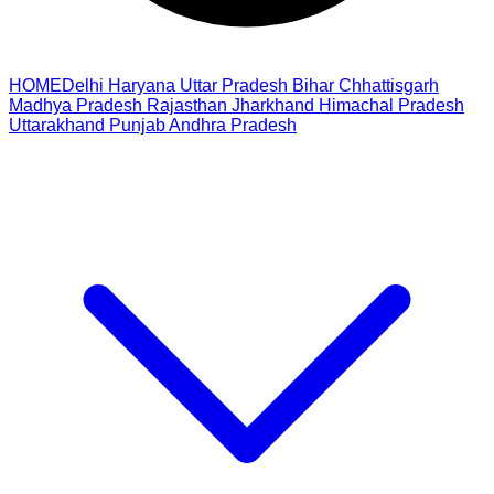
HOME
Delhi
Haryana
Uttar Pradesh
Bihar
Chhattisgarh
Madhya Pradesh
Rajasthan
Jharkhand
Himachal Pradesh
Uttarakhand
Punjab
Andhra Pradesh