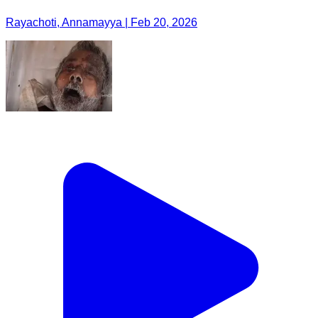
Rayachoti, Annamayya | Feb 20, 2026