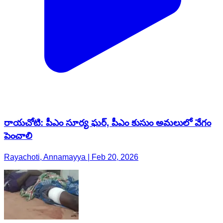
రాయచోటి: పీఎం సూర్య ఘర్, పీఎం కుసుం అమలులో వేగం
పెంచాలి
Rayachoti, Annamayya | Feb 20, 2026