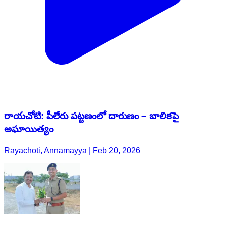
రాయచోటి: పీలేరు పట్టణంలో దారుణం – బాలికపై
అఘాయిత్యం
Rayachoti, Annamayya | Feb 20, 2026