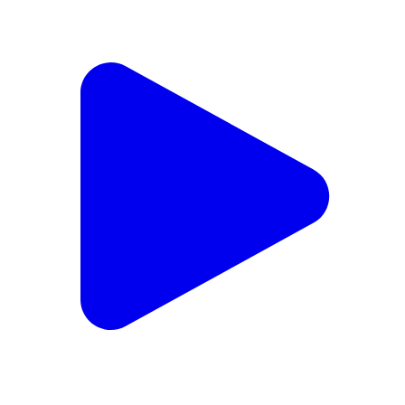
రాయచోటి: IARI నుంచి శెట్టిపల్లి శ్రావణికి డాక్టరేట్ పట్టా
Rayachoti, Annamayya | Feb 19, 2026