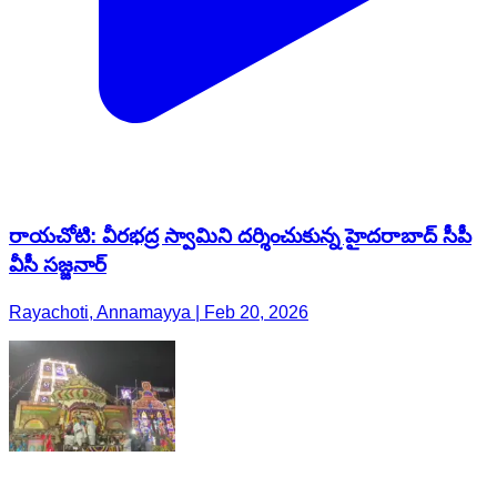
రాయచోటి: వీరభద్ర స్వామిని దర్శించుకున్న హైదరాబాద్ సీపీ
వీసీ సజ్జనార్
Rayachoti, Annamayya | Feb 20, 2026