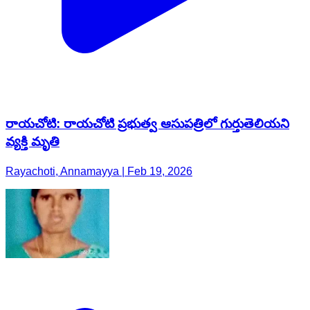
రాయచోటి: రాయచోటి ప్రభుత్వ ఆసుపత్రిలో గుర్తుతెలియని
వ్యక్తి మృతి
Rayachoti, Annamayya | Feb 19, 2026