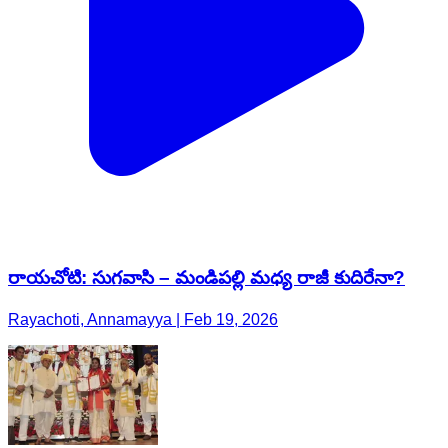
రాయచోటి: సుగవాసి – మండిపల్లి మధ్య రాజీ కుదిరేనా?
Rayachoti, Annamayya | Feb 19, 2026