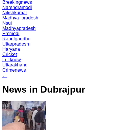
Breakingnews
Narendramodi
Nitishkumar
Madhya_pradesh
Nsui
Madhyapradesh
Pmmodi
Rahulgandhi
Uttarpradesh
Haryana
Cricket
Lucknow
Uttarakhand
Crimenews
←
News in Dubrajpur