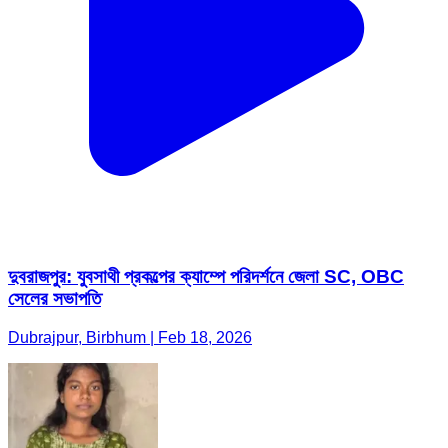
দুবরাজপুর: যুবসাথী প্রকল্পের ক্যাম্পে পরিদর্শনে জেলা SC, OBC
সেলের সভাপতি
Dubrajpur, Birbhum | Feb 18, 2026