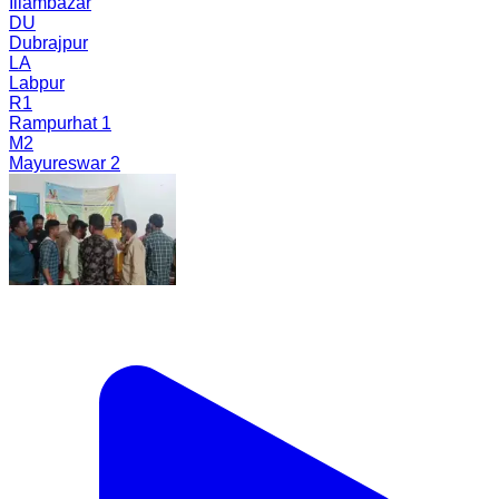
Illambazar
DU
Dubrajpur
LA
Labpur
R1
Rampurhat 1
M2
Mayureswar 2