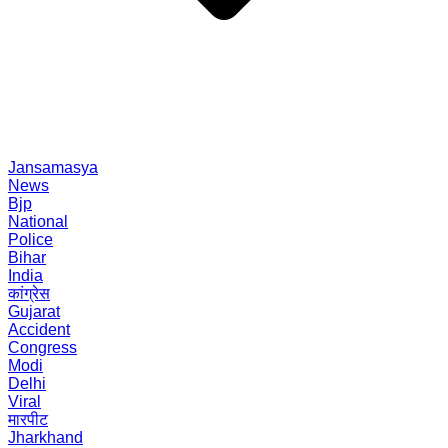
Jansamasya
News
Bjp
National
Police
Bihar
India
कांग्रेस
Gujarat
Accident
Congress
Modi
Delhi
Viral
मारपीट
Jharkhand