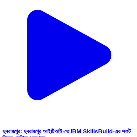
দুবরাজপুর: দুবরাজপুর আইটিআই-তে IBM SkillsBuild-এর সফট