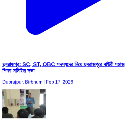
দুবরাজপুর: SC, ST, OBC সদস্যদের নিয়ে দুবরাজপুরে বাউরী সমাজ
শিক্ষা সমিতির সভা
Dubrajpur, Birbhum | Feb 17, 2026