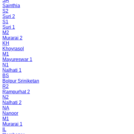
SA
Sainthia
S2
Suri 2
S1
Suri 1
M2
Murarai 2
KH
Khoyrasol
M1
Mayureswar 1
N1
Nalhati 1
BS
Bolpur Sriniketan
R2
Rampurhat 2
N2
Nalhati 2
NA
Nanoor
M1
Murarai 1
IL