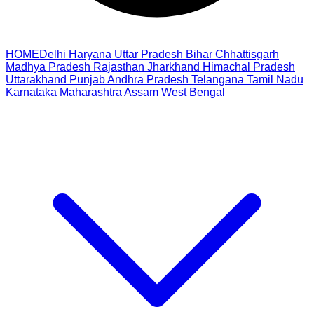
HOME
Delhi
Haryana
Uttar Pradesh
Bihar
Chhattisgarh
Madhya Pradesh
Rajasthan
Jharkhand
Himachal Pradesh
Uttarakhand
Punjab
Andhra Pradesh
Telangana
Tamil Nadu
Karnataka
Maharashtra
Assam
West Bengal