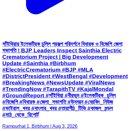
সাঁইথিয়ায় ইলেকট্রিক চুল্লি প্রকল্প পরিদর্শনে বিধায়ক ও বিজেপি জেলা
সভাপতি ! BJP Leaders Inspect Sainthia Electric
Crematorium Project | Big Development
Update #Sainthia #Birbhum
#ElectricCrematorium #BJP #MLA
#DistrictPresident #WestBengal #Development
#BreakingNews #NewsUpdate #ViralNews
#TrendingNow #TarapithTV #KajalMondal
#GroundReport #সাঁইথিয়া #বীরভূম #ইলেকট্রিক_চুল্লি
#বিজেপি #বিধায়ক #জেলা_সভাপতি #উন্নয়ন #ব্রেকিং_নিউজ
#ভাইরাল_খবর #বাংলার_খবর #তারাপীঠ_টিভি #কাজল_মন্ডল
#মাঠ_থেকে_রিপোর্ট
Rampurhat 1, Birbhum | Aug 3, 2026