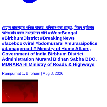
আশঙ্কায় দ্রুত সংস্কারের দাবি #WestBengal
#BirbhumDistrict #BreakingNews
#facebookviral #bdomurarai #muraraipolice
#damageroad # Ministry of Home Affairs,
Government of India Birbhum District
Administration Murarai Bidhan Sabha BDO,
MURARAI-II Ministry of Roads & Highways
Rampurhat 1, Birbhum | Aug 3, 2026