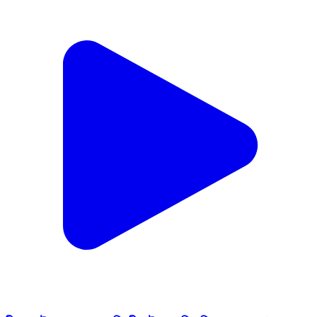
বীরভূমে টুলু মণ্ডলের পর দ্বিতীয় 'টুলু র হদিস মিলল মালদায়!।
#tulumondal #tarapithটিভি #মালদা #pachami
#TarapithTV
Rampurhat 1, Birbhum | Aug 3, 2026