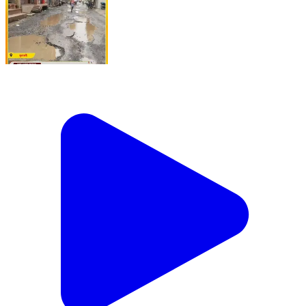
বেহাল রাজগ্রাম পশ্চিম বাজার–রবিদাসপাড়া রাস্তা, নিত্য দুর্ঘটনার