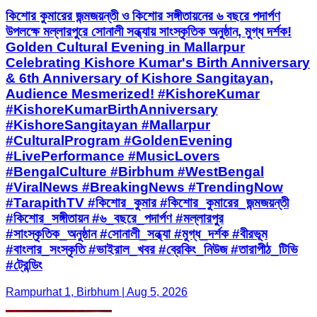
কিশোর কুমারের জন্মজয়ন্তী ও কিশোর সঙ্গীতায়নের ৬ বছরে পদার্পণ
উপলক্ষে মল্লারপুরে সোনালী সন্ধ্যায় সাংস্কৃতিক অনুষ্ঠান, মুগ্ধ দর্শক!
Golden Cultural Evening in Mallarpur
Celebrating Kishore Kumar's Birth Anniversary
& 6th Anniversary of Kishore Sangitayan,
Audience Mesmerized! #KishoreKumar
#KishoreKumarBirthAnniversary
#KishoreSangitayan #Mallarpur
#CulturalProgram #GoldenEvening
#LivePerformance #MusicLovers
#BengalCulture #Birbhum #WestBengal
#ViralNews #BreakingNews #TrendingNow
#TarapithTV #কিশোর_কুমার #কিশোর_কুমারের_জন্মজয়ন্তী
#কিশোর_সঙ্গীতায়ন #৬_বছরে_পদার্পণ #মল্লারপুর
#সাংস্কৃতিক_অনুষ্ঠান #সোনালী_সন্ধ্যা #মুগ্ধ_দর্শক #বীরভূম
#বাংলার_সংস্কৃতি #ভাইরাল_খবর #ব্রেকিং_নিউজ #তারাপীঠ_টিভি
#ট্রেন্ডিং
Rampurhat 1, Birbhum | Aug 5, 2026