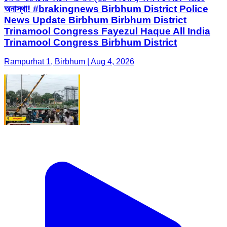
অনাস্থা! #brakingnews Birbhum District Police
News Update Birbhum Birbhum District
Trinamool Congress Fayezul Haque All India
Trinamool Congress Birbhum District
Rampurhat 1, Birbhum | Aug 4, 2026