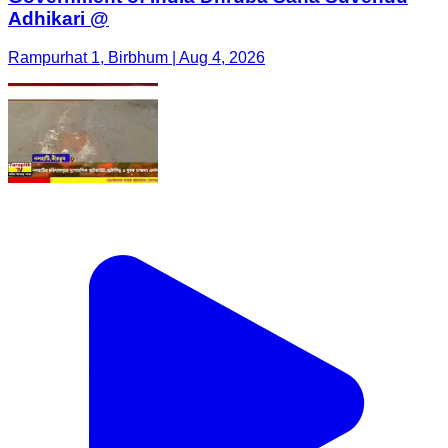
Adhikari @
Rampurhat 1, Birbhum | Aug 4, 2026