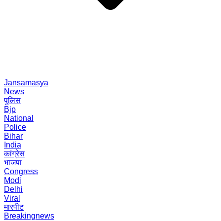
Jansamasya
News
पुलिस
Bjp
National
Police
Bihar
India
कांग्रेस
भाजपा
Congress
Modi
Delhi
Viral
मारपीट
Breakingnews