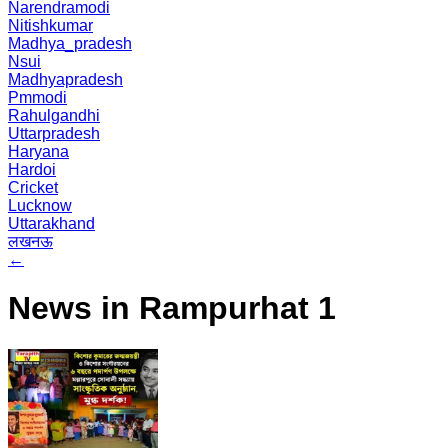
Narendramodi
Nitishkumar
Madhya_pradesh
Nsui
Madhyapradesh
Pmmodi
Rahulgandhi
Uttarpradesh
Haryana
Hardoi
Cricket
Lucknow
Uttarakhand
लखनऊ
←
News in Rampurhat 1