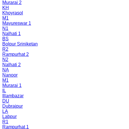
Murarai 2
KH
Khoyrasol
M1
Mayureswar 1
N1
Nalhati 1
BS
Bolpur Sriniketan
R2
Rampurhat 2
N2
Nalhati 2
NA
Nanoor
M1
Murarai 1
IL
Illambazar
DU
Dubrajpur
LA
Labpur
R1
Rampurhat 1