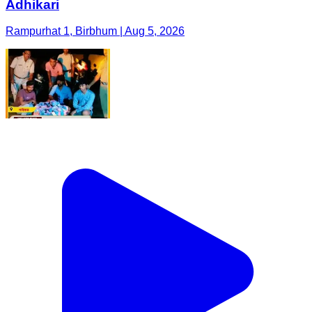
Adhikari
Rampurhat 1, Birbhum | Aug 5, 2026