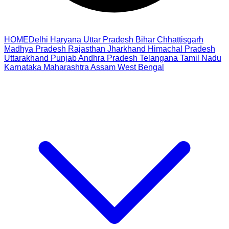
HOME
Delhi
Haryana
Uttar Pradesh
Bihar
Chhattisgarh
Madhya Pradesh
Rajasthan
Jharkhand
Himachal Pradesh
Uttarakhand
Punjab
Andhra Pradesh
Telangana
Tamil Nadu
Karnataka
Maharashtra
Assam
West Bengal