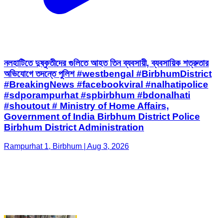
নলহাটিতে দুষ্কৃতীদের গুলিতে আহত তিন ব্যবসায়ী, ব্যবসায়িক শত্রুতার
অভিযোগে তদন্তে পুলিশ #westbengal #BirbhumDistrict
#BreakingNews #facebookviral #nalhatipolice
#sdporampurhat #spbirbhum #bdonalhati
#shoutout # Ministry of Home Affairs,
Government of India Birbhum District Police
Birbhum District Administration
Rampurhat 1, Birbhum | Aug 3, 2026