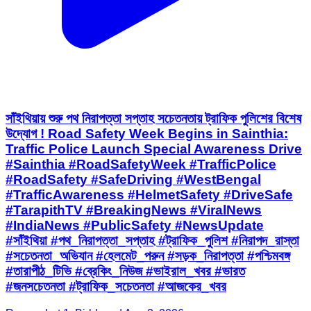
সাঁইথিয়ায় শুরু পথ নিরাপত্তা সপ্তাহ সচেতনতায় ট্রাফিক পুলিশের বিশেষ
উদ্যোগ ! Road Safety Week Begins in Sainthia:
Traffic Police Launch Special Awareness Drive
#Sainthia #RoadSafetyWeek #TrafficPolice
#RoadSafety #SafeDriving #WestBengal
#TrafficAwareness #HelmetSafety #DriveSafe
#TarapithTV #BreakingNews #ViralNews
#IndiaNews #PublicSafety #NewsUpdate
#সাঁইথিয়া #পথ_নিরাপত্তা_সপ্তাহ #ট্রাফিক_পুলিশ #নিরাপদ_রাস্তা
#সচেতনতা_অভিযান #হেলমেট_পরুন #সড়ক_নিরাপত্তা #পশ্চিমবঙ্গ
#তারাপীঠ_টিভি #ব্রেকিং_নিউজ #ভাইরাল_খবর #ভারত
#জনসচেতনতা #ট্রাফিক_সচেতনতা #আজকের_খবর