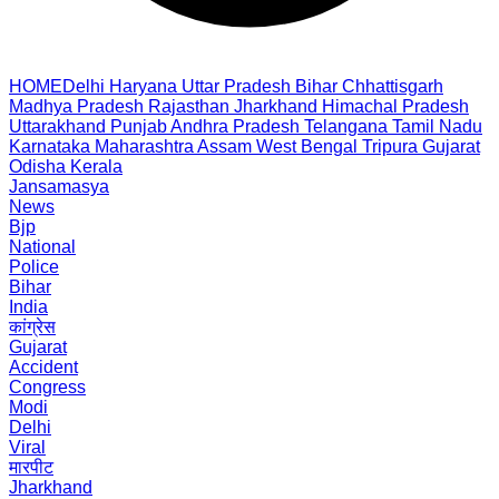
HOME
Delhi
Haryana
Uttar Pradesh
Bihar
Chhattisgarh
Madhya Pradesh
Rajasthan
Jharkhand
Himachal Pradesh
Uttarakhand
Punjab
Andhra Pradesh
Telangana
Tamil Nadu
Karnataka
Maharashtra
Assam
West Bengal
Tripura
Gujarat
Odisha
Kerala
Jansamasya
News
Bjp
National
Police
Bihar
India
कांग्रेस
Gujarat
Accident
Congress
Modi
Delhi
Viral
मारपीट
Jharkhand