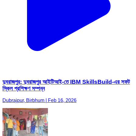
দুবরাজপুর: দুবরাজপুর আইটিআই-তে IBM SkillsBuild-এর সফট
স্কিল প্রশিক্ষণ সম্পন্ন
Dubrajpur, Birbhum | Feb 16, 2026