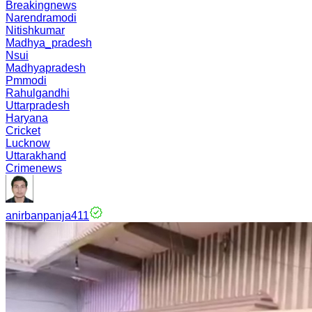
Breakingnews
Narendramodi
Nitishkumar
Madhya_pradesh
Nsui
Madhyapradesh
Pmmodi
Rahulgandhi
Uttarpradesh
Haryana
Cricket
Lucknow
Uttarakhand
Crimenews
anirbanpanja411