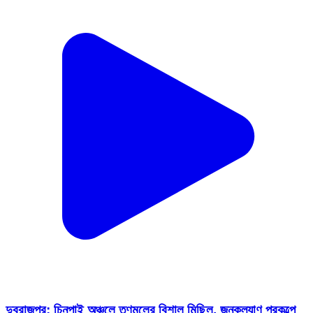
দুবরাজপুর: চিনপাই অঞ্চলে তৃণমূলের বিশাল মিছিল, জনকল্যাণ প্রকল্পে