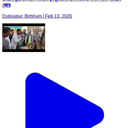
জোর
Dubrajpur, Birbhum | Feb 13, 2026