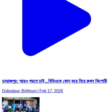
দুবরাজপুর: আরও পড়তে চাই...বিডিওকে ফোন করে বিয়ে রুখল কিশোরী
Dubrajpur, Birbhum | Feb 17, 2026