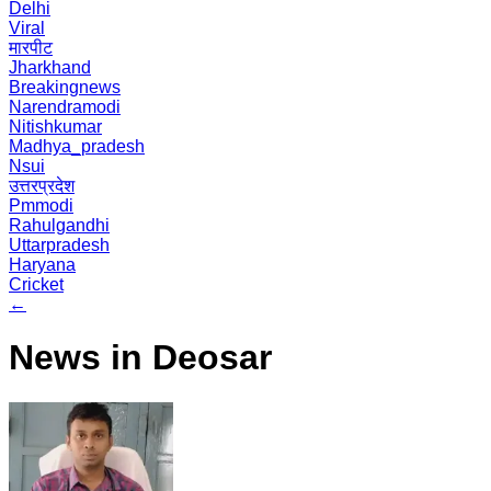
Delhi
Viral
मारपीट
Jharkhand
Breakingnews
Narendramodi
Nitishkumar
Madhya_pradesh
Nsui
उत्तरप्रदेश
Pmmodi
Rahulgandhi
Uttarpradesh
Haryana
Cricket
←
News in Deosar