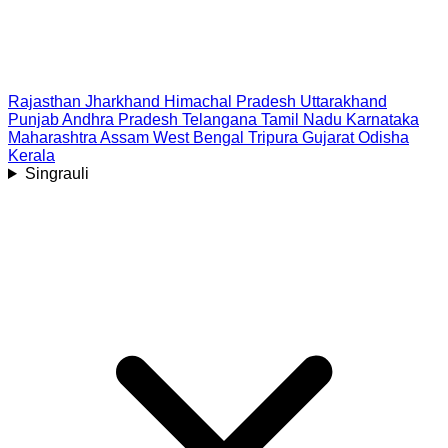
Rajasthan
Jharkhand
Himachal Pradesh
Uttarakhand
Punjab
Andhra Pradesh
Telangana
Tamil Nadu
Karnataka
Maharashtra
Assam
West Bengal
Tripura
Gujarat
Odisha
Kerala
Singrauli