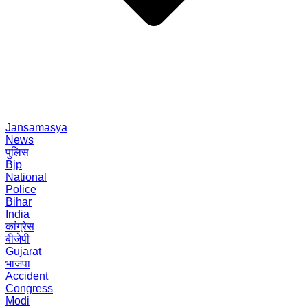
Jansamasya
News
पुलिस
Bjp
National
Police
Bihar
India
कांग्रेस
बीजेपी
Gujarat
भाजपा
Accident
Congress
Modi