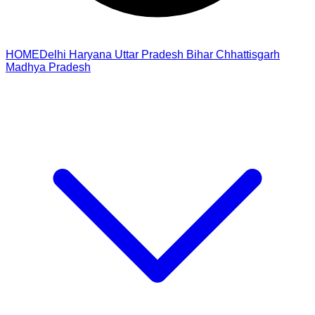
HOME
Delhi
Haryana
Uttar Pradesh
Bihar
Chhattisgarh
Madhya Pradesh