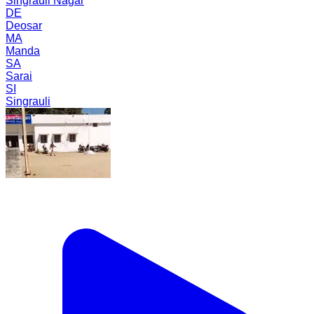
Singrauli Nagar
DE
Deosar
MA
Manda
SA
Sarai
SI
Singrauli