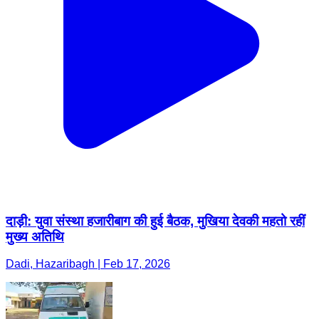
दाड़ी: युवा संस्था हजारीबाग की हुई बैठक, मुखिया देवकी महतो रहीं
मुख्य अतिथि
Dadi, Hazaribagh | Feb 17, 2026