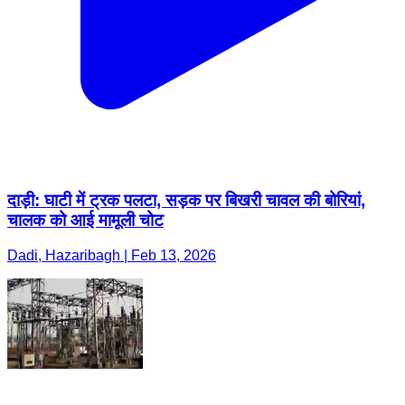
दाड़ी: घाटी में ट्रक पलटा, सड़क पर बिखरी चावल की बोरियां,
चालक को आई मामूली चोट
Dadi, Hazaribagh | Feb 13, 2026