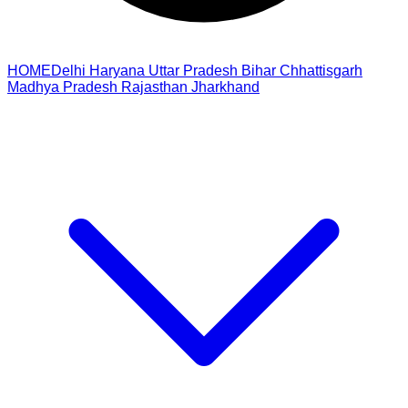
HOME
Delhi
Haryana
Uttar Pradesh
Bihar
Chhattisgarh
Madhya Pradesh
Rajasthan
Jharkhand