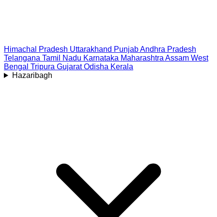
Himachal Pradesh
Uttarakhand
Punjab
Andhra Pradesh
Telangana
Tamil Nadu
Karnataka
Maharashtra
Assam
West
Bengal
Tripura
Gujarat
Odisha
Kerala
Hazaribagh