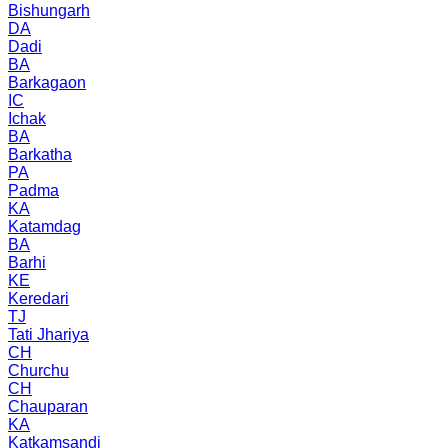
Bishungarh
DA
Dadi
BA
Barkagaon
IC
Ichak
BA
Barkatha
PA
Padma
KA
Katamdag
BA
Barhi
KE
Keredari
TJ
Tati Jhariya
CH
Churchu
CH
Chauparan
KA
Katkamsandi