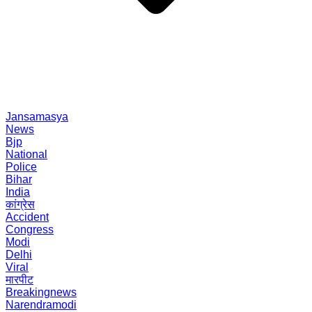
Jansamasya
News
Bjp
National
Police
Bihar
India
कांग्रेस
Accident
Congress
Modi
Delhi
Viral
मारपीट
Breakingnews
Narendramodi