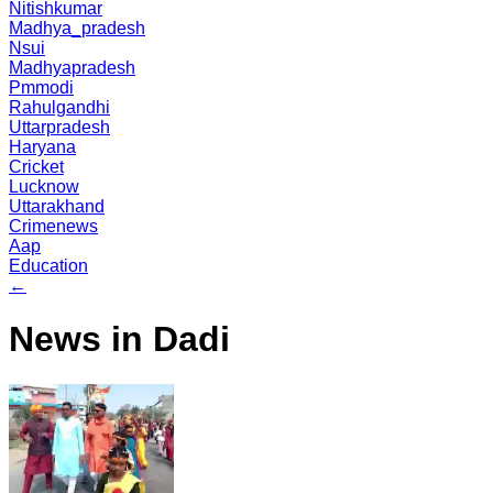
Nitishkumar
Madhya_pradesh
Nsui
Madhyapradesh
Pmmodi
Rahulgandhi
Uttarpradesh
Haryana
Cricket
Lucknow
Uttarakhand
Crimenews
Aap
Education
←
News in Dadi