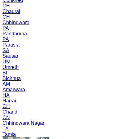
Mohkhed
CH
Chaurai
CH
Chhindwara
PA
Pandhurna
PA
Parasia
SA
Sausar
UM
Umreth
BI
Bichhua
AM
Amarwara
HA
Harrai
CH
Chand
CN
Chhindwara Nagar
TA
Tamia