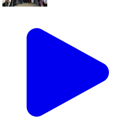
चौरई: छिंदवाड़ा सांसद विवेक बंटी साहू चौरई पहुंचे, महायज्ञ में
शामिल होने का दिया निमंत्रण
Chaurai, Chhindwara | Feb 14, 2026