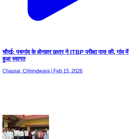
चौरई: पचगांव के होनहार छात्र ने ITBP परीक्षा पास की, गांव में
हुआ स्वागत
Chaurai, Chhindwara | Feb 15, 2026