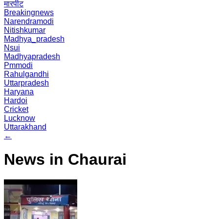
मारपीट
Breakingnews
Narendramodi
Nitishkumar
Madhya_pradesh
Nsui
Madhyapradesh
Pmmodi
Rahulgandhi
Uttarpradesh
Haryana
Hardoi
Cricket
Lucknow
Uttarakhand
←
News in Chaurai