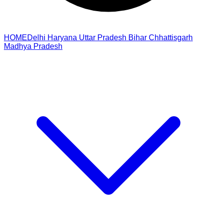
HOME
Delhi
Haryana
Uttar Pradesh
Bihar
Chhattisgarh
Madhya Pradesh