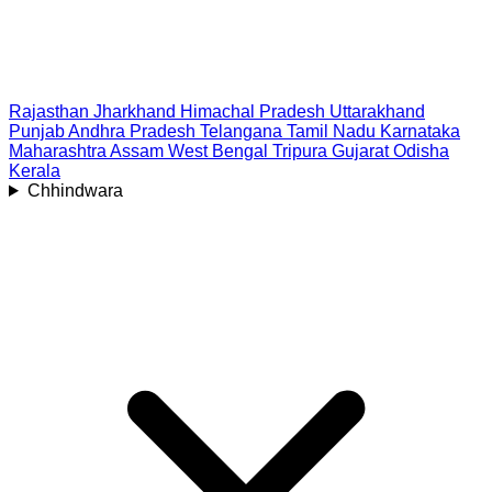
Rajasthan
Jharkhand
Himachal Pradesh
Uttarakhand
Punjab
Andhra Pradesh
Telangana
Tamil Nadu
Karnataka
Maharashtra
Assam
West Bengal
Tripura
Gujarat
Odisha
Kerala
Chhindwara