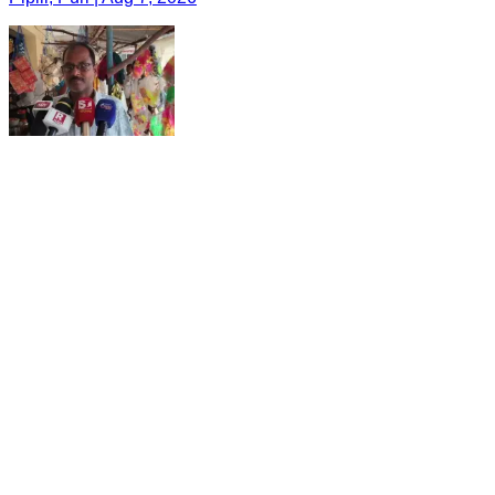
ପିପିଲି: କିଏ ନେବ ପିପିଲି ବଜାର ବ୍ୟବସାୟୀ ସଂଘର
ନେତୃତ୍ଵ,କିଏ ହେବ ପିପିଲି ବଜାର ବ୍ୟବସାୟୀ ସଂଘର ନୂତନ
ସଭାପତି,ଆଗାମୀ ନଅ ତାରିଖରେ ହେବ ନିର୍ବାଚନ
Pipili, Puri | Aug 7, 2026