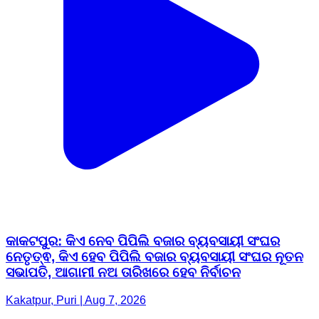
କାକଟପୁର: କିଏ ନେବ ପିପିଲି ବଜାର ବ୍ୟବସାୟୀ ସଂଘର
ନେତୃତ୍ଵ, କିଏ ହେବ ପିପିଲି ବଜାର ବ୍ୟବସାୟୀ ସଂଘର ନୂତନ
ସଭାପତି, ଆଗାମୀ ନଅ ତାରିଖରେ ହେବ ନିର୍ବାଚନ
Kakatpur, Puri | Aug 7, 2026