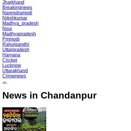
Jharkhand
Breakingnews
Narendramodi
Nitishkumar
Madhya_pradesh
Nsui
Madhyapradesh
Pmmodi
Rahulgandhi
Uttarpradesh
Haryana
Cricket
Lucknow
Uttarakhand
Crimenews
←
News in Chandanpur