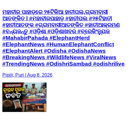
ମହାବୀର ପାହାଡ଼ରେ ୨୫ଟିକିଆ ହାତୀପଲ,ଗ୍ରାମବାସୀ
ଆତଙ୍କିତ l #ମହାବୀରପାହାଡ଼ #ହାତୀପଲ #୨୫ଟିହାତୀ
#ହାତୀଆତଙ୍କ #ଗ୍ରାମବାସୀଆତଙ୍କିତ #ହାତୀଆକ୍ରମଣ
#ବନ୍ୟଜନ୍ତୁ #ଓଡ଼ିଶା #ଓଡ଼ିଶାଖବର #ବ୍ରେକିଂନ୍ୟୁଜ
#MahabirPahada #ElephantHerd
#ElephantNews #HumanElephantConflict
#ElephantAlert #Odisha #OdishaNews
#BreakingNews #WildlifeNews #ViralNews
#TrendingNews #OdishriSambad #odishrilive
Pipili, Puri | Aug 8, 2026