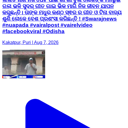
ଗଲା ଭଳି ସୁଦର୍ ଗୀତ ଗାଇ ଭିକ ମାଗି ନିଜ ଜୀବନ ଯାପନ
କରୁଛନ୍ତି। ତାଙ୍କ ମଧୁର କଣ୍ଠ ସ୍ଵର ର ଗୀତ ଓ ଟିନା ବାଦ୍ୟ
ଶୁଣି ଲୋକେ ବେଶ ପ୍ରଶଂସା କରିଛନ୍ତି ! #Swarajnews
#nuapada #vairalpost #vairelvideo
#facebookviral #Odisha
Kakatpur, Puri | Aug 7, 2026