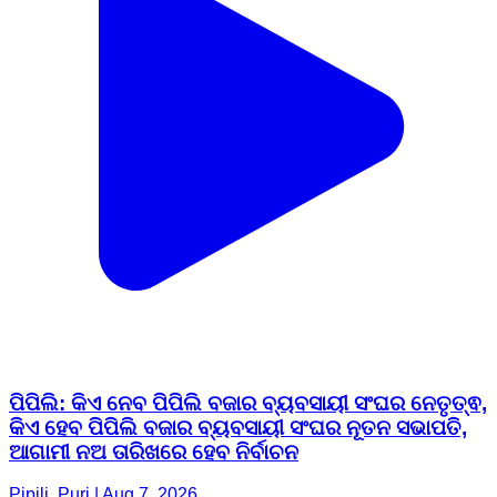
ପିପିଲି: କିଏ ନେବ ପିପିଲି ବଜାର ବ୍ୟବସାୟୀ ସଂଘର ନେତୃତ୍ଵ,
କିଏ ହେବ ପିପିଲି ବଜାର ବ୍ୟବସାୟୀ ସଂଘର ନୂତନ ସଭାପତି,
ଆଗାମୀ ନଅ ତାରିଖରେ ହେବ ନିର୍ବାଚନ
Pipili, Puri | Aug 7, 2026