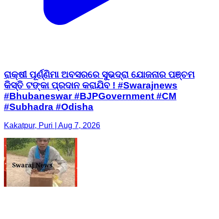
ରାକ୍ଷୀ ପୂର୍ଣ୍ଣିମା ଅବସରରେ ସୁଭଦ୍ରା ଯୋଜନାର ପଞ୍ଚମ
କିସ୍ତି ଟଙ୍କା ପ୍ରଦାନ କରାଯିବ ! #Swarajnews
#Bhubaneswar #BJPGovernment #CM
#Subhadra #Odisha
Kakatpur, Puri | Aug 7, 2026