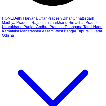
HOME
Delhi
Haryana
Uttar Pradesh
Bihar
Chhattisgarh
Madhya Pradesh
Rajasthan
Jharkhand
Himachal Pradesh
Uttarakhand
Punjab
Andhra Pradesh
Telangana
Tamil Nadu
Karnataka
Maharashtra
Assam
West Bengal
Tripura
Gujarat
Odisha