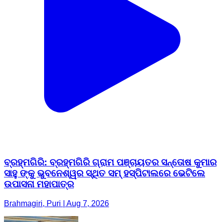
ବ୍ରହ୍ମଗିରି: ବ୍ରହ୍ମଗିରି ଗ୍ରାମ ପଞ୍ଚାୟତର ସନ୍ତୋଷ କୁମାର
ସାହୁ ଙ୍କୁ ଭୁବନେଶ୍ୱର ସ୍ଥିତ ସମ୍ ହସ୍ପିଟାଲରେ ଭେଟିଲେ
ଉପାସନା ମହାପାତ୍ର
Brahmagiri, Puri | Aug 7, 2026