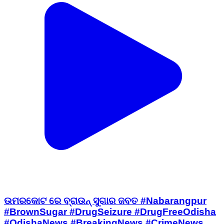
ଉମରକୋଟ ରେ ବ୍ରାଉନ୍ ସୁଗାର ଜବତ #Nabarangpur
#BrownSugar #DrugSeizure #DrugFreeOdisha
#OdishaNews #BreakingNews #CrimeNews