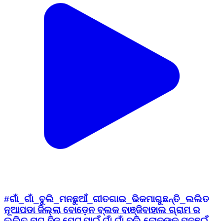
#ଗାଁ_ଗାଁ_ବୁଲି_ମନଛୁଆଁ_ଗୀତଗାଇ_ଭିକମାଗୁଛନ୍ତି_ଲଲିତ
ନୂଆପଡା ଜିଲ୍ଲା ବୋଡ଼େନ ବ୍ଲକ ବାଞ୍ଜିବାହାଲ ଗ୍ରାମ ର
ଲଲିତ ନାଗ ନିଜ ପେଟ ପାଇଁ ଗାଁ ଗାଁ ବୁଲି ଲୋକଙ୍କ ମନଛୁଇଁ