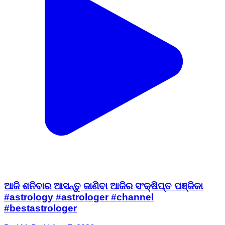
ଆଜି ଶନିବାର ଆସନ୍ତୁ ଜାଣିବା ଆଜିର ସଂକ୍ଷିପ୍ତ ପଞ୍ଜିକା
#astrology #astrologer #channel
#bestastrologer