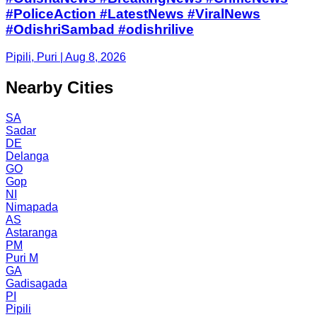
#PoliceAction #LatestNews #ViralNews
#OdishriSambad #odishrilive
Pipili, Puri | Aug 8, 2026
Nearby Cities
SA
Sadar
DE
Delanga
GO
Gop
NI
Nimapada
AS
Astaranga
PM
Puri M
GA
Gadisagada
PI
Pipili