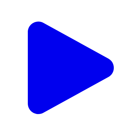
ପିପିଲି: କିଏ ନେବ ପିପିଲି ବଜାର ବ୍ୟବସାୟୀ ସଂଘର ନେତୃତ୍ଵ,
କିଏ ହେବ ପିପିଲି ବଜାର ବ୍ୟବସାୟୀ ସଂଘର ନୂତନ ସଭାପତି,
ଆଗାମୀ ନଅ ତାରିଖରେ ହେବ ନିର୍ବାଚନ
Pipili, Puri | Aug 7, 2026