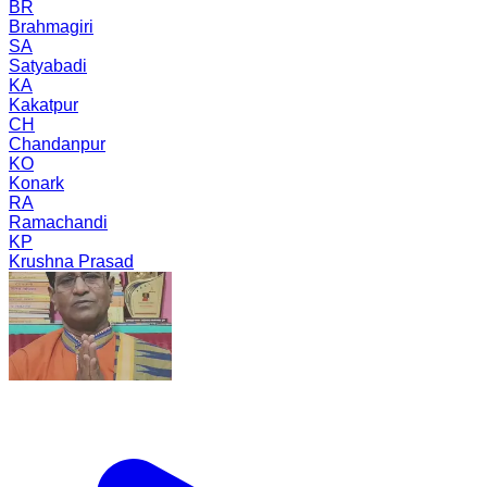
BR
Brahmagiri
SA
Satyabadi
KA
Kakatpur
CH
Chandanpur
KO
Konark
RA
Ramachandi
KP
Krushna Prasad