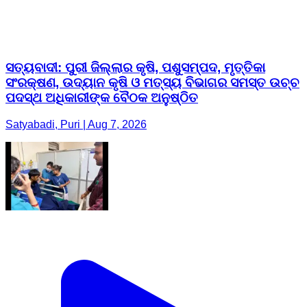
ସତ୍ୟବାଦୀ: ପୁରୀ ଜିଲ୍ଲାର କୃଷି, ପଶୁସମ୍ପଦ, ମୃତ୍ତିକା
ସଂରକ୍ଷଣ, ଉଦ୍ୟାନ କୃଷି ଓ ମତ୍ସ୍ୟ ବିଭାଗର ସମସ୍ତ ଉଚ୍ଚ
ପଦସ୍ଥ ଅଧିକାରୀଙ୍କ ବୈଠକ ଅନୁଷ୍ଠିତ
Satyabadi, Puri | Aug 7, 2026