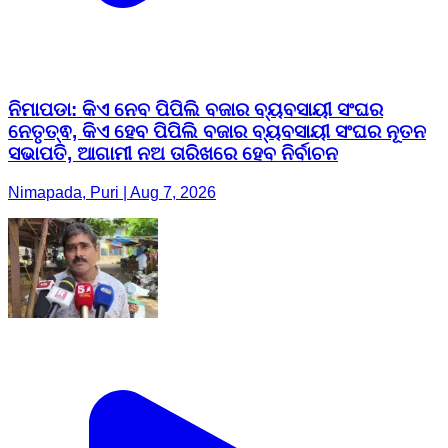
ନିମାପଡା: କିଏ ନେବ ପିପିଲି ବଜାର ବ୍ୟବସାୟୀ ସଂଘର
ନେତୃତ୍ଵ, କିଏ ହେବ ପିପିଲି ବଜାର ବ୍ୟବସାୟୀ ସଂଘର ନୂତନ
ସଭାପତି, ଆଗାମୀ ନଅ ତାରିଖରେ ହେବ ନିର୍ବାଚନ
Nimapada, Puri | Aug 7, 2026