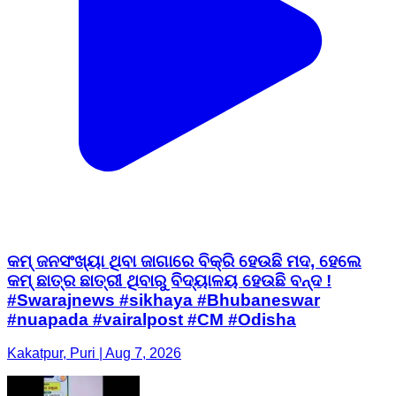
କମ୍ ଜନସଂଖ୍ୟା ଥିବା ଜାଗାରେ ବିକ୍ରି ହେଉଛି ମଦ, ହେଲେ
କମ୍ ଛାତ୍ର ଛାତ୍ରୀ ଥିବାରୁ ବିଦ୍ୟାଳୟ ହେଉଛି ବନ୍ଦ !
#Swarajnews #sikhaya #Bhubaneswar
#nuapada #vairalpost #CM #Odisha
Kakatpur, Puri | Aug 7, 2026