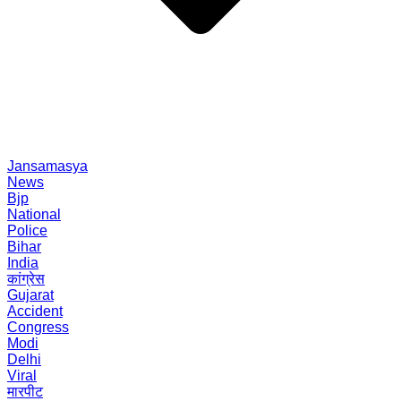
Jansamasya
News
Bjp
National
Police
Bihar
India
कांग्रेस
Gujarat
Accident
Congress
Modi
Delhi
Viral
मारपीट