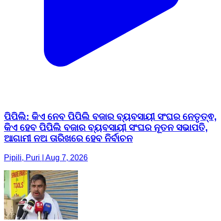
ପିପିଲି: କିଏ ନେବ ପିପିଲି ବଜାର ବ୍ୟବସାୟୀ ସଂଘର ନେତୃତ୍ଵ,
କିଏ ହେବ ପିପିଲି ବଜାର ବ୍ୟବସାୟୀ ସଂଘର ନୂତନ ସଭାପତି,
ଆଗାମୀ ନଅ ତାରିଖରେ ହେବ ନିର୍ବାଚନ
Pipili, Puri | Aug 7, 2026