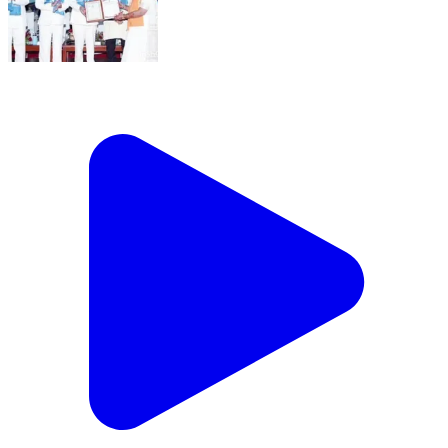
ब्रह्मपूरी: नेवजाबाई हितकारणी महाविद्यालयातील फराहखान पठाणला
दोन सुवर्णपदक