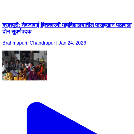
Brahmapuri, Chandrapur | Jan 24, 2026