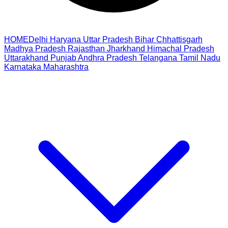
HOME
Delhi
Haryana
Uttar Pradesh
Bihar
Chhattisgarh
Madhya Pradesh
Rajasthan
Jharkhand
Himachal Pradesh
Uttarakhand
Punjab
Andhra Pradesh
Telangana
Tamil Nadu
Karnataka
Maharashtra