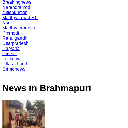
Breakingnews
Narendramodi
Nitishkumar
Madhya_pradesh
Nsui
Madhyapradesh
Pmmodi
Rahulgandhi
Uttarpradesh
Haryana
Cricket
Lucknow
Uttarakhand
Crimenews
←
News in Brahmapuri