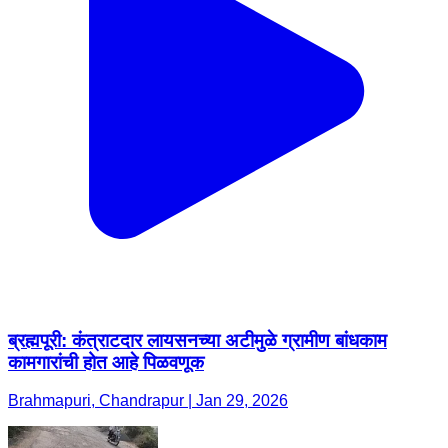
ब्रह्मपूरी: कंत्राटदार लायसनच्या अटीमुळे ग्रामीण बांधकाम
कामगारांची होत आहे पिळवणूक
Brahmapuri, Chandrapur | Jan 29, 2026