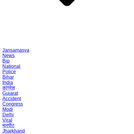
Jansamasya
News
Bjp
National
Police
Bihar
India
कांग्रेस
Gujarat
Accident
Congress
Modi
Delhi
Viral
मारपीट
Jharkhand