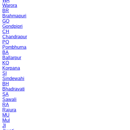
WA
Warora
BR
Brahmapuri
GO
Gondpipri
CH
Chandrapur
PO
Pombhurna
BA
Ballarpur
KO
Korpana
SI
Sindewahi
BH
Bhadravati
SA
Sawali
RA
Rajura
MU
Mul
JI