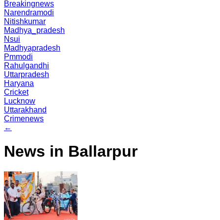
Breakingnews
Narendramodi
Nitishkumar
Madhya_pradesh
Nsui
Madhyapradesh
Pmmodi
Rahulgandhi
Uttarpradesh
Haryana
Cricket
Lucknow
Uttarakhand
Crimenews
←
News in Ballarpur