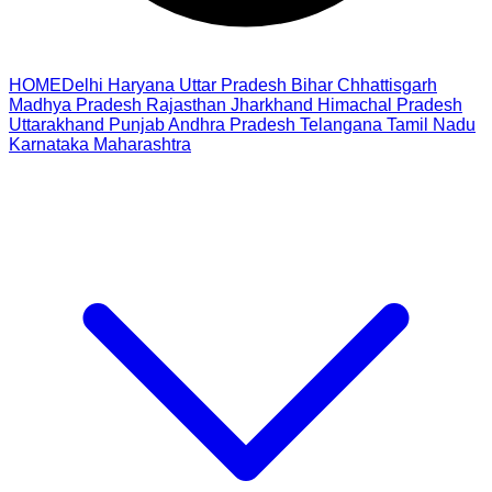
HOME
Delhi
Haryana
Uttar Pradesh
Bihar
Chhattisgarh
Madhya Pradesh
Rajasthan
Jharkhand
Himachal Pradesh
Uttarakhand
Punjab
Andhra Pradesh
Telangana
Tamil Nadu
Karnataka
Maharashtra