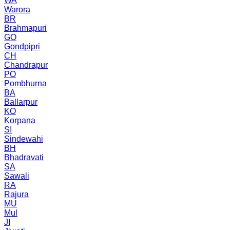
WA
Warora
BR
Brahmapuri
GO
Gondpipri
CH
Chandrapur
PO
Pombhurna
BA
Ballarpur
KO
Korpana
SI
Sindewahi
BH
Bhadravati
SA
Sawali
RA
Rajura
MU
Mul
JI