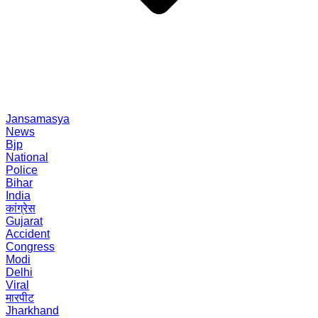
Jansamasya
News
Bjp
National
Police
Bihar
India
कांग्रेस
Gujarat
Accident
Congress
Modi
Delhi
Viral
मारपीट
Jharkhand