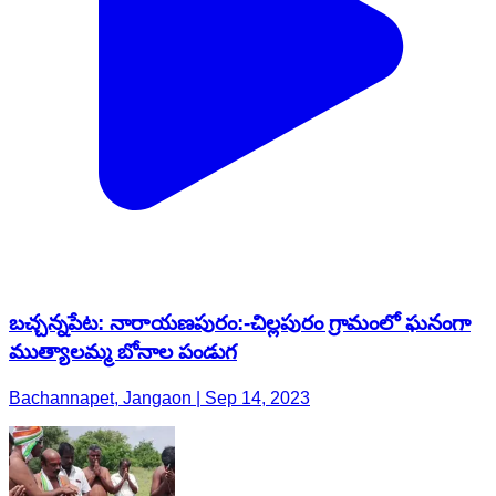
బచ్చన్నపేట: నారాయణపురం:-చిల్లపురం గ్రామంలో ఘనంగా
ముత్యాలమ్మ బోనాల పండుగ
Bachannapet, Jangaon | Sep 14, 2023