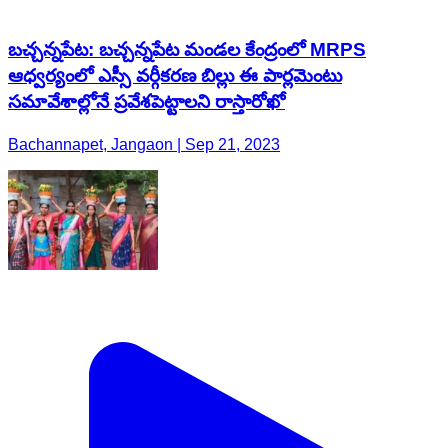
బచ్చన్నపేట: బచ్చన్నపేట మండల కేంద్రంలో MRPS
ఆధ్వర్యంలో ఎస్సీ వర్గీకరణ బిల్లు ఈ పార్లమెంటు
సమావేశాల్లోనే ప్రవేశపెట్టాలని రాస్తారోఖో
Bachannapet, Jangaon | Sep 21, 2023