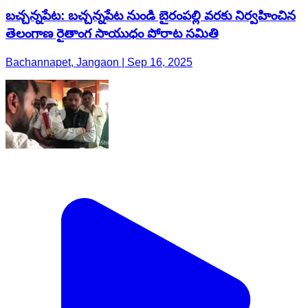
బచ్చన్నపేట: బచ్చన్నపేట నుండి బైరంపల్లి వరకు నిర్వహించిన
తెలంగాణ రైతాంగ సాయుధం పోరాట సమితి
Bachannapet, Jangaon | Sep 16, 2025