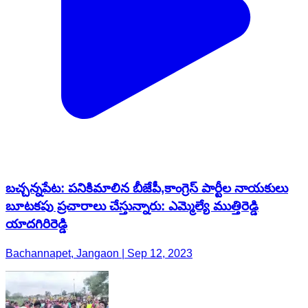
బచ్చన్నపేట: పనికిమాలిన బీజేపీ,కాంగ్రెస్ పార్టీల నాయకులు
బూటకపు ప్రచారాలు చేస్తున్నారు: ఎమ్మెల్యే ముత్తిరెడ్డి
యాదగిరిరెడ్డి
Bachannapet, Jangaon | Sep 12, 2023