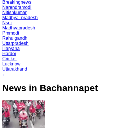
Breakingnews
Narendramodi
Nitishkumar
Madhya_pradesh
Nsui
Madhyapradesh
Pmmodi
Rahulgandhi
Uttarpradesh
Haryana
Hardoi
Cricket
Lucknow
Uttarakhand
←
News in Bachannapet