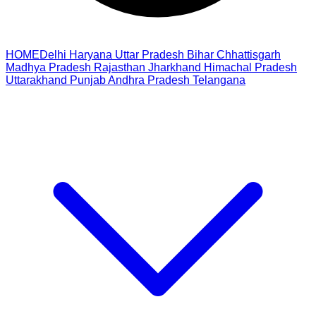
HOME
Delhi
Haryana
Uttar Pradesh
Bihar
Chhattisgarh
Madhya Pradesh
Rajasthan
Jharkhand
Himachal Pradesh
Uttarakhand
Punjab
Andhra Pradesh
Telangana