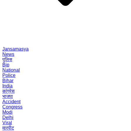
Jansamasya
News
पुलिस
Bjp
National
Police
Bihar
India
कांग्रेस
भाजपा
Accident
Congress
Modi
Delhi
Viral
मारपीट