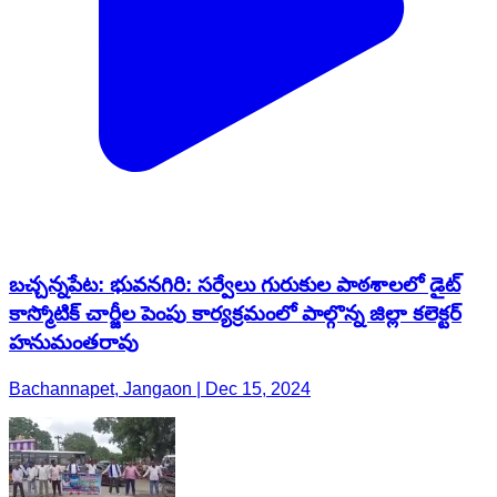
బచ్చన్నపేట: భువనగిరి: సర్వేలు గురుకుల పాఠశాలలో డైట్
కాస్మోటిక్ చార్జీల పెంపు కార్యక్రమంలో పాల్గొన్న జిల్లా కలెక్టర్
హనుమంతరావు
Bachannapet, Jangaon | Dec 15, 2024