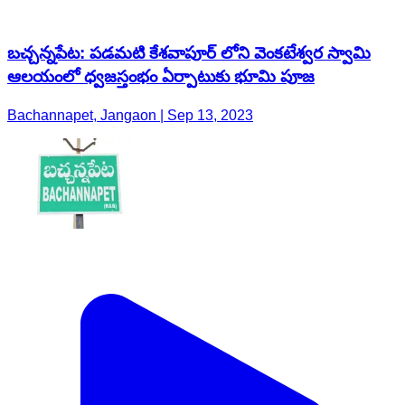
బచ్చన్నపేట: పడమటి కేశవాపూర్ లోని వెంకటేశ్వర స్వామి
ఆలయంలో ధ్వజస్తంభం ఏర్పాటుకు భూమి పూజ
Bachannapet, Jangaon | Sep 13, 2023