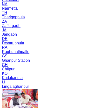
NA
Narmetta
TH
Tharigoppula
ZA
Zaffergadh
JA
Jangaon
DE
Devaruppula
RA
Raghunathpalle
GS
Ghanpur Station
CH
Chilpur
KO
Kodakandla
LI
Lingalaghanpur