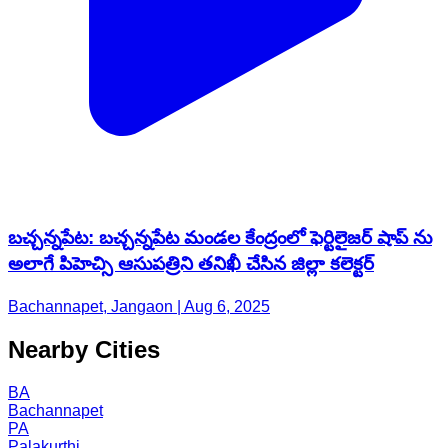
బచ్చన్నపేట: బచ్చన్నపేట మండల కేంద్రంలో ఫెర్టిలైజర్ షాప్ ను
అలాగే పిహెచ్సి ఆసుపత్రిని తనిఖీ చేసిన జిల్లా కలెక్టర్
Bachannapet, Jangaon | Aug 6, 2025
Nearby Cities
BA
Bachannapet
PA
Palakurthi