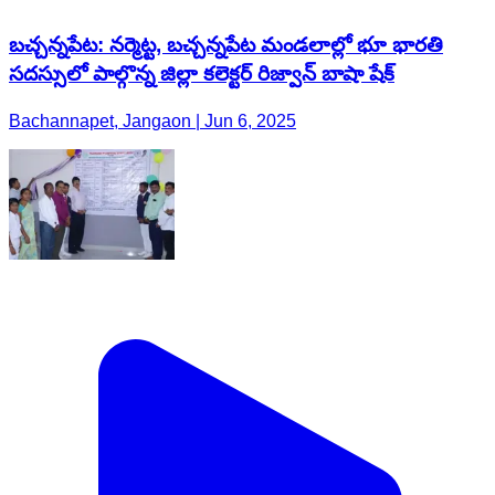
బచ్చన్నపేట: నర్మెట్ట, బచ్చన్నపేట మండలాల్లో భూ భారతి
సదస్సులో పాల్గొన్న జిల్లా కలెక్టర్ రిజ్వాన్‌ బాషా షేక్‌
Bachannapet, Jangaon | Jun 6, 2025