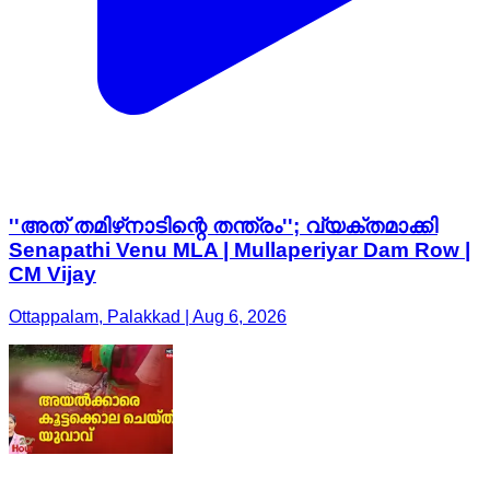
''അത് തമിഴ്‌നാടിന്റെ തന്ത്രം''; വ്യക്തമാക്കി
Senapathi Venu MLA | Mullaperiyar Dam Row |
CM Vijay
Ottappalam, Palakkad | Aug 6, 2026