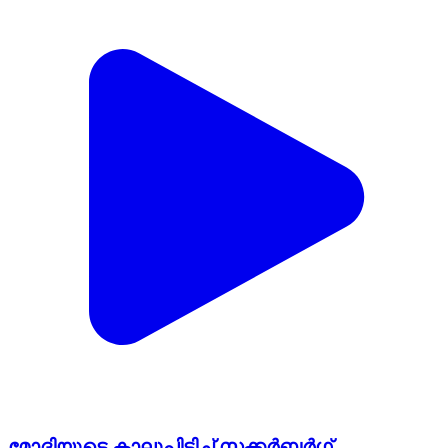
മോദിയുടെ കാലുപിടിച്ച് സക്കർബർഗ്