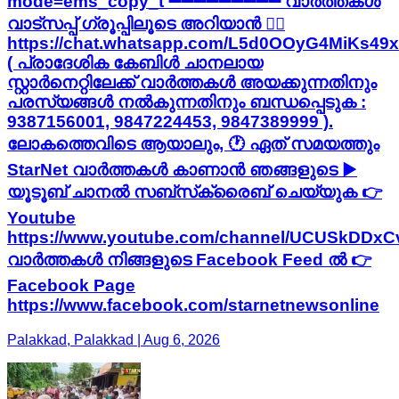
mode=ems_copy_t ➖➖➖➖➖➖➖➖➖ വാർത്തകൾ
വാട്സപ്പ് ഗ്രൂപ്പിലൂടെ അറിയാൻ 👇🏻
https://chat.whatsapp.com/L5d0OOyG4MiKs49
( പ്രാദേശിക കേബിൾ ചാനലായ
സ്റ്റാർനെറ്റിലേക്ക് വാർത്തകൾ അയക്കുന്നതിനും
പരസ്യങ്ങൾ നൽകുന്നതിനും ബന്ധപ്പെടുക :
9387156001, 9847224453, 9847389999 ).
ലോകത്തെവിടെ ആയാലും, 🕐 ഏത് സമയത്തും
StarNet വാർത്തകൾ കാണാൻ ഞങ്ങളുടെ ▶
യൂടൂബ് ചാനൽ സബ്‌സ്‌ക്രൈബ് ചെയ്യുക 👉
Youtube
https://www.youtube.com/channel/UCUSkDDx
വാർത്തകൾ നിങ്ങളുടെ Facebook Feed ൽ 👉
Facebook Page
https://www.facebook.com/starnetnewsonline
Palakkad, Palakkad | Aug 6, 2026