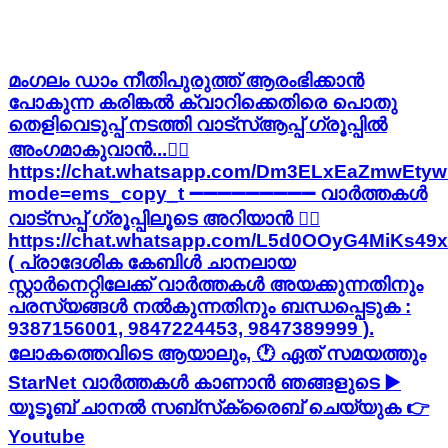
മംഗലം ഡാം നീതിപുരുത്ത് ആരംഭിക്കാൻ
പോകുന്ന കരിങ്കൽ ക്വാറിക്കെതിരെ പൊതു
തെളിവെടുപ്പ് നടത്തി വാട്‌സ്ആപ്പ് ഗ്രൂപ്പില്‍
അംഗമാകുവാന്‍...👇🏻
https://chat.whatsapp.com/Dm3ELxEaZmwEtyw
mode=ems_copy_t ➖➖➖➖➖➖➖➖➖ വാർത്തകൾ
വാട്സപ്പ് ഗ്രൂപ്പിലൂടെ അറിയാൻ 👇🏻
https://chat.whatsapp.com/L5d0OOyG4MiKs49
( പ്രാദേശിക കേബിൾ ചാനലായ
സ്റ്റാർനെറ്റിലേക്ക് വാർത്തകൾ അയക്കുന്നതിനും
പരസ്യങ്ങൾ നൽകുന്നതിനും ബന്ധപ്പെടുക :
9387156001, 9847224453, 9847389999 ).
ലോകത്തെവിടെ ആയാലും, 🕐 ഏത് സമയത്തും
StarNet വാർത്തകൾ കാണാൻ ഞങ്ങളുടെ ▶
യൂടൂബ് ചാനൽ സബ്‌സ്‌ക്രൈബ് ചെയ്യുക 👉
Youtube