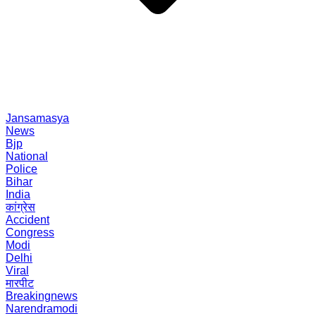
Jansamasya
News
Bjp
National
Police
Bihar
India
कांग्रेस
Accident
Congress
Modi
Delhi
Viral
मारपीट
Breakingnews
Narendramodi