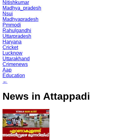
Nitishkumar
Madhya_pradesh
Nsui
Madhyapradesh
Pmmodi
Rahulgandhi
Uttarpradesh
Haryana
Cricket
Lucknow
Uttarakhand
Crimenews
Aap
Education
←
News in Attappadi