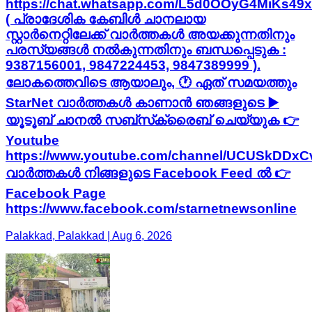
https://chat.whatsapp.com/L5d0OOyG4MiKs49
( പ്രാദേശിക കേബിൾ ചാനലായ
സ്റ്റാർനെറ്റിലേക്ക് വാർത്തകൾ അയക്കുന്നതിനും
പരസ്യങ്ങൾ നൽകുന്നതിനും ബന്ധപ്പെടുക :
9387156001, 9847224453, 9847389999 ).
ലോകത്തെവിടെ ആയാലും, 🕐 ഏത് സമയത്തും
StarNet വാർത്തകൾ കാണാൻ ഞങ്ങളുടെ ▶
യൂടൂബ് ചാനൽ സബ്‌സ്‌ക്രൈബ് ചെയ്യുക 👉
Youtube
https://www.youtube.com/channel/UCUSkDDx
വാർത്തകൾ നിങ്ങളുടെ Facebook Feed ൽ 👉
Facebook Page
https://www.facebook.com/starnetnewsonline
Palakkad, Palakkad | Aug 6, 2026