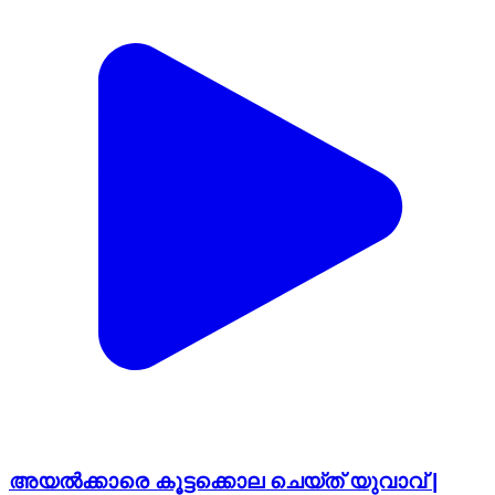
അയൽക്കാരെ കൂട്ടക്കൊല ചെയ്ത് യുവാവ് |