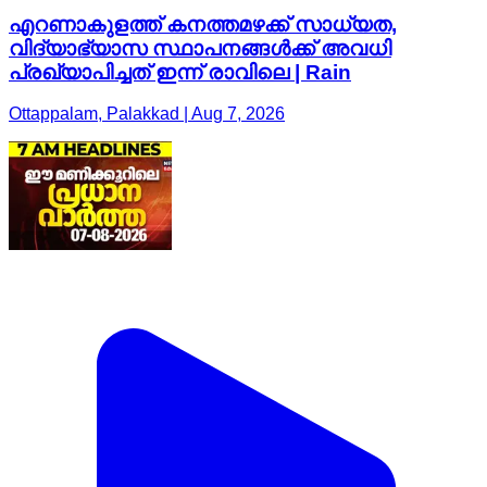
എറണാകുളത്ത് കനത്തമഴക്ക് സാധ്യത,
വിദ്യാഭ്യാസ സ്ഥാപനങ്ങൾക്ക് അവധി
പ്രഖ്യാപിച്ചത് ഇന്ന് രാവിലെ | Rain
Ottappalam, Palakkad | Aug 7, 2026