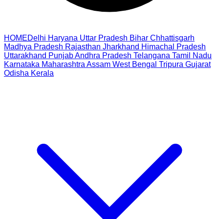
HOME
Delhi
Haryana
Uttar Pradesh
Bihar
Chhattisgarh
Madhya Pradesh
Rajasthan
Jharkhand
Himachal Pradesh
Uttarakhand
Punjab
Andhra Pradesh
Telangana
Tamil Nadu
Karnataka
Maharashtra
Assam
West Bengal
Tripura
Gujarat
Odisha
Kerala