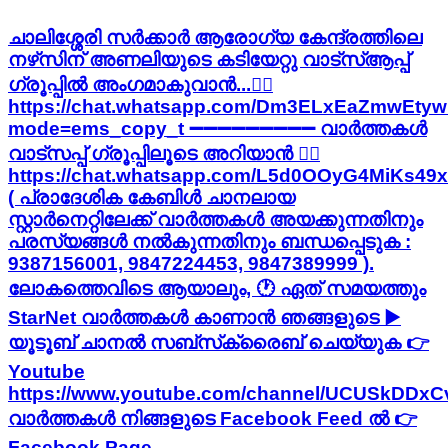
ചാലിശ്ശേരി സർക്കാർ ആരോഗ്യ കേന്ദ്രത്തിലെ
നഴ്‌സിന് അണലിയുടെ കടിയേറ്റു വാട്‌സ്ആപ്പ്
ഗ്രൂപ്പില്‍ അംഗമാകുവാന്‍...👇🏻
https://chat.whatsapp.com/Dm3ELxEaZmwEtyw
mode=ems_copy_t ➖➖➖➖➖➖➖➖➖ വാർത്തകൾ
വാട്സപ്പ് ഗ്രൂപ്പിലൂടെ അറിയാൻ 👇🏻
https://chat.whatsapp.com/L5d0OOyG4MiKs49
( പ്രാദേശിക കേബിൾ ചാനലായ
സ്റ്റാർനെറ്റിലേക്ക് വാർത്തകൾ അയക്കുന്നതിനും
പരസ്യങ്ങൾ നൽകുന്നതിനും ബന്ധപ്പെടുക :
9387156001, 9847224453, 9847389999 ).
ലോകത്തെവിടെ ആയാലും, 🕐 ഏത് സമയത്തും
StarNet വാർത്തകൾ കാണാൻ ഞങ്ങളുടെ ▶
യൂടൂബ് ചാനൽ സബ്‌സ്‌ക്രൈബ് ചെയ്യുക 👉
Youtube
https://www.youtube.com/channel/UCUSkDDx
വാർത്തകൾ നിങ്ങളുടെ Facebook Feed ൽ 👉
Facebook Page