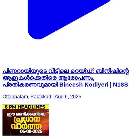
പിണറായിയുടെ വീട്ടിലെ റെയ്ഡ്: ബിനീഷിന്റെ
ആളുകൾക്കെതിരെ ആരോപണം,
പ്രതികരണവുമായി Bineesh Kodiyeri | N18S
Ottappalam, Palakkad | Aug 6, 2026