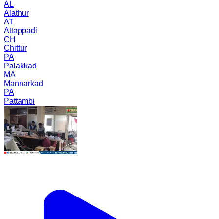
AL
Alathur
AT
Attappadi
CH
Chittur
PA
Palakkad
MA
Mannarkad
PA
Pattambi