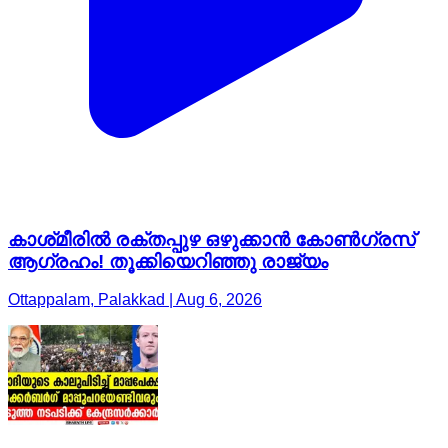
കാശ്‍മീരിൽ രക്തപ്പുഴ ഒഴുക്കാൻ കോൺഗ്രസ്‌
ആഗ്രഹം! തൂക്കിയെറിഞ്ഞു രാജ്യം
Ottappalam, Palakkad | Aug 6, 2026