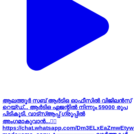
ആലത്തൂർ സബ് ആർടിഒ ഓഫീസിൽ വിജിലൻസ്
റെയ്‌ഡ്‌... ആർടിഒ ഏജന്റിൽ നിന്നും 59000 രൂപ
പിടികൂടി. വാട്‌സ്ആപ്പ് ഗ്രൂപ്പില്‍
അംഗമാകുവാന്‍...👇🏻
https://chat.whatsapp.com/Dm3ELxEaZmwEtyw