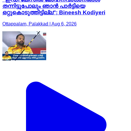
തന്നിട്ടുപോലും ഞാൻ പാർട്ടിയെ
ഒറ്റുകൊടുത്തിട്ടില്ല"; Bineesh Kodiyeri
Ottappalam, Palakkad | Aug 6, 2026