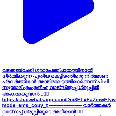
വടക്കഞ്ചേരി ഗ്രാമപഞ്ചായത്തിനായി
നിർമ്മിക്കുന്ന പുതിയ കെട്ടിടത്തിന്റെ നിർമ്മാണ
പ്രവർത്തികൾ അന്തിമഘട്ടത്തിലാണെന്ന് പി പി
സുമോദ് എംഎൽഎ വാട്‌സ്ആപ്പ് ഗ്രൂപ്പില്‍
അംഗമാകുവാന്‍...👇🏻
https://chat.whatsapp.com/Dm3ELxEaZmwEtyw
mode=ems_copy_t ➖➖➖➖➖➖➖➖➖ വാർത്തകൾ
വാട്സപ്പ് ഗ്രൂപ്പിലൂടെ അറിയാൻ 👇🏻