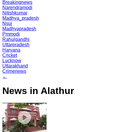
Breakingnews
Narendramodi
Nitishkumar
Madhya_pradesh
Nsui
Madhyapradesh
Pmmodi
Rahulgandhi
Uttarpradesh
Haryana
Cricket
Lucknow
Uttarakhand
Crimenews
←
News in Alathur