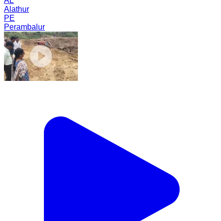
AL
Alathur
PE
Perambalur