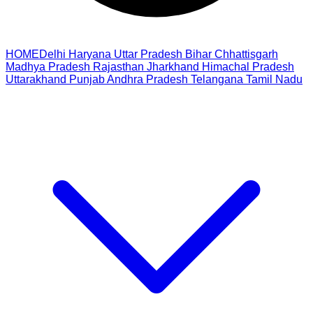
HOME
Delhi
Haryana
Uttar Pradesh
Bihar
Chhattisgarh
Madhya Pradesh
Rajasthan
Jharkhand
Himachal Pradesh
Uttarakhand
Punjab
Andhra Pradesh
Telangana
Tamil Nadu