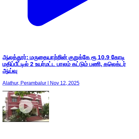
ஆலத்தூர்: மருதையாற்றின் குறுக்கே ரூ 10.9 கோடி
மதிப்பீட்டில் 2 உயர்மட்ட பாலம் கட்டும் பணி, கலெக்டர்
ஆய்வு
Alathur, Perambalur | Nov 12, 2025