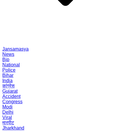
Jansamasya
News
Bjp
National
Police
Bihar
India
कांग्रेस
Gujarat
Accident
Congress
Modi
Delhi
Viral
मारपीट
Jharkhand