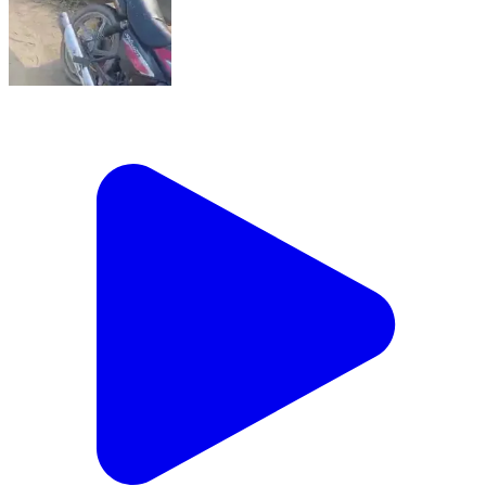
आंवला: आंवला-अलीगंज मार्ग पर बोर्ड परीक्षा देने जा रहे छात्रों की