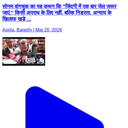
सोनम वांगचुक का यह कथन कि "जिंदगी में एक बार जेल जरूर
जाएं," किसी अपराध के लिए नहीं, बल्कि निडरता, अन्याय के
खिलाफ खड़े ...
Aonla, Bareilly | Mar 20, 2026