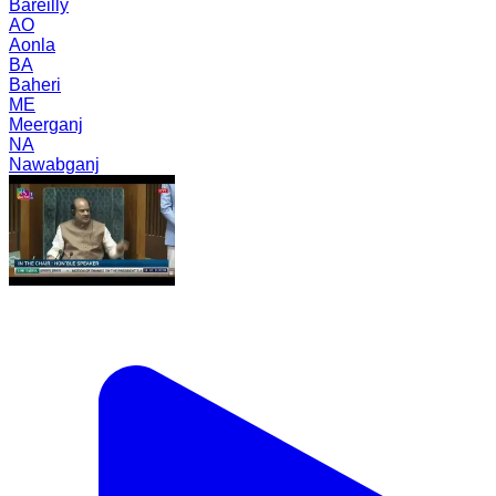
Bareilly
AO
Aonla
BA
Baheri
ME
Meerganj
NA
Nawabganj