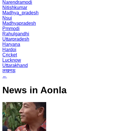
Narendramodi
Nitishkumar
Madhya_pradesh
Nsui
Madhyapradesh
Pmmodi
Rahulgandhi
Uttarpradesh
Haryana
Hardoi
Cricket
Lucknow
Uttarakhand
लखनऊ
←
News in Aonla