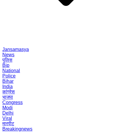
Jansamasya
News
पुलिस
Bjp
National
Police
Bihar
India
कांग्रेस
भाजपा
Congress
Modi
Delhi
Viral
मारपीट
Breakingnews