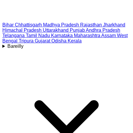
Bihar
Chhattisgarh
Madhya Pradesh
Rajasthan
Jharkhand
Himachal Pradesh
Uttarakhand
Punjab
Andhra Pradesh
Telangana
Tamil Nadu
Karnataka
Maharashtra
Assam
West
Bengal
Tripura
Gujarat
Odisha
Kerala
Bareilly