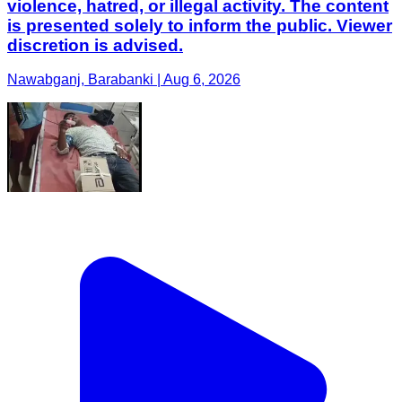
violence, hatred, or illegal activity. The content
is presented solely to inform the public. Viewer
discretion is advised.
Nawabganj, Barabanki | Aug 6, 2026