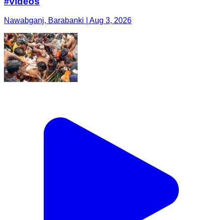
#videos
Nawabganj, Barabanki | Aug 3, 2026