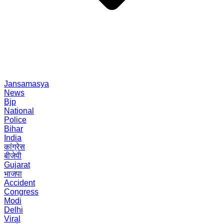
Jansamasya
News
Bjp
National
Police
Bihar
India
कांग्रेस
बीजेपी
Gujarat
भाजपा
Accident
Congress
Modi
Delhi
Viral