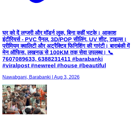
घर को दें लग्जरी और मॉडर्न लुक, बिना कहीं भटके। आकाश
इंटीरियर्स - PVC पैनल, 3D/POP सीलिंग, UV शीट, टाइल्स।
प्रीमियम क्वालिटी और अट्रैक्टिव फिनिशिंग की गारंटी। बाराबंकी में
मेन ऑफिस, लखनऊ से 100KM तक सेवा उपलब्ध। 📞
7607089633, 6388231411 #barabanki
#viralpost #newreel #house #beautiful
Nawabganj, Barabanki | Aug 3, 2026