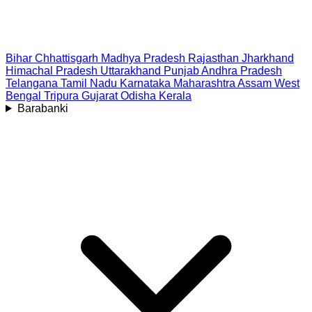
Bihar
Chhattisgarh
Madhya Pradesh
Rajasthan
Jharkhand
Himachal Pradesh
Uttarakhand
Punjab
Andhra Pradesh
Telangana
Tamil Nadu
Karnataka
Maharashtra
Assam
West
Bengal
Tripura
Gujarat
Odisha
Kerala
Barabanki