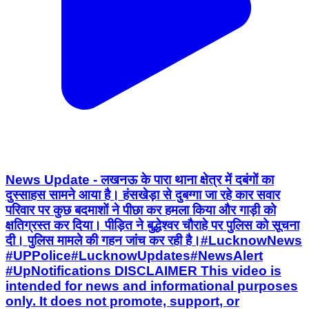
News Update - लखनऊ के पारा थाना क्षेत्र में दबंगों का
दुस्साहस सामने आया है। हंसखेड़ा से दुबग्गा जा रहे कार सवार
परिवार पर कुछ बदमाशों ने पीछा कर हमला किया और गाड़ी को
क्षतिग्रस्त कर दिया। पीड़ित ने बुद्धेश्वर चौराहे पर पुलिस को सूचना
दी। पुलिस मामले की गहन जांच कर रही है। ​#LucknowNews ​
#UPPolice ​#LucknowUpdates ​#NewsAlert ​
#UpNotifications DISCLAIMER This video is
intended for news and informational purposes
only. It does not promote, support, or