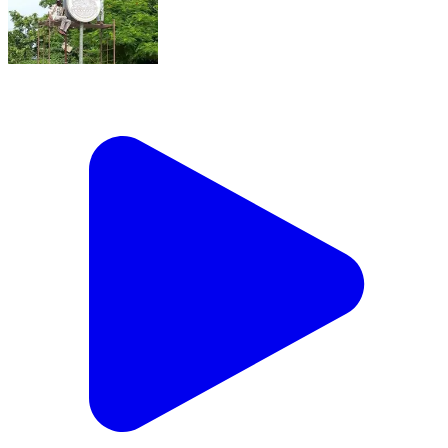
*सुन्दर बाराबंकी* 🪔 नंदी महाराज की एलईडी लाइटिंग फाइनल! रात