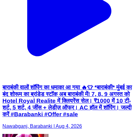
बाराबंकी वालों शॉपिंग का धमाका आ गया 🔥👕 *बाराबंकी* मुंबई का
बंद शोरूम का ब्रांडेड स्टॉक अब बाराबंकी में! 7, 8, 9 अगस्त को
Hotel Royal Realite में क्लियरेंस सेल। ₹1000 में 10 टी-
शर्ट, 5 शर्ट, 4 जींस + लेडीज़ ऑफर। AC हॉल में शॉपिंग। जल्दी
करें #Barabanki #Offer #sale
Nawabganj, Barabanki | Aug 4, 2026