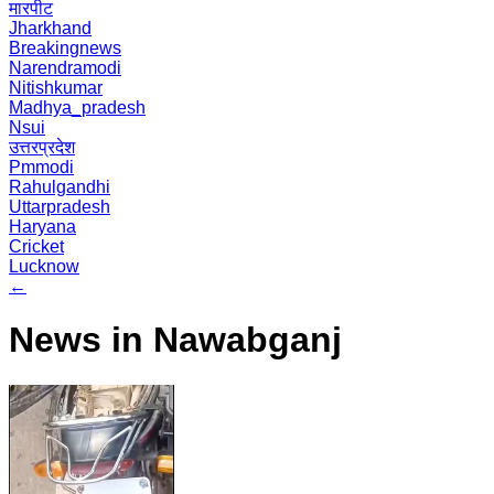
मारपीट
Jharkhand
Breakingnews
Narendramodi
Nitishkumar
Madhya_pradesh
Nsui
उत्तरप्रदेश
Pmmodi
Rahulgandhi
Uttarpradesh
Haryana
Cricket
Lucknow
←
News in Nawabganj