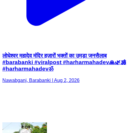
लोधेश्वर महादेव मंदिर हज़ारों भक्तों का उमड़ा जनसैलाब
#barabanki #viralpost #harharmahadev🙏🌿🕉️
#harharmahadevॐ
Nawabganj, Barabanki | Aug 2, 2026