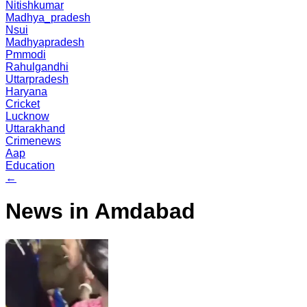
Nitishkumar
Madhya_pradesh
Nsui
Madhyapradesh
Pmmodi
Rahulgandhi
Uttarpradesh
Haryana
Cricket
Lucknow
Uttarakhand
Crimenews
Aap
Education
←
News in Amdabad