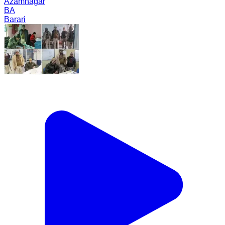
Azamnagar
BA
Barari