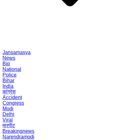
Jansamasya
News
Bjp
National
Police
Bihar
India
कांग्रेस
Accident
Congress
Modi
Delhi
Viral
मारपीट
Breakingnews
Narendramodi