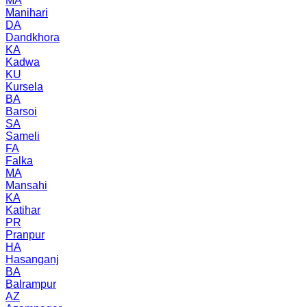
MA
Manihari
DA
Dandkhora
KA
Kadwa
KU
Kursela
BA
Barsoi
SA
Sameli
FA
Falka
MA
Mansahi
KA
Katihar
PR
Pranpur
HA
Hasanganj
BA
Balrampur
AZ