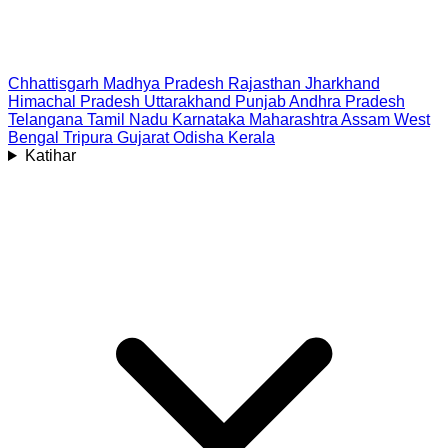
Chhattisgarh
Madhya Pradesh
Rajasthan
Jharkhand
Himachal Pradesh
Uttarakhand
Punjab
Andhra Pradesh
Telangana
Tamil Nadu
Karnataka
Maharashtra
Assam
West
Bengal
Tripura
Gujarat
Odisha
Kerala
Katihar