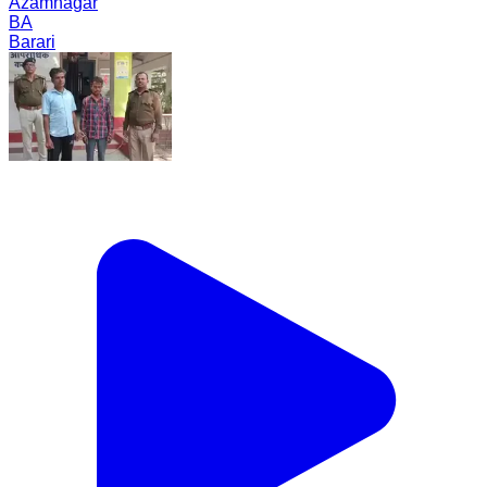
Azamnagar
BA
Barari