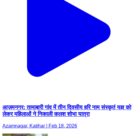
आज़मनगर: तामाबारी गांव में तीन दिवसीय हरि नाम संस्कृतं यज्ञ को
लेकर महिलाओं ने निकाली कलश शोभा यात्रा
Azamnagar, Katihar | Feb 18, 2026