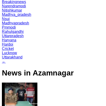
Breakingnews
Narendramodi
Nitishkumar
Madhya_pradesh
Nsui
Madhyapradesh
Pmmodi
Rahulgandhi
Uttarpradesh
Haryana
Hardoi
Cricket
Lucknow
Uttarakhand
←
News in Azamnagar