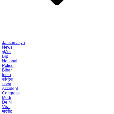
Jansamasya
News
पुलिस
Bjp
National
Police
Bihar
India
कांग्रेस
भाजपा
Accident
Congress
Modi
Delhi
Viral
मारपीट