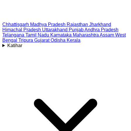
Chhattisgarh
Madhya Pradesh
Rajasthan
Jharkhand
Himachal Pradesh
Uttarakhand
Punjab
Andhra Pradesh
Telangana
Tamil Nadu
Karnataka
Maharashtra
Assam
West
Bengal
Tripura
Gujarat
Odisha
Kerala
Katihar