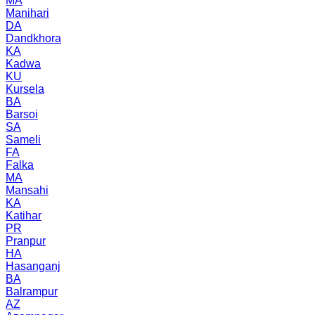
MA
Manihari
DA
Dandkhora
KA
Kadwa
KU
Kursela
BA
Barsoi
SA
Sameli
FA
Falka
MA
Mansahi
KA
Katihar
PR
Pranpur
HA
Hasanganj
BA
Balrampur
AZ