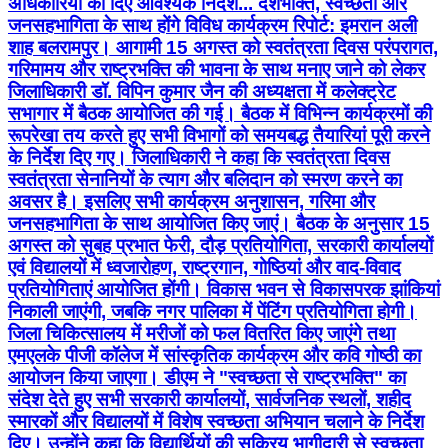
अधिकारियों को दिए आवश्यक निर्देश... देशभक्ति, स्वच्छता और
जनसहभागिता के साथ होंगे विविध कार्यक्रम रिपोर्ट: इमरान अली
शाह बलरामपुर। आगामी 15 अगस्त को स्वतंत्रता दिवस परंपरागत,
गरिमामय और राष्ट्रभक्ति की भावना के साथ मनाए जाने को लेकर
जिलाधिकारी डॉ. विपिन कुमार जैन की अध्यक्षता में कलेक्ट्रेट
सभागार में बैठक आयोजित की गई। बैठक में विभिन्न कार्यक्रमों की
रूपरेखा तय करते हुए सभी विभागों को समयबद्ध तैयारियां पूरी करने
के निर्देश दिए गए। जिलाधिकारी ने कहा कि स्वतंत्रता दिवस
स्वतंत्रता सेनानियों के त्याग और बलिदान को स्मरण करने का
अवसर है। इसलिए सभी कार्यक्रम अनुशासन, गरिमा और
जनसहभागिता के साथ आयोजित किए जाएं। बैठक के अनुसार 15
अगस्त को सुबह प्रभात फेरी, दौड़ प्रतियोगिता, सरकारी कार्यालयों
एवं विद्यालयों में ध्वजारोहण, राष्ट्रगान, गोष्ठियां और वाद-विवाद
प्रतियोगिताएं आयोजित होंगी। विकास भवन से विकासपरक झांकियां
निकाली जाएंगी, जबकि नगर पालिका में पेंटिंग प्रतियोगिता होगी।
जिला चिकित्सालय में मरीजों को फल वितरित किए जाएंगे तथा
एमएलके पीजी कॉलेज में सांस्कृतिक कार्यक्रम और कवि गोष्ठी का
आयोजन किया जाएगा। डीएम ने "स्वच्छता से राष्ट्रभक्ति" का
संदेश देते हुए सभी सरकारी कार्यालयों, सार्वजनिक स्थलों, शहीद
स्मारकों और विद्यालयों में विशेष स्वच्छता अभियान चलाने के निर्देश
दिए। उन्होंने कहा कि विद्यार्थियों की सक्रिय भागीदारी से स्वच्छता