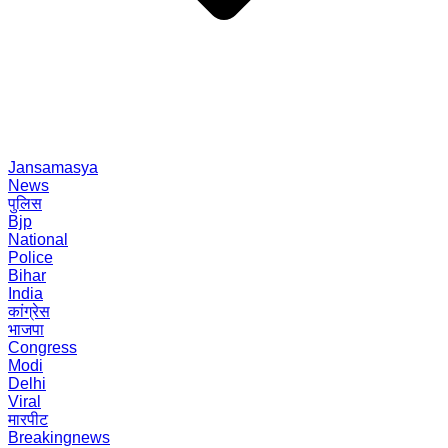
Jansamasya
News
पुलिस
Bjp
National
Police
Bihar
India
कांग्रेस
भाजपा
Congress
Modi
Delhi
Viral
मारपीट
Breakingnews