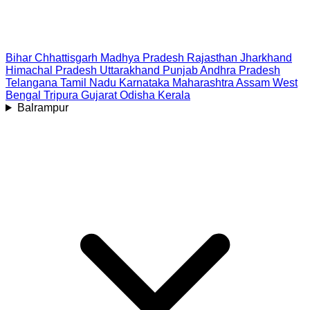
Bihar
Chhattisgarh
Madhya Pradesh
Rajasthan
Jharkhand
Himachal Pradesh
Uttarakhand
Punjab
Andhra Pradesh
Telangana
Tamil Nadu
Karnataka
Maharashtra
Assam
West
Bengal
Tripura
Gujarat
Odisha
Kerala
Balrampur