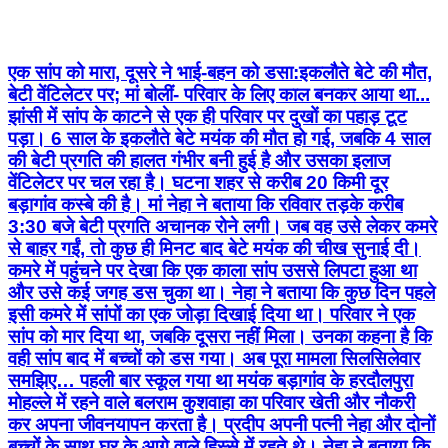
एक सांप को मारा, दूसरे ने भाई-बहन को डसा:इकलौते बेटे की मौत,
बेटी वेंटिलेटर पर; मां बोलीं- परिवार के लिए काल बनकर आया था...
झांसी में सांप के काटने से एक ही परिवार पर दुखों का पहाड़ टूट
पड़ा। 6 साल के इकलौते बेटे मयंक की मौत हो गई, जबकि 4 साल
की बेटी प्रगति की हालत गंभीर बनी हुई है और उसका इलाज
वेंटिलेटर पर चल रहा है। घटना शहर से करीब 20 किमी दूर
बड़ागांव कस्बे की है। मां नेहा ने बताया कि रविवार तड़के करीब
3:30 बजे बेटी प्रगति अचानक रोने लगी। जब वह उसे लेकर कमरे
से बाहर गईं, तो कुछ ही मिनट बाद बेटे मयंक की चीख सुनाई दी।
कमरे में पहुंचने पर देखा कि एक काला सांप उससे लिपटा हुआ था
और उसे कई जगह डस चुका था। नेहा ने बताया कि कुछ दिन पहले
इसी कमरे में सांपों का एक जोड़ा दिखाई दिया था। परिवार ने एक
सांप को मार दिया था, जबकि दूसरा नहीं मिला। उनका कहना है कि
वही सांप बाद में बच्चों को डस गया। अब पूरा मामला सिलसिलेवार
समझिए… पहली बार स्कूल गया था मयंक बड़ागांव के हरदौलपुरा
मोहल्ले में रहने वाले बलराम कुशवाहा का परिवार खेती और नौकरी
कर अपना जीवनयापन करता है। प्रदीप अपनी पत्नी नेहा और दोनों
बच्चों के साथ घर के आगे वाले हिस्से में रहते थे। नेहा ने बताया कि