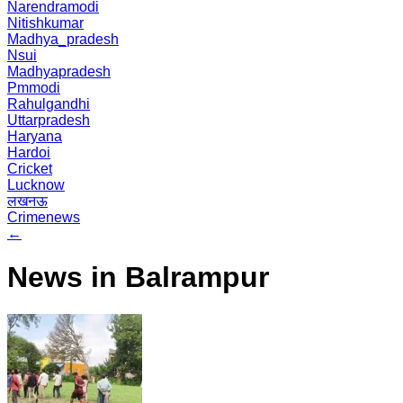
Narendramodi
Nitishkumar
Madhya_pradesh
Nsui
Madhyapradesh
Pmmodi
Rahulgandhi
Uttarpradesh
Haryana
Hardoi
Cricket
Lucknow
लखनऊ
Crimenews
←
News in Balrampur