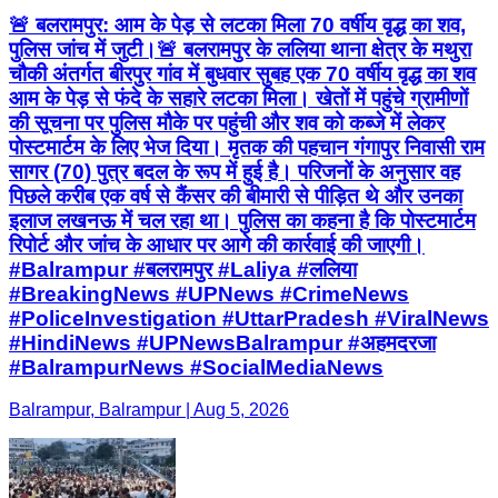
🚨 बलरामपुर: आम के पेड़ से लटका मिला 70 वर्षीय वृद्ध का शव,
पुलिस जांच में जुटी।🚨 बलरामपुर के ललिया थाना क्षेत्र के मथुरा
चौकी अंतर्गत बीरपुर गांव में बुधवार सुबह एक 70 वर्षीय वृद्ध का शव
आम के पेड़ से फंदे के सहारे लटका मिला। खेतों में पहुंचे ग्रामीणों
की सूचना पर पुलिस मौके पर पहुंची और शव को कब्जे में लेकर
पोस्टमार्टम के लिए भेज दिया। मृतक की पहचान गंगापुर निवासी राम
सागर (70) पुत्र बदल के रूप में हुई है। परिजनों के अनुसार वह
पिछले करीब एक वर्ष से कैंसर की बीमारी से पीड़ित थे और उनका
इलाज लखनऊ में चल रहा था। पुलिस का कहना है कि पोस्टमार्टम
रिपोर्ट और जांच के आधार पर आगे की कार्रवाई की जाएगी।
#Balrampur #बलरामपुर #Laliya #ललिया
#BreakingNews #UPNews #CrimeNews
#PoliceInvestigation #UttarPradesh #ViralNews
#HindiNews #UPNewsBalrampur #अहमदरजा
#BalrampurNews #SocialMediaNews
Balrampur, Balrampur | Aug 5, 2026