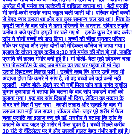
अप्रैल में ही मयंक का एलकेजी में दाखिला कराया था। बेटी प्रगति
भी कभी-कभी उसके साथ स्कूल चली जाती थी। परिवार दोनों बच्चों
से बेहद प्यार करता था और सब कुछ सामान्य चल रहा था। पिता के
ड्यूटी जाने के बाद सांप ने डसा परिजनों के अनुसार, रविवार तड़के
करीब 3 बजे प्रदीप ड्यूटी पर चले गए थे। इसके कुछ देर बाद करैत
सांप ने दोनों बच्चों को डस लिया। बच्चों की चीख सुनकर परिवार
मौके पर पहुंचा और तुरंत दोनों को मेडिकल कॉलेज ले जाया गया।
इलाज के दौरान सुबह करीब 9:30 बजे मयंक की मौत हो गई, जबकि
प्रगति की हालत गंभीर बनी हुई है। मां बोली- बेटा मुझे छोड़कर चला
गया पोस्टमॉर्टम के बाद जब मयंक का शव घर पहुंचा तो मां नेहा
उससे लिपटकर बिलख पड़ीं। उन्होंने कहा कि अगर उन्हें जरा भी
अंदाजा होता कि कमरे में सांप है, तो वह बच्चों को वहां कभी नहीं
सुलातीं। पार्षद बोले- ढूंढने पर भी नहीं मिला सांप वार्ड पार्षद सुशील
कुमार कुशवाहा ने बताया कि घटना के बाद सांप पकड़ने वालों को
बुलाया गया। एक बार सांप दिखाई भी दिया, लेकिन वह मकान के
अंदर बने बिल में घुस गया। काफी तलाश और खुदाई के बाद भी
उसका पता नहीं चल सका। डॉक्टर बोले- जहर पूरे शरीर में फैल
चुका प्रगति का इलाज कर रहे डॉ. मनदीप ने बताया कि सांप के
काटने के बाद जहर पूरे शरीर में फैल चुका है। बच्ची पिछले करीब
30 घंटे से वेंटिलेटर पर है और उसकी हालत बेहद गंभीर बनी हुई है।