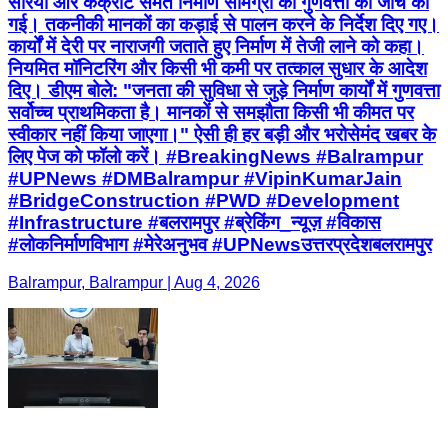
सरिया और कंक्रीट समेत निर्माण सामग्री की गुणवत्ता की जांच की
गई। तकनीकी मानकों का कड़ाई से पालन करने के निर्देश दिए गए।
कार्यों में देरी पर नाराजगी जताते हुए निर्माण में तेजी लाने को कहा।
नियमित मॉनिटरिंग और किसी भी कमी पर तत्काल सुधार के आदेश
दिए। डीएम बोले: "जनता की सुविधा से जुड़े निर्माण कार्यों में गुणवत्ता
सर्वोच्च प्राथमिकता है। मानकों से समझौता किसी भी कीमत पर
स्वीकार नहीं किया जाएगा।" ऐसी ही हर बड़ी और भरोसेमंद खबर के
लिए पेज को फॉलो करें। #BreakingNews #Balrampur
#UPNews #DMBalrampur #VipinKumarJain
#BridgeConstruction #PWD #Development
#Infrastructure #बलरामपुर #ब्रेकिंग_न्यूज़ #विकास
#लोकनिर्माणविभाग #मेरेअनुभव #UPNewsउत्तरप्रदेशबलरामपुर
Balrampur, Balrampur | Aug 4, 2026