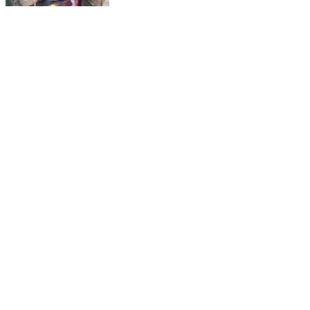
अमदाबाद: देश सेवा में शहीद हवलदार उत्तम मंडल का निधन, तिरंगे
में लिपटे शहीद को दी गई सलामी
Amdabad, Katihar | Dec 16, 2025