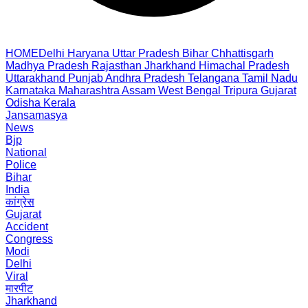
HOME
Delhi
Haryana
Uttar Pradesh
Bihar
Chhattisgarh
Madhya Pradesh
Rajasthan
Jharkhand
Himachal Pradesh
Uttarakhand
Punjab
Andhra Pradesh
Telangana
Tamil Nadu
Karnataka
Maharashtra
Assam
West Bengal
Tripura
Gujarat
Odisha
Kerala
Jansamasya
News
Bjp
National
Police
Bihar
India
कांग्रेस
Gujarat
Accident
Congress
Modi
Delhi
Viral
मारपीट
Jharkhand