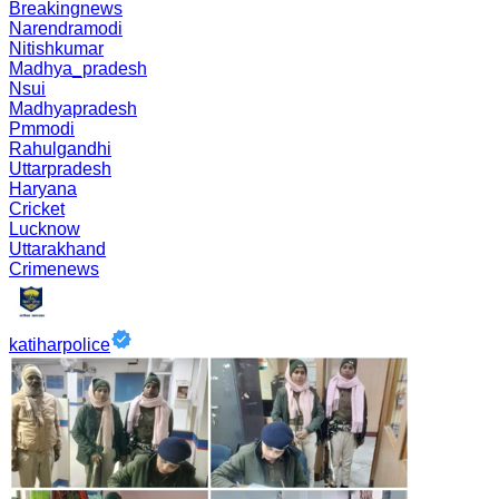
Breakingnews
Narendramodi
Nitishkumar
Madhya_pradesh
Nsui
Madhyapradesh
Pmmodi
Rahulgandhi
Uttarpradesh
Haryana
Cricket
Lucknow
Uttarakhand
Crimenews
katiharpolice