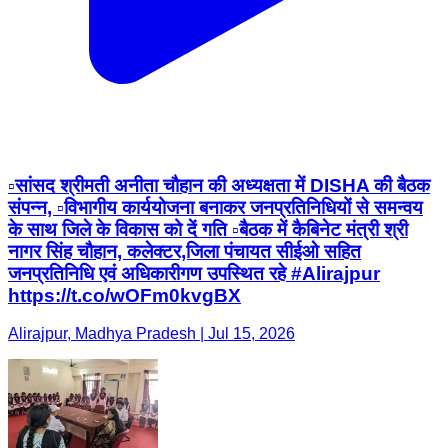
▫️सांसद श्रीमती अनीता चौहान की अध्यक्षता में DISHA की बैठक
संपन्न, ▫️विभागीय कार्ययोजना बनाकर जनप्रतिनिधियों से समन्वय
के साथ जिले के विकास को दें गति ▫️बैठक में कैबिनेट मंत्री श्री
नागर सिंह चौहान, कलेक्टर,जिला पंचायत सीईओ सहित
जनप्रतिनिधि एवं अधिकारीगण उपस्थित रहे #Alirajpur
https://t.co/wOFm0kvgBX
Alirajpur, Madhya Pradesh | Jul 15, 2026