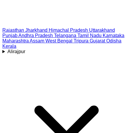
Rajasthan
Jharkhand
Himachal Pradesh
Uttarakhand
Punjab
Andhra Pradesh
Telangana
Tamil Nadu
Karnataka
Maharashtra
Assam
West Bengal
Tripura
Gujarat
Odisha
Kerala
Alirajpur