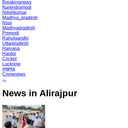
Breakingnews
Narendramodi
Nitishkumar
Madhya_pradesh
Nsui
Madhyapradesh
Pmmodi
Rahulgandhi
Uttarpradesh
Haryana
Hardoi
Cricket
Lucknow
लखनऊ
Crimenews
←
News in Alirajpur