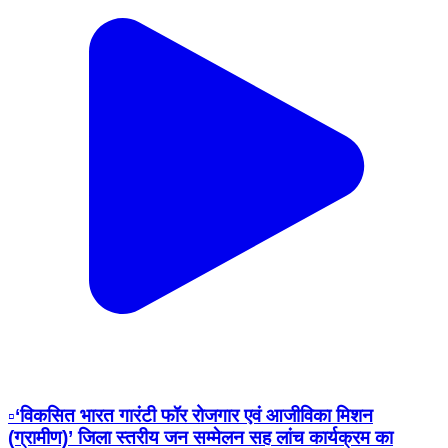
▫️‘विकसित भारत गारंटी फॉर रोजगार एवं आजीविका मिशन
(ग्रामीण)’ जिला स्तरीय जन सम्मेलन सह लांच कार्यक्रम का
आयोजन मुख्य अतिथि अनुसूचित जाति कल्याण मंत्री श्री नागर
सिंह चौहान की उपस्थिति में किया गया। ▫️राष्ट्रीय कार्यक्रम का
सीधा प्रसारण सुना और देखा गया #Alirajpur @minprdd
https://t.co/oaL6sthfjH
Alirajpur, Madhya Pradesh | Jul 2, 2026