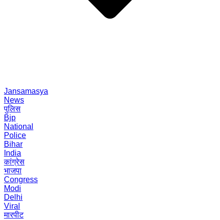
Jansamasya
News
पुलिस
Bjp
National
Police
Bihar
India
कांग्रेस
भाजपा
Congress
Modi
Delhi
Viral
मारपीट