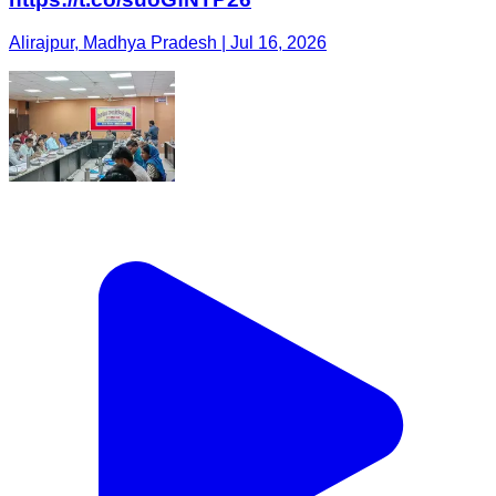
Alirajpur, Madhya Pradesh | Jul 16, 2026