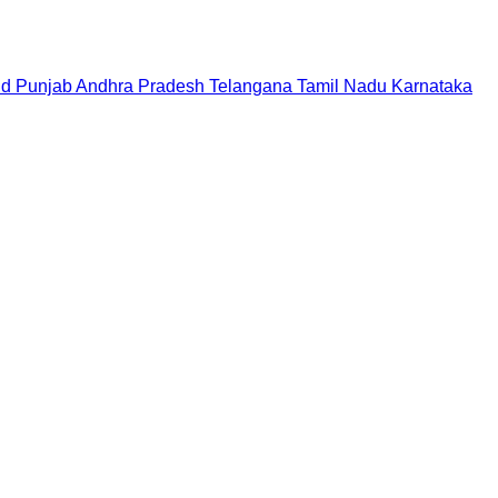
nd
Punjab
Andhra Pradesh
Telangana
Tamil Nadu
Karnataka