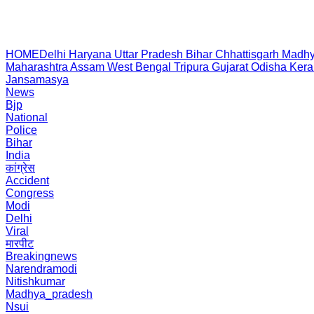
HOME
Delhi
Haryana
Uttar Pradesh
Bihar
Chhattisgarh
Madhy
Maharashtra
Assam
West Bengal
Tripura
Gujarat
Odisha
Kera
Jansamasya
News
Bjp
National
Police
Bihar
India
कांग्रेस
Accident
Congress
Modi
Delhi
Viral
मारपीट
Breakingnews
Narendramodi
Nitishkumar
Madhya_pradesh
Nsui