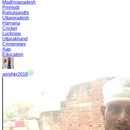
Madhyapradesh
Pmmodi
Rahulgandhi
Uttarpradesh
Haryana
Cricket
Lucknow
Uttarakhand
Crimenews
Aap
Education
anishkr2018