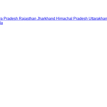
a Pradesh
Rajasthan
Jharkhand
Himachal Pradesh
Uttarakha
la