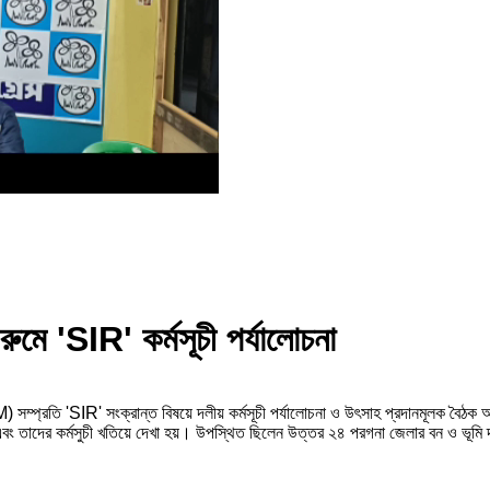
রুমে 'SIR' কর্মসূচী পর্যালোচনা
্রতি 'SIR' সংক্রান্ত বিষয়ে দলীয় কর্মসূচী পর্যালোচনা ও উৎসাহ প্রদানমূলক বৈঠক অনুষ
তাদের কর্মসুচী খতিয়ে দেখা হয়। উপস্থিত ছিলেন উত্তর ২৪ পরগনা জেলার বন ও ভূমি দপ্তর