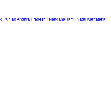
nd
Punjab
Andhra Pradesh
Telangana
Tamil Nadu
Karnataka