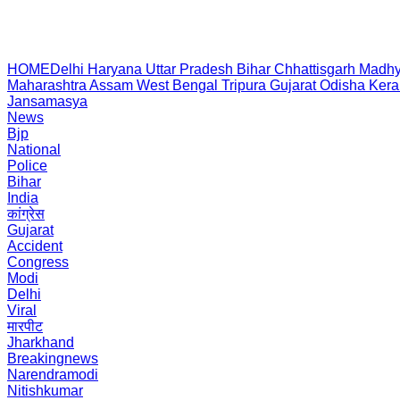
HOME
Delhi
Haryana
Uttar Pradesh
Bihar
Chhattisgarh
Madhy
Maharashtra
Assam
West Bengal
Tripura
Gujarat
Odisha
Kera
Jansamasya
News
Bjp
National
Police
Bihar
India
कांग्रेस
Gujarat
Accident
Congress
Modi
Delhi
Viral
मारपीट
Jharkhand
Breakingnews
Narendramodi
Nitishkumar