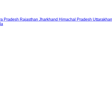
a Pradesh
Rajasthan
Jharkhand
Himachal Pradesh
Uttarakha
la