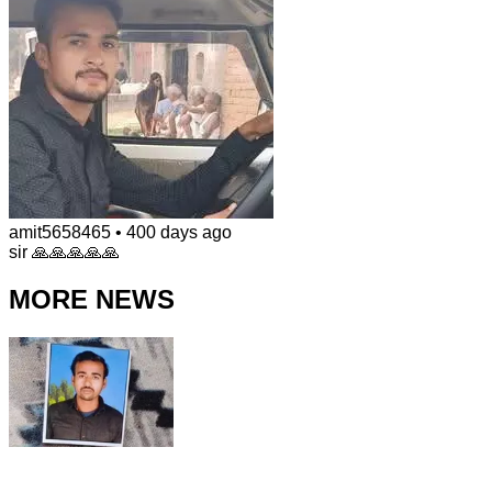
amit5658465
•
400 days ago
sir 🙏🙏🙏🙏🙏
MORE NEWS