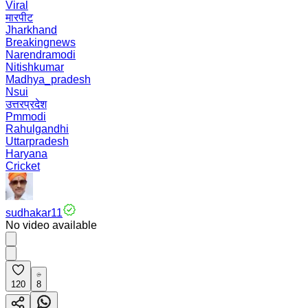
Viral
मारपीट
Jharkhand
Breakingnews
Narendramodi
Nitishkumar
Madhya_pradesh
Nsui
उत्तरप्रदेश
Pmmodi
Rahulgandhi
Uttarpradesh
Haryana
Cricket
sudhakar11
No video available
120
8