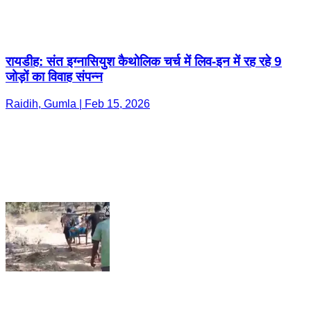
रायडीह: संत इग्नासियुश कैथोलिक चर्च में लिव-इन में रह रहे 9
जोड़ों का विवाह संपन्न
Raidih, Gumla | Feb 15, 2026