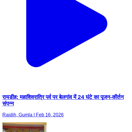
रायडीह: महाशिवरात्रि पर्व पर बेलगांव में 24 घंटे का पूजन-कीर्तन
संपन्न
Raidih, Gumla | Feb 16, 2026