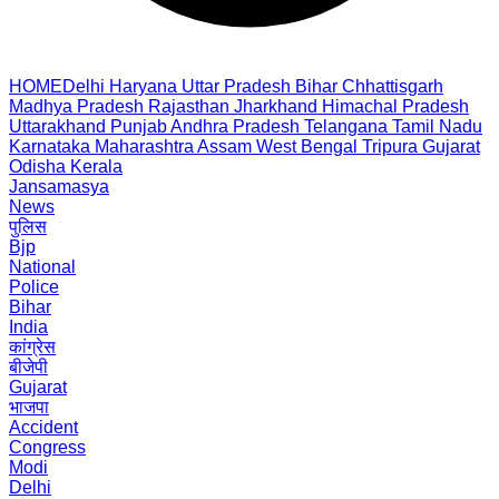
HOME
Delhi
Haryana
Uttar Pradesh
Bihar
Chhattisgarh
Madhya Pradesh
Rajasthan
Jharkhand
Himachal Pradesh
Uttarakhand
Punjab
Andhra Pradesh
Telangana
Tamil Nadu
Karnataka
Maharashtra
Assam
West Bengal
Tripura
Gujarat
Odisha
Kerala
Jansamasya
News
पुलिस
Bjp
National
Police
Bihar
India
कांग्रेस
बीजेपी
Gujarat
भाजपा
Accident
Congress
Modi
Delhi