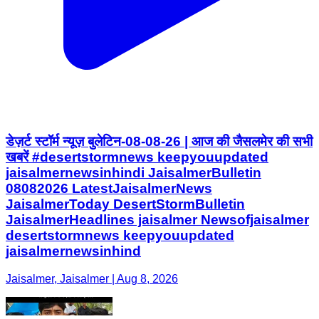
डेज़र्ट स्टॉर्म न्यूज़ बुलेटिन-08-08-26 | आज की जैसलमेर की सभी
खबरें #desertstormnews keepyouupdated
jaisalmernewsinhindi JaisalmerBulletin
08082026 LatestJaisalmerNews
JaisalmerToday DesertStormBulletin
JaisalmerHeadlines jaisalmer Newsofjaisalmer
desertstormnews keepyouupdated
jaisalmernewsinhind
Jaisalmer, Jaisalmer | Aug 8, 2026