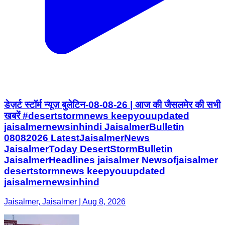
डेज़र्ट स्टॉर्म न्यूज़ बुलेटिन-08-08-26 | आज की जैसलमेर की सभी
खबरें #desertstormnews keepyouupdated
jaisalmernewsinhindi JaisalmerBulletin
08082026 LatestJaisalmerNews
JaisalmerToday DesertStormBulletin
JaisalmerHeadlines jaisalmer Newsofjaisalmer
desertstormnews keepyouupdated
jaisalmernewsinhind
Jaisalmer, Jaisalmer | Aug 8, 2026