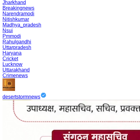
Jharkhand
Breakingnews
Narendramodi
Nitishkumar
Madhya_pradesh
Nsui
Pmmodi
Rahulgandhi
Uttarpradesh
Haryana
Cricket
Lucknow
Uttarakhand
Crimenews
desertstormnews