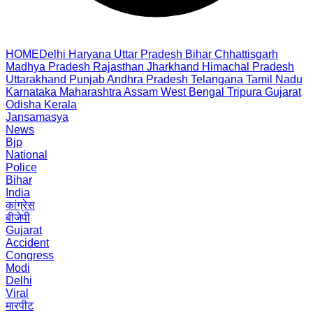
HOME
Delhi
Haryana
Uttar Pradesh
Bihar
Chhattisgarh
Madhya Pradesh
Rajasthan
Jharkhand
Himachal Pradesh
Uttarakhand
Punjab
Andhra Pradesh
Telangana
Tamil Nadu
Karnataka
Maharashtra
Assam
West Bengal
Tripura
Gujarat
Odisha
Kerala
Jansamasya
News
Bjp
National
Police
Bihar
India
कांग्रेस
बीजेपी
Gujarat
Accident
Congress
Modi
Delhi
Viral
मारपीट