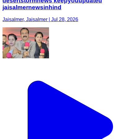
desertstormnews keepyouupdated
jaisalmernewsinhind
Jaisalmer, Jaisalmer | Jul 28, 2026