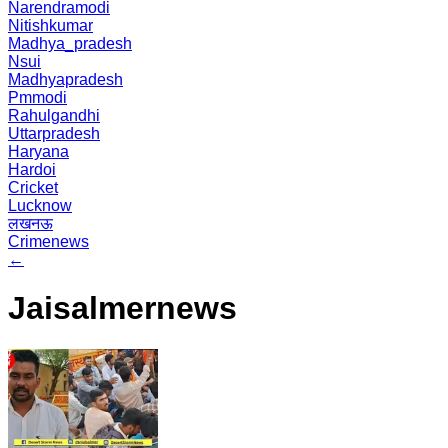
Narendramodi
Nitishkumar
Madhya_pradesh
Nsui
Madhyapradesh
Pmmodi
Rahulgandhi
Uttarpradesh
Haryana
Hardoi
Cricket
Lucknow
लखनऊ
Crimenews
←
Jaisalmernews