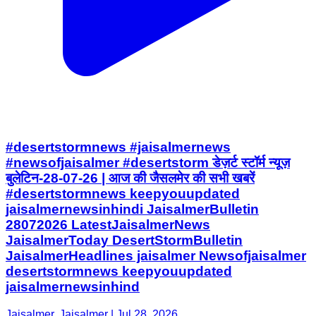
#desertstormnews #jaisalmernews
#newsofjaisalmer #desertstorm डेज़र्ट स्टॉर्म न्यूज़
बुलेटिन-28-07-26 | आज की जैसलमेर की सभी खबरें
#desertstormnews keepyouupdated
jaisalmernewsinhindi JaisalmerBulletin
28072026 LatestJaisalmerNews
JaisalmerToday DesertStormBulletin
JaisalmerHeadlines jaisalmer Newsofjaisalmer
desertstormnews keepyouupdated
jaisalmernewsinhind
Jaisalmer, Jaisalmer | Jul 28, 2026