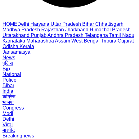
HOME
Delhi
Haryana
Uttar Pradesh
Bihar
Chhattisgarh
Madhya Pradesh
Rajasthan
Jharkhand
Himachal Pradesh
Uttarakhand
Punjab
Andhra Pradesh
Telangana
Tamil Nadu
Karnataka
Maharashtra
Assam
West Bengal
Tripura
Gujarat
Odisha
Kerala
Jansamasya
News
पुलिस
Bjp
National
Police
Bihar
India
कांग्रेस
भाजपा
Congress
Modi
Delhi
Viral
मारपीट
Breakingnews