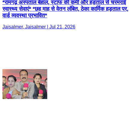
*रामगढ़ अस्पताल बेहाल, स्टाफ की कमी और हड़ताल से चरमराई
स्वास्थ्य सेवाएं* *छह माह से वेतन लंबित, ठेका कार्मिक हड़ताल पर,
वार्ड व्यवस्था प्रभावित*
Jaisalmer, Jaisalmer | Jul 21, 2026