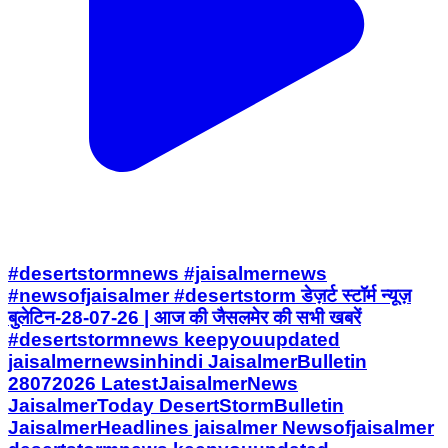
#desertstormnews #jaisalmernews
#newsofjaisalmer #desertstorm डेज़र्ट स्टॉर्म न्यूज़
बुलेटिन-28-07-26 | आज की जैसलमेर की सभी खबरें
#desertstormnews keepyouupdated
jaisalmernewsinhindi JaisalmerBulletin
28072026 LatestJaisalmerNews
JaisalmerToday DesertStormBulletin
JaisalmerHeadlines jaisalmer Newsofjaisalmer