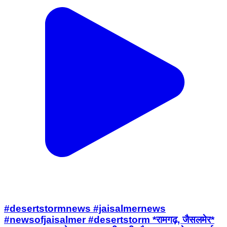
#desertstormnews #jaisalmernews
#newsofjaisalmer #desertstorm *रामगढ़, जैसलमेर*