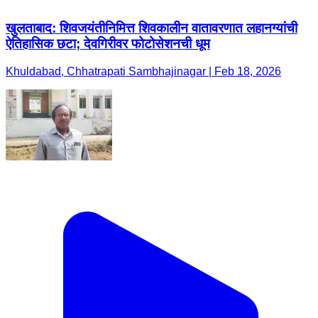
खुलताबाद: शिवजयंतीनिमित्त शिवकालीन वातावरणात लहानग्यांची
ऐतिहासिक छटा; देवगिरीवर फोटोसेशनची धूम
Khuldabad, Chhatrapati Sambhajinagar | Feb 18, 2026