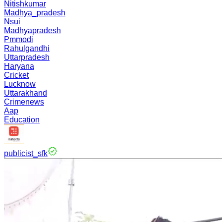
Nitishkumar
Madhya_pradesh
Nsui
Madhyapradesh
Pmmodi
Rahulgandhi
Uttarpradesh
Haryana
Cricket
Lucknow
Uttarakhand
Crimenews
Aap
Education
publicist_sfk