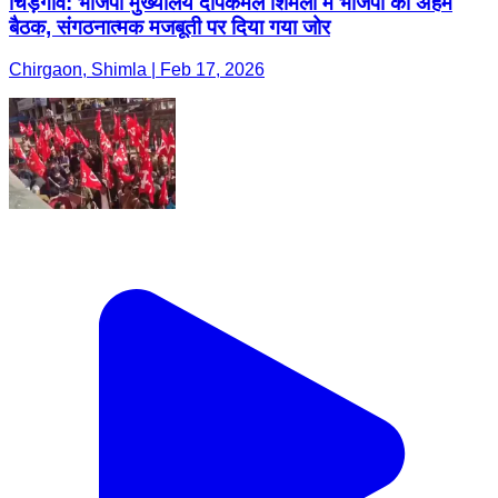
चिड़गांव: भाजपा मुख्यालय दीपकमल शिमला में भाजपा की अहम
बैठक, संगठनात्मक मजबूती पर दिया गया जोर
Chirgaon, Shimla | Feb 17, 2026