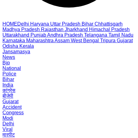
HOME
Delhi
Haryana
Uttar Pradesh
Bihar
Chhattisgarh
Madhya Pradesh
Rajasthan
Jharkhand
Himachal Pradesh
Uttarakhand
Punjab
Andhra Pradesh
Telangana
Tamil Nadu
Karnataka
Maharashtra
Assam
West Bengal
Tripura
Gujarat
Odisha
Kerala
Jansamasya
News
Bjp
National
Police
Bihar
India
कांग्रेस
बीजेपी
Gujarat
Accident
Congress
Modi
Delhi
Viral
मारपीट