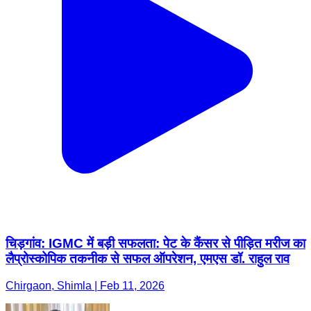
चिड़गांव: IGMC में बड़ी सफलता: पेट के कैंसर से पीड़ित मरीज का
लैप्रोस्कोपिक तकनीक से सफल ऑपरेशन, एमएस डॉ. राहुल राव
Chirgaon, Shimla | Feb 11, 2026