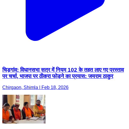
चिड़गांव: विधानसभा सत्र में नियम 102 के तहत लाए गए प्रस्ताव
पर चर्चा, भाजपा पर ठीकरा फोड़ने का प्रयास: जयराम ठाकुर
Chirgaon, Shimla | Feb 18, 2026