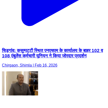
चिड़गांव: कसुम्पट्टी स्थित एनएचएम के कार्यालय के बाहर 102 व
108 एंबुलेंस कर्मचारी यूनियन ने किया जोरदार प्रदर्शन
Chirgaon, Shimla | Feb 16, 2026