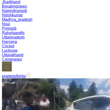
Jharkhand
Breakingnews
Narendramodi
Nitishkumar
Madhya_pradesh
Nsui
Pmmodi
Rahulgandhi
Uttarpradesh
Haryana
Cricket
Lucknow
Uttarakhand
Crimenews
pradeepfishta