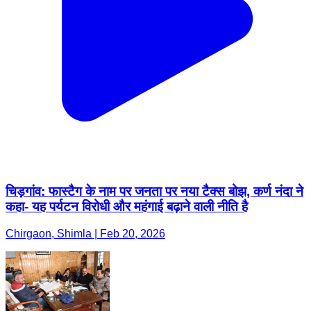
चिड़गांव: फास्टैग के नाम पर जनता पर नया टैक्स बोझ, कर्ण नंदा ने
कहा- यह पर्यटन विरोधी और महंगाई बढ़ाने वाली नीति है
Chirgaon, Shimla | Feb 20, 2026