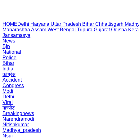
HOME
Delhi
Haryana
Uttar Pradesh
Bihar
Chhattisgarh
Madhy
Maharashtra
Assam
West Bengal
Tripura
Gujarat
Odisha
Kera
Jansamasya
News
Bjp
National
Police
Bihar
India
कांग्रेस
Accident
Congress
Modi
Delhi
Viral
मारपीट
Breakingnews
Narendramodi
Nitishkumar
Madhya_pradesh
Nsui