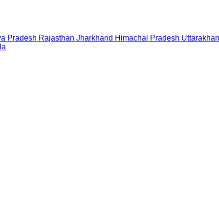
a Pradesh
Rajasthan
Jharkhand
Himachal Pradesh
Uttarakha
la