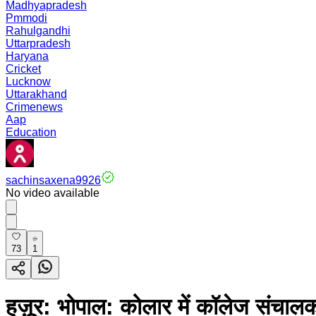
Madhyapradesh
Pmmodi
Rahulgandhi
Uttarpradesh
Haryana
Cricket
Lucknow
Uttarakhand
Crimenews
Aap
Education
sachinsaxena9926
No video available
73
1
हुज़ूर: भोपाल: कोलार में कॉलेज संचा