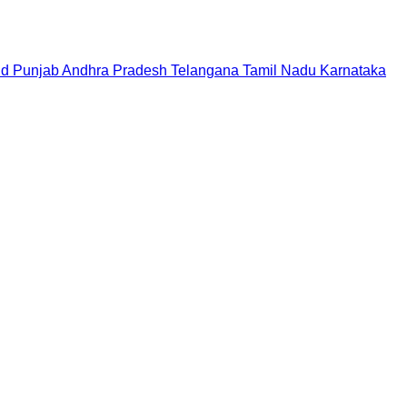
nd
Punjab
Andhra Pradesh
Telangana
Tamil Nadu
Karnataka