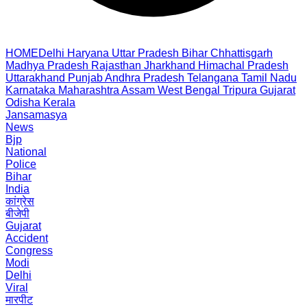
HOME
Delhi
Haryana
Uttar Pradesh
Bihar
Chhattisgarh
Madhya Pradesh
Rajasthan
Jharkhand
Himachal Pradesh
Uttarakhand
Punjab
Andhra Pradesh
Telangana
Tamil Nadu
Karnataka
Maharashtra
Assam
West Bengal
Tripura
Gujarat
Odisha
Kerala
Jansamasya
News
Bjp
National
Police
Bihar
India
कांग्रेस
बीजेपी
Gujarat
Accident
Congress
Modi
Delhi
Viral
मारपीट