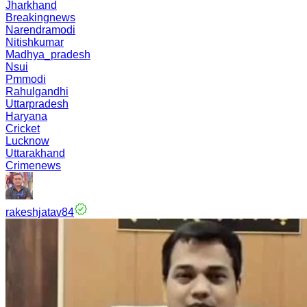
Jharkhand
Breakingnews
Narendramodi
Nitishkumar
Madhya_pradesh
Nsui
Pmmodi
Rahulgandhi
Uttarpradesh
Haryana
Cricket
Lucknow
Uttarakhand
Crimenews
rakeshjatav84