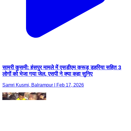
सामरी कुसमी: हंसपुर मामले में एसडीएम करूड़ डहरिया सहित 3
लोगों को भेजा गया जेल, एसपी ने क्या कहा सुनिए
Samri Kusmi, Balrampur | Feb 17, 2026