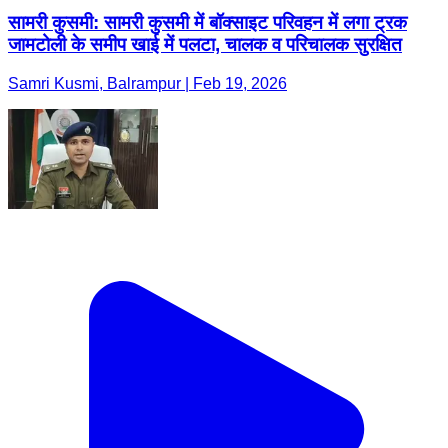
सामरी कुसमी: सामरी कुसमी में बॉक्साइट परिवहन में लगा ट्रक
जामटोली के समीप खाई में पलटा, चालक व परिचालक सुरक्षित
Samri Kusmi, Balrampur | Feb 19, 2026