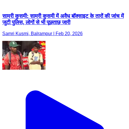
सामरी कुसमी: सामरी कुसमी में अवैध बॉक्साइट के तारों की जांच में
जुटी पुलिस, लोगों से भी पूछताछ जारी
Samri Kusmi, Balrampur | Feb 20, 2026