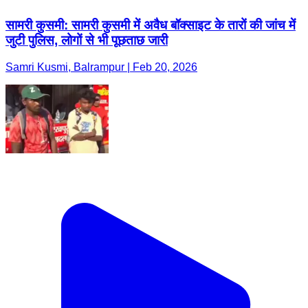
सामरी कुसमी: सामरी कुसमी में अवैध बॉक्साइट के तारों की जांच में
जुटी पुलिस, लोगों से भी पूछताछ जारी
Samri Kusmi, Balrampur | Feb 20, 2026