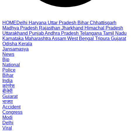
HOME
Delhi
Haryana
Uttar Pradesh
Bihar
Chhattisgarh
Madhya Pradesh
Rajasthan
Jharkhand
Himachal Pradesh
Uttarakhand
Punjab
Andhra Pradesh
Telangana
Tamil Nadu
Karnataka
Maharashtra
Assam
West Bengal
Tripura
Gujarat
Odisha
Kerala
Jansamasya
News
Bjp
National
Police
Bihar
India
कांग्रेस
बीजेपी
Gujarat
भाजपा
Accident
Congress
Modi
Delhi
Viral