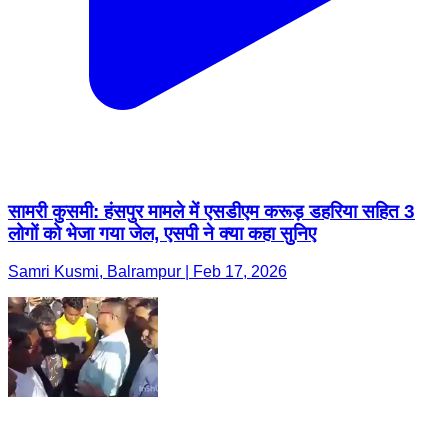
सामरी कुसमी: हंसपुर मामले में एसडीएम करूड़ डहरिया सहित 3
लोगों को भेजा गया जेल, एसपी ने क्या कहा सुनिए
Samri Kusmi, Balrampur | Feb 17, 2026