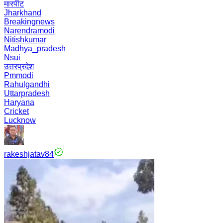
मारपीट
Jharkhand
Breakingnews
Narendramodi
Nitishkumar
Madhya_pradesh
Nsui
उत्तरप्रदेश
Pmmodi
Rahulgandhi
Uttarpradesh
Haryana
Cricket
Lucknow
rakeshjatav84