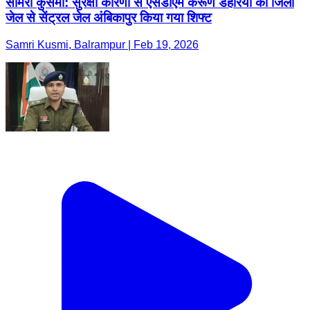
सामरी कुसमी: सुरक्षा कारणों से एसडीएम करूण डहरिया को जिला
जेल से सेंट्रल जेल अंबिकापुर किया गया शिफ्ट
Samri Kusmi, Balrampur | Feb 19, 2026