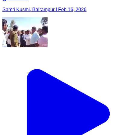
Samri Kusmi, Balrampur | Feb 16, 2026