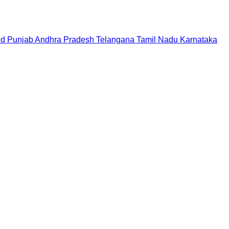
nd
Punjab
Andhra Pradesh
Telangana
Tamil Nadu
Karnataka