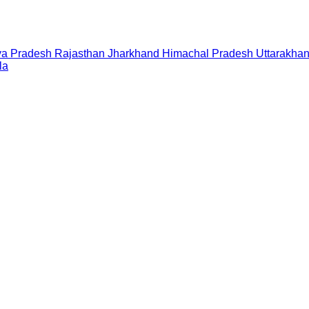
a Pradesh
Rajasthan
Jharkhand
Himachal Pradesh
Uttarakha
la