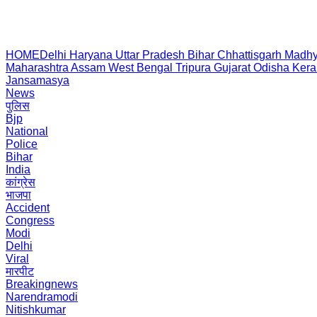
HOME
Delhi
Haryana
Uttar Pradesh
Bihar
Chhattisgarh
Madhy
Maharashtra
Assam
West Bengal
Tripura
Gujarat
Odisha
Kera
Jansamasya
News
पुलिस
Bjp
National
Police
Bihar
India
कांग्रेस
भाजपा
Accident
Congress
Modi
Delhi
Viral
मारपीट
Breakingnews
Narendramodi
Nitishkumar