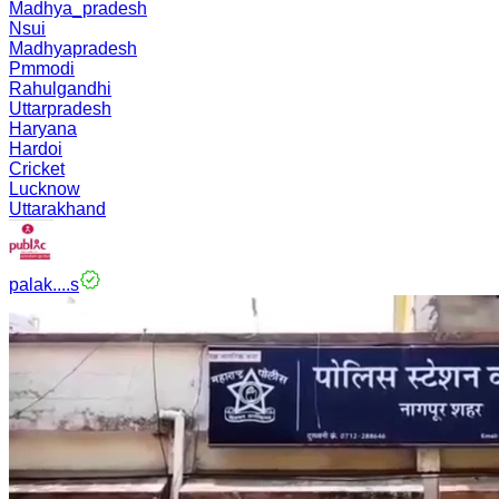
Madhya_pradesh
Nsui
Madhyapradesh
Pmmodi
Rahulgandhi
Uttarpradesh
Haryana
Hardoi
Cricket
Lucknow
Uttarakhand
palak....s