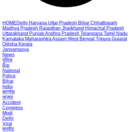
HOME
Delhi
Haryana
Uttar Pradesh
Bihar
Chhattisgarh
Madhya Pradesh
Rajasthan
Jharkhand
Himachal Pradesh
Uttarakhand
Punjab
Andhra Pradesh
Telangana
Tamil Nadu
Karnataka
Maharashtra
Assam
West Bengal
Tripura
Gujarat
Odisha
Kerala
Jansamasya
News
पुलिस
Bjp
National
Police
Bihar
India
कांग्रेस
भाजपा
Accident
Congress
Modi
Delhi
Viral
मारपीट