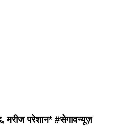
ंद, मरीज परेशान* #सेगावन्यूज़