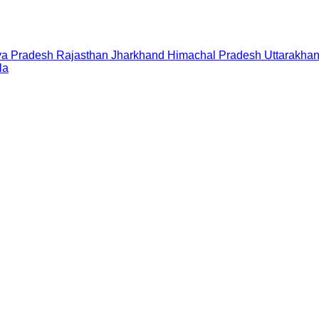
a Pradesh
Rajasthan
Jharkhand
Himachal Pradesh
Uttarakha
la