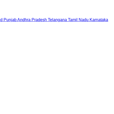
nd
Punjab
Andhra Pradesh
Telangana
Tamil Nadu
Karnataka