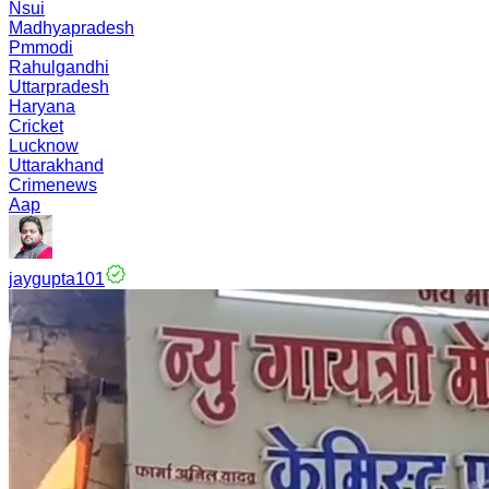
Nsui
Madhyapradesh
Pmmodi
Rahulgandhi
Uttarpradesh
Haryana
Cricket
Lucknow
Uttarakhand
Crimenews
Aap
jaygupta101