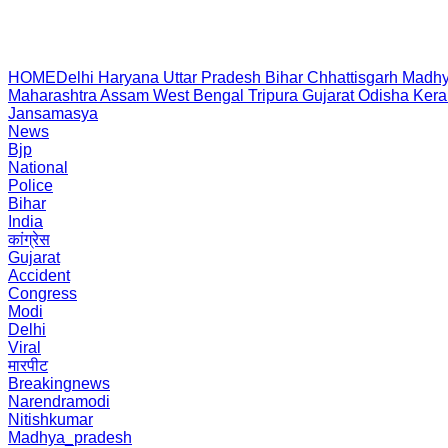
HOME
Delhi
Haryana
Uttar Pradesh
Bihar
Chhattisgarh
Madhy
Maharashtra
Assam
West Bengal
Tripura
Gujarat
Odisha
Kera
Jansamasya
News
Bjp
National
Police
Bihar
India
कांग्रेस
Gujarat
Accident
Congress
Modi
Delhi
Viral
मारपीट
Breakingnews
Narendramodi
Nitishkumar
Madhya_pradesh